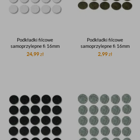
Podkładki filcowe
Podkładki filcowe
samoprzylepne fi 16mm
samoprzylepne fi 16mm
okrągłe białe pod meble
okrągłe brązowe pod
24,99
zł
2,99
zł
krzesła stoły filc arkusz 25
meble krzesła stoły filc
sztuk
arkusz 25 sztuk