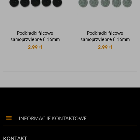
Podkładki filcowe
Podkładki filcowe
samoprzylepne fi 16mm
samoprzylepne fi 16mm
okrągłe czarne pod meble
okrągłe szare pod meble
2,99
zł
2,99
zł
krzesła stoły filc arkusz 25
krzesła stoły filc arkusz 25
sztuk
sztuk
INFORMACJE KONTAKTOWE
KONTAKT