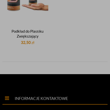
Podkład do Plastiku
Zwiększający
Przyczepność Bezbarwny
32,50
zł
Półmat 400ml Budfix
INFORMACJE KONTAKTOWE