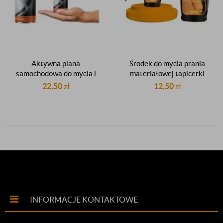
Aktywna piana
Środek do mycia prania
samochodowa do mycia i
materiałowej tapicerki
prania tapicerki
samochodowej 500ml
22,50
zł
12,50
zł
samochodowej podsufitki
dywaników weluru 600ml
INFORMACJE KONTAKTOWE