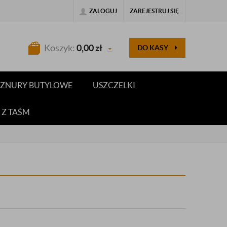
ZALOGUJ
ZAREJESTRUJ SIĘ
Koszyk:
0,00
zł
DO KASY
 SZNURY BUTYLOWE
USZCZELKI
 Z TAŚM