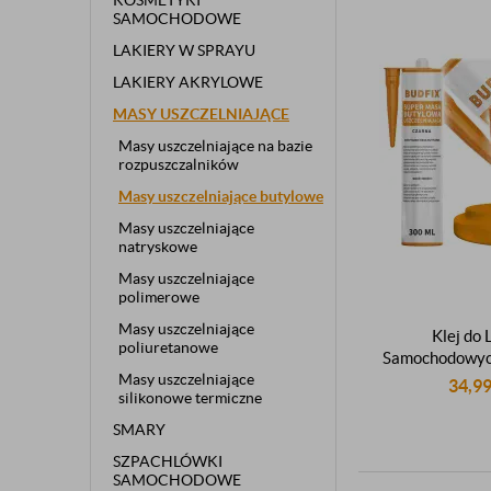
KOSMETYKI
SAMOCHODOWE
LAKIERY W SPRAYU
LAKIERY AKRYLOWE
MASY USZCZELNIAJĄCE
Masy uszczelniające na bazie
rozpuszczalników
Masy uszczelniające butylowe
Masy uszczelniające
natryskowe
Masy uszczelniające
polimerowe
Masy uszczelniające
Klej do
poliuretanowe
Samochodowyc
Masy uszczelniające
Czarny 300m
34,9
silikonowe termiczne
SMARY
SZPACHLÓWKI
SAMOCHODOWE