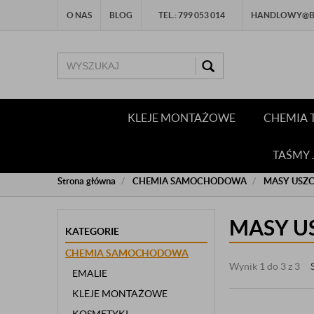
O NAS
BLOG
TEL.: 799 053 014
HANDLOWY@BU
KLEJE MONTAŻOWE
CHEMIA 
TAŚMY
Strona główna
CHEMIA SAMOCHODOWA
MASY USZC
MASY U
KATEGORIE
CHEMIA SAMOCHODOWA
Wynik 1 do 3 z 3
EMALIE
KLEJE MONTAŻOWE