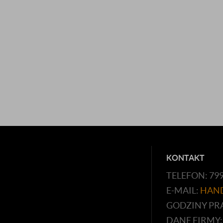
KONTAKT
TELEFON: 79
E-MAIL:
HAN
GODZINY PRAC
DANE FIRMY: