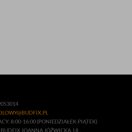
9053014
DLOWY@BUDFIX.PL
Y: 8:00-16:00 (PONIEDZIAŁEK-PIĄTEK)
 BUDFIX JOANNA JÓŹWICKA, UL.