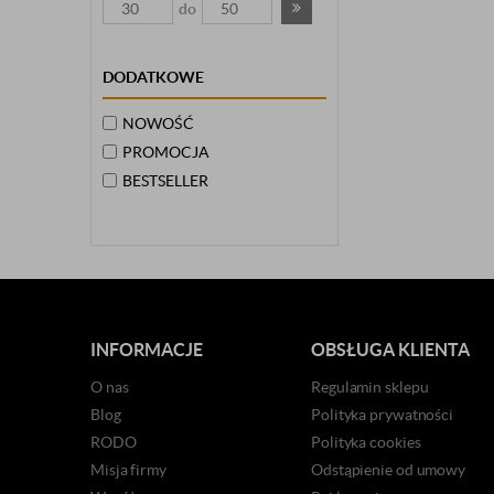
do
DODATKOWE
NOWOŚĆ
PROMOCJA
BESTSELLER
INFORMACJE
OBSŁUGA KLIENTA
O nas
Regulamin sklepu
Blog
Polityka prywatności
RODO
Polityka cookies
Misja firmy
Odstąpienie od umowy