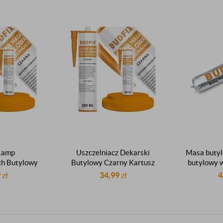
 Lamp
Uszczelniacz Dekarski
Masa butyl
h Butylowy
Butylowy Czarny Kartusz
butylowy 
l Budfix
300ml Budfix
9
zł
34,99
zł
4