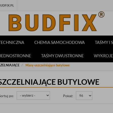
DFIX.PL
TECHNICZNA
CHEMIA SAMOCHODOWA
TAŚMY I
 JEDNOSTRONNE
TAŚMY DWUSTRONNE
WYKROJE
ZELNIAJĄCE
Masy uszczelniające butylowe
SZCZELNIAJĄCE BUTYLOWE
Sortuj po:
Pokaż: