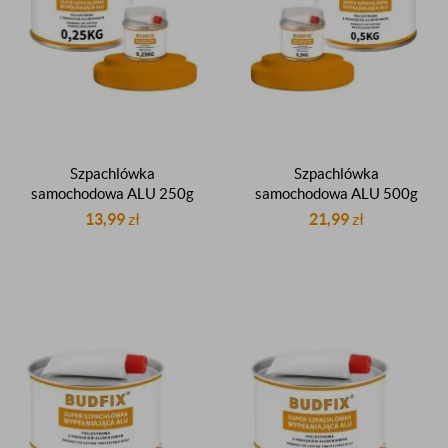
Szpachlówka
Szpachlówka
samochodowa ALU 250g
samochodowa ALU 500g
szpachla wypełniająca
szpachla wypełniająca
13,99
zł
21,99
zł
poliestrowa z proszkiem
poliestrowa z proszkiem
aluminiowym
aluminiowym