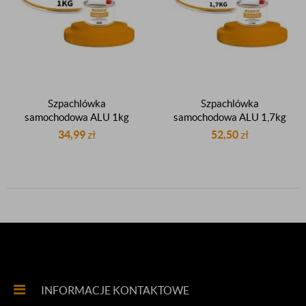
Szpachlówka
Szpachlówka
samochodowa ALU 1kg
samochodowa ALU 1,7kg
szpachla wypełniająca
szpachla wypełniająca
34,99
zł
52,50
zł
poliestrowa z proszkiem
poliestrowa z proszkiem
aluminiowym
aluminiowym
INFORMACJE KONTAKTOWE