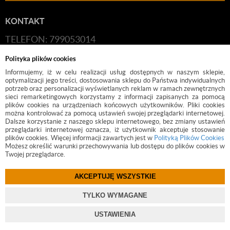
KONTAKT
TELEFON: 799053014
E-MAIL:
HANDLOWY@BUDFIX.PL
Polityka plików cookies
GODZINY PRACY: 8:00-16:00 (PONIEDZIAŁEK-
Informujemy, iż w celu realizacji usług dostępnych w naszym sklepie,
optymalizacji jego treści, dostosowania sklepu do Państwa indywidualnych
PIĄTEK)
potrzeb oraz personalizacji wyświetlanych reklam w ramach zewnętrznych
sieci remarketingowych korzystamy z informacji zapisanych za pomocą
DANE FIRMY: BUDFIX JOANNA JÓŹWICKA, UL.
plików cookies na urządzeniach końcowych użytkowników. Pliki cookies
można kontrolować za pomocą ustawień swojej przeglądarki internetowej.
KOŚCIUSZKI 2, 05-140, SEROCK, NIP: 118-189-85-82
Dalsze korzystanie z naszego sklepu internetowego, bez zmiany ustawień
przeglądarki internetowej oznacza, iż użytkownik akceptuje stosowanie
plików cookies. Więcej informacji zawartych jest w
Polityką Plików Cookies
Możesz określić warunki przechowywania lub dostępu do plików cookies w
Twojej przeglądarce.
AKCEPTUJĘ WSZYSTKIE
©
2017 BUDFIX.PL
TYLKO WYMAGANE
PROJEKT I OPROGRAMOWANIE SKLEPU:
EBEXO
USTAWIENIA