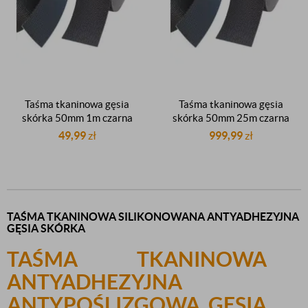
Taśma tkaninowa gęsia
Taśma tkaninowa gęsia
skórka 50mm 1m czarna
skórka 50mm 25m czarna
antyadhezyjna do owijania
antyadhezyjna do owijania
49,99
zł
999,99
zł
wałków
wałków
TAŚMA TKANINOWA SILIKONOWANA ANTYADHEZYJNA
GĘSIA SKÓRKA
TAŚMA TKANINOWA
ANTYADHEZYJNA
ANTYPOŚLIZGOWA GĘSIA