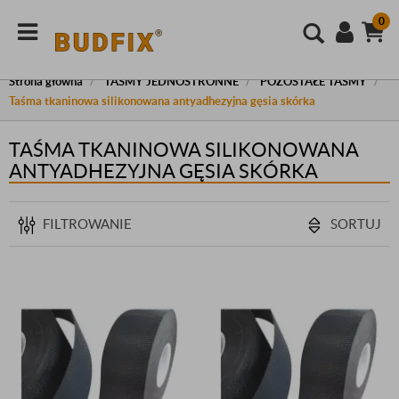
0
Strona główna
TAŚMY JEDNOSTRONNE
POZOSTAŁE TAŚMY
Taśma tkaninowa silikonowana antyadhezyjna gęsia skórka
TAŚMA TKANINOWA SILIKONOWANA
ANTYADHEZYJNA GĘSIA SKÓRKA
FILTROWANIE
SORTUJ