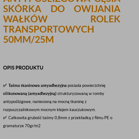
SKÓRKA DO OWIJANIA
WAŁKÓW ROLEK
TRANSPORTOWYCH
50MM/25M
OPIS PRODUKTU
✅ Taśma tkaninowa antyadhezyjna
posiada powierzchnię
silikonowaną (antyadhezyjną)
strukturyzowaną w romby
antypoślizgowe, naniesioną na mocną tkaninę z
rozpuszczalnikowym mocnym klejem kauczukowym.
✅
Całkowita grubość taśmy 0,8mm z przekładką z filmu PE o
gramaturze 70gr/m2