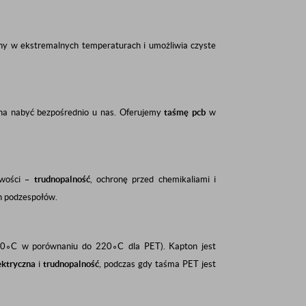
ilny w ekstremalnych temperaturach i umożliwia czyste
na nabyć bezpośrednio u nas. Oferujemy
taśmę pcb
w
iwości –
trudnopalność
, ochronę przed chemikaliami i
ch podzespołów.
0
∘
C
w porównaniu do
22
0
∘
C
dla PET). Kapton jest
ektryczna
i
trudnopalność
, podczas gdy taśma PET jest