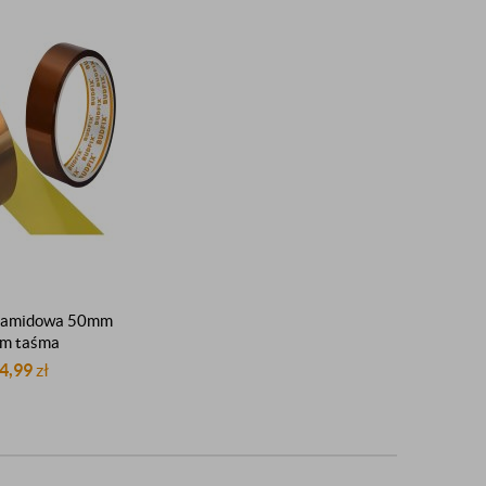
liamidowa 50mm
m taśma
emperaturowa
4,99
zł
lacyjna do 300°C