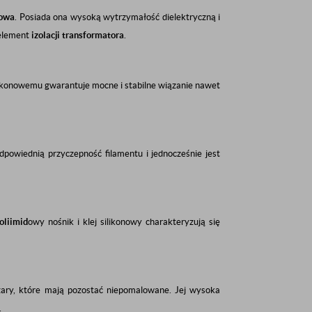
dowa
. Posiada ona wysoką wytrzymałość dielektryczną i
 element
izolacji transformatora
.
silikonowemu gwarantuje mocne i stabilne wiązanie nawet
dpowiednią przyczepność filamentu i jednocześnie jest
oliimid
owy nośnik i klej silikonowy charakteryzują się
szary, które mają pozostać niepomalowane. Jej wysoka
.