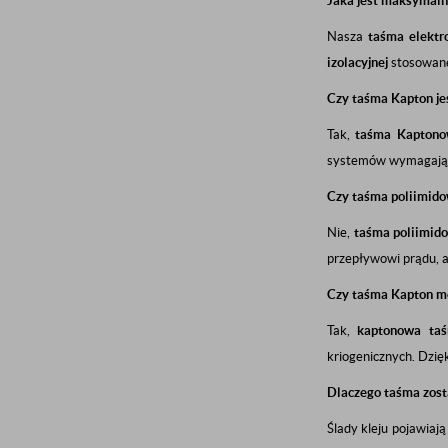
Jaka jest maksymaln
Nasza
taśma elektr
izolacyjnej
stosowan
Czy taśma Kapton je
Tak,
taśma Kapton
systemów wymagający
Czy taśma poliimido
Nie,
taśma poliimid
przepływowi prądu, a 
Czy taśma Kapton mo
Tak,
kaptonowa ta
kriogenicznych. Dzię
Dlaczego taśma zosta
Ślady kleju pojawiaj