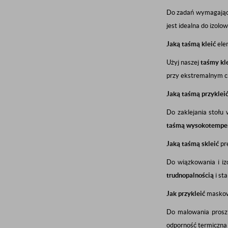
Do zadań wymagając
jest idealna do izol
Jaką taśmą kleić
ele
Użyj naszej
taśmy kl
przy ekstremalnym ci
Jaką taśmą przyklei
Do zaklejania stołu
taśmą wysokotempe
Jaką taśmą skleić
pr
Do wiązkowania i i
trudnopalnością
i st
Jak przykleić
maskow
Do malowania pros
odporność termiczna