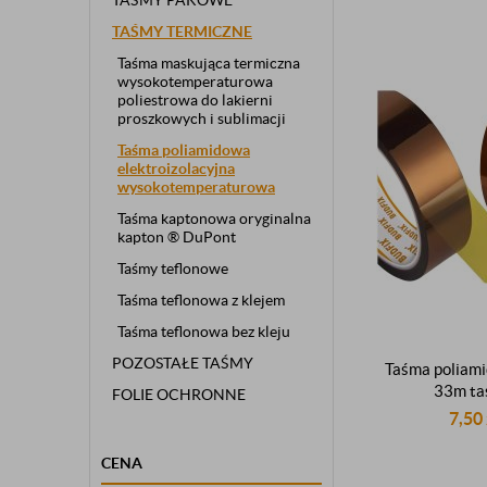
TAŚMY PAKOWE
TAŚMY TERMICZNE
Taśma maskująca termiczna
wysokotemperaturowa
poliestrowa do lakierni
proszkowych i sublimacji
Taśma poliamidowa
elektroizolacyjna
wysokotemperaturowa
Taśma kaptonowa oryginalna
kapton ® DuPont
Taśmy teflonowe
Taśma teflonowa z klejem
Taśma teflonowa bez kleju
POZOSTAŁE TAŚMY
Taśma polia
33m t
FOLIE OCHRONNE
wysokotemp
7,50
elektroizolacy
CENA