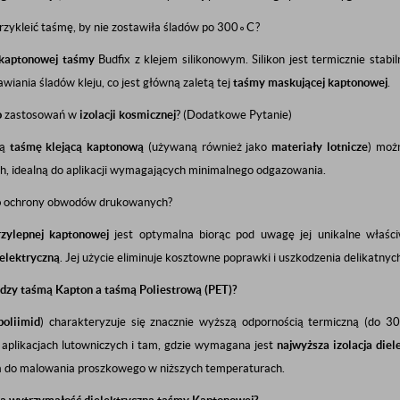
przykleić taśmę, by nie zostawiła śladów po
30
0
∘
C
?
kaptonowej taśmy
Budfix z klejem silikonowym. Silikon jest termicznie stab
wiania śladów kleju, co jest główną zaletą tej
taśmy maskującej kaptonowej
.
o
zastosowań w
izolacji kosmicznej
? (Dodatkowe Pytanie)
ną
taśmę klejącą kaptonową
(używaną również jako
materiały lotnicze
) moż
h, idealną do aplikacji wymagających minimalnego odgazowania.
o
ochrony obwodów drukowanych?
zylepnej kaptonowej
jest optymalna biorąc pod uwagę jej unikalne właśc
ielektryczną
. Jej użycie eliminuje kosztowne poprawki i uszkodzenia delikatny
ędzy taśmą Kapton a taśmą Poliestrową (PET)?
poliimid
) charakteryzuje się znacznie wyższą odpornością termiczną (do
30
plikacjach lutowniczych i tam, gdzie wymagana jest
najwyższa izolacja diel
a do malowania proszkowego w niższych temperaturach.