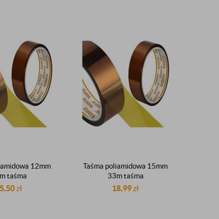
liamidowa 12mm
Taśma poliamidowa 15mm
m taśma
33m taśma
emperaturowa
wysokotemperaturowa
5,50
zł
18,99
zł
lacyjna do 300°C
elektroizolacyjna do 300°C