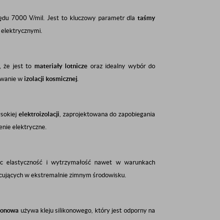
zędu
7000
V/mil. Jest to kluczowy parametr dla
taśmy
 elektrycznymi.
 że jest to
materiały lotnicze
oraz idealny wybór do
owanie w
izolacji kosmicznej
.
sokiej
elektroizolacji
, zaprojektowana do zapobiegania
enie elektryczne.
ąc elastyczność i wytrzymałość nawet w warunkach
acujących w ekstremalnie zimnym środowisku.
tonowa
używa kleju silikonowego, który jest odporny na