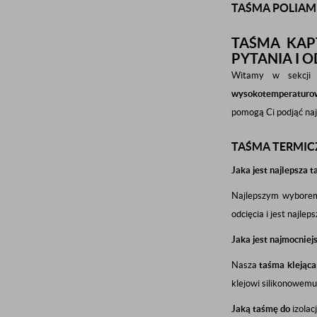
TAŚMA POLIA
TAŚMA KAP
PYTANIA I 
Witamy w sekcji p
wysokotemperaturo
pomogą Ci podjąć naj
TAŚMA TERMIC
Jaka jest najlepsza 
Najlepszym wyborem
odcięcia i jest najlep
Jaka jest najmocniej
Nasza
taśma klejąc
klejowi silikonowemu
Jaką taśmę do
izolac