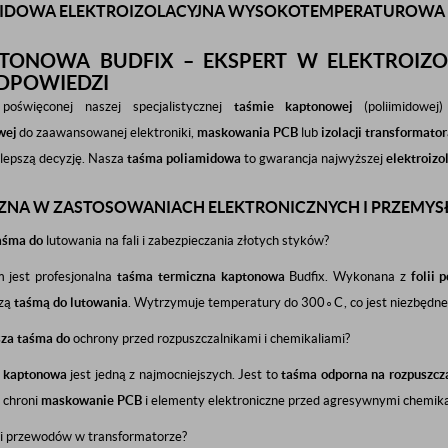
MIDOWA ELEKTROIZOLACYJNA WYSOKOTEMPERATUROWA
TONOWA BUDFIX – EKSPERT W ELEKTROIZOL
ODPOWIEDZI
oświęconej naszej specjalistycznej
taśmie kaptonowej
(poliimidowej
wej
do zaawansowanej elektroniki,
maskowania PCB
lub
izolacji transformato
lepszą decyzję. Nasza
taśma poliamidowa
to gwarancja najwyższej
elektroizol
ZNA W ZASTOSOWANIACH ELEKTRONICZNYCH I PRZEMY
taśma do
lutowania na fali i zabezpieczania złotych styków?
 jest profesjonalna
taśma termiczna kaptonowa
Budfix. Wykonana z
folii 
szą
taśmą do lutowania
. Wytrzymuje temperatury do
30
0
∘
C
, co jest niezbędn
sza taśma do
ochrony przed rozpuszczalnikami i chemikaliami?
a kaptonowa
jest jedną z najmocniejszych. Jest to
taśma odporna na rozpuszcza
 chroni
maskowanie PCB
i elementy elektroniczne przed agresywnymi chemik
ji przewodów w transformatorze?