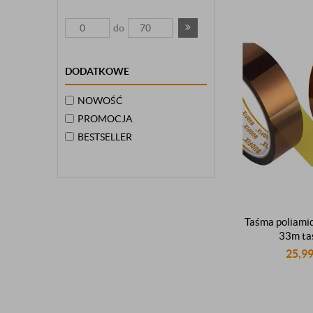
do
DODATKOWE
NOWOŚĆ
PROMOCJA
BESTSELLER
Taśma poliam
33m t
wysokotemp
25,9
elektroizolacy