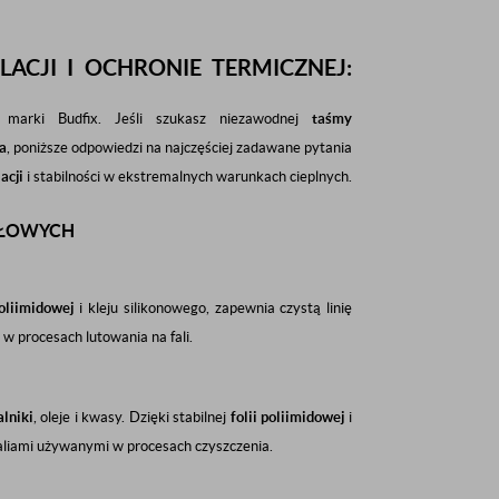
ACJI I OCHRONIE TERMICZNEJ:
) marki Budfix. Jeśli szukasz niezawodnej
taśmy
ra
, poniższe odpowiedzi na najczęściej zadawane pytania
acji
i stabilności w ekstremalnych warunkach cieplnych.
SŁOWYCH
poliimidowej
i kleju silikonowego, zapewnia czystą linię
e w procesach lutowania na fali.
lniki
, oleje i kwasy. Dzięki stabilnej
folii poliimidowej
i
aliami używanymi w procesach czyszczenia.