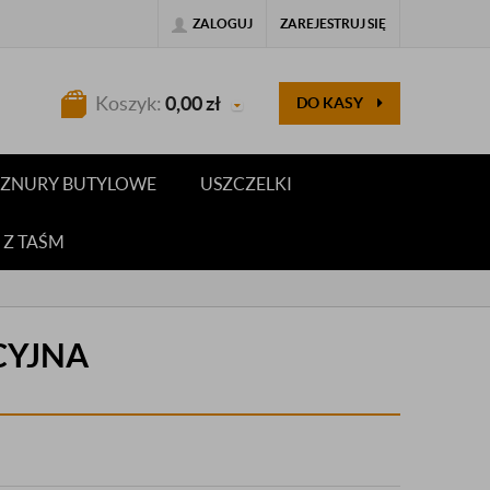
ZALOGUJ
ZAREJESTRUJ SIĘ
Koszyk:
0,00
zł
DO KASY
 SZNURY BUTYLOWE
USZCZELKI
 Z TAŚM
CYJNA