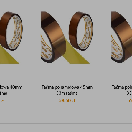
idowa 40mm
Taśma poliamidowa 45mm
Taśma po
aśma
33m taśma
33
eraturowa
wysokotemperaturowa
wysokot
0
zł
58,50
zł
6
jna do 300°C
elektroizolacyjna do 300°C
elektroizo