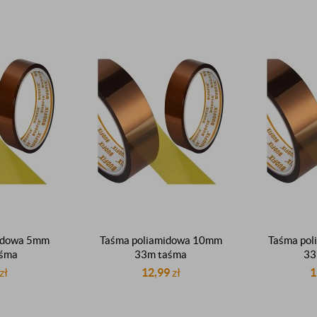
midowa 5mm
Taśma poliamidowa 10mm
Taśma po
aśma
33m taśma
33
eraturowa
wysokotemperaturowa
wysokot
zł
12,99
zł
1
jna do 300°C
elektroizolacyjna do 300°C
elektroizo