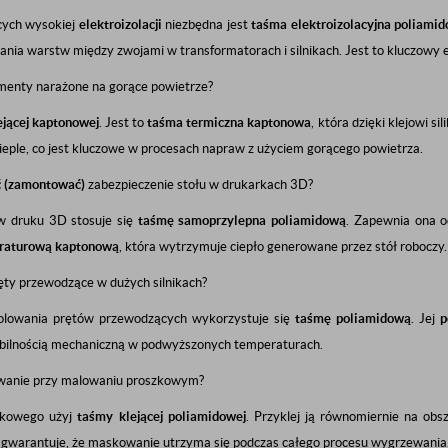
ych wysokiej
elektroizolacji
niezbędna jest
taśma elektroizolacyjna poliami
owania warstw między zwojami w transformatorach i silnikach. Jest to kluczowy
menty narażone na gorące powietrze?
ejącej kaptonowej
. Jest to
taśma termiczna kaptonowa
, która dzięki klejowi 
eple, co jest kluczowe w procesach napraw z użyciem gorącego powietrza.
ć (zamontować)
zabezpieczenie stołu w drukarkach 3D?
 w druku 3D stosuje się
taśmę samoprzylepna poliamidową
. Zapewnia ona o
raturową kaptonową
, która wytrzymuje ciepło generowane przez stół roboczy.
ęty przewodzące w dużych silnikach?
zolowania prętów przewodzących wykorzystuje się
taśmę poliamidową
. Jej
p
abilnością mechaniczną w podwyższonych temperaturach.
anie przy malowaniu proszkowym?
zkowego użyj
taśmy klejącej poliamidowej
. Przyklej ją równomiernie na ob
 gwarantuje, że maskowanie utrzyma się podczas całego procesu wygrzewania