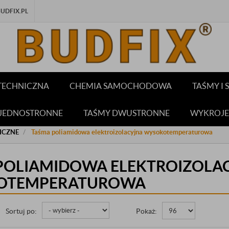
DFIX.PL
TECHNICZNA
CHEMIA SAMOCHODOWA
TAŚMY I
 JEDNOSTRONNE
TAŚMY DWUSTRONNE
WYKROJE
ICZNE
Taśma poliamidowa elektroizolacyjna wysokotemperaturowa
POLIAMIDOWA ELEKTROIZOLA
OTEMPERATUROWA
Sortuj po:
Pokaż: