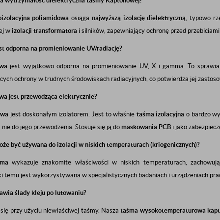
a wytrzymałość dielektryczna taśmy Kaptonowej?
oizolacyjna poliamidowa
osiąga
najwyższą izolację dielektryczną
, typowo r
ej w
izolacji transformatora
i silników, zapewniający ochronę przed przebiciami
st odporna na promieniowanie UV/radiację?
owa
jest wyjątkowo odporna na promieniowanie UV, X i gamma. To sprawia,
ch ochrony w trudnych środowiskach radiacyjnych, co potwierdza jej zastos
wa jest przewodząca elektrycznie?
owa
jest doskonałym izolatorem. Jest to właśnie
taśma izolacyjna
o bardzo wy
nie do jego przewodzenia. Stosuje się ją do
maskowania PCB
i jako zabezpiecz
że być używana do izolacji w niskich temperaturach (kriogenicznych)?
śma
wykazuje znakomite właściwości w niskich temperaturach, zachowuj
ki temu jest wykorzystywana w specjalistycznych badaniach i urządzeniach pr
wia ślady kleju po lutowaniu?
ą się przy użyciu niewłaściwej taśmy. Nasza
taśma wysokotemperaturowa kap