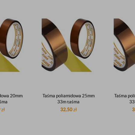
idowa 20mm
Taśma poliamidowa 25mm
Taśma po
aśma
33m taśma
33
eraturowa
wysokotemperaturowa
wysokot
9
zł
32,50
zł
3
jna do 300°C
elektroizolacyjna do 300°C
elektroizo