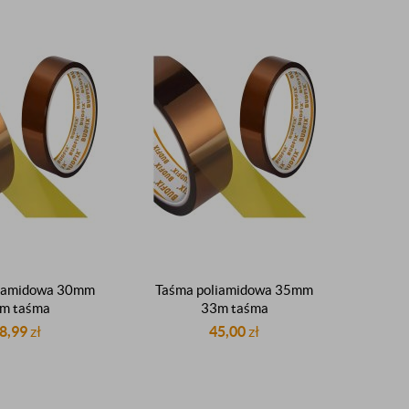
liamidowa 30mm
Taśma poliamidowa 35mm
m taśma
33m taśma
emperaturowa
wysokotemperaturowa
8,99
zł
45,00
zł
lacyjna do 300°C
elektroizolacyjna do 300°C