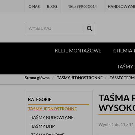
O NAS
BLOG
TEL.: 799 053 014
HANDLOWY@BU
KLEJE MONTAŻOWE
CHEMIA 
TAŚMY
Strona główna
TAŚMY JEDNOSTRONNE
TAŚMY TERM
TAŚMA 
KATEGORIE
WYSOK
TAŚMY JEDNOSTRONNE
TAŚMY BUDOWLANE
Wynik 1 do 11 z 11
TAŚMY BHP