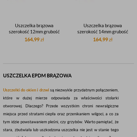
Uszczelka brązowa
Uszczelka brązowa
szerokość 12mm grubość
szerokość 14mm grubość
10mm profil D
12mm profil D
164,99
zł
164,99
zł
samoprzylepna okienna do
samoprzylepna okienna do
okien drzwiowa do drzwi
okien drzwiowa do drzwi
rolka 50m
rolka40m
USZCZELKA EPDM BRĄZOWA
Uszczelki do okien i drzwi
są niezwykle przydatnym połączeniem,
które w dużej mierze odpowiada za właściwości stolarki
otworowej. Dlaczego? Przede wszystkim chroni newralgiczne
miejsca przed stratami ciepła oraz przenikaniem wilgoci, a co za
tym idzie powstawaniem pleśni, czy grzybów. Warto pamiętać, że
stara, zbutwiała lub uszkodzona uszczelka nie jest w stanie tego