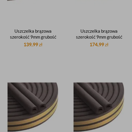
Uszczelka brązowa
Uszczelka brązowa
szerokość 9mm grubość
szerokość 9mm grubość
5,5mm profil P
7mm profil V
139,99
zł
174,99
zł
samoprzylepna okienna do
samoprzylepna okienna do
okien drzwiowa do drzwi
okien drzwiowa do drzwi
rolka 100m
rolka 100m