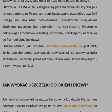
zapewnić. Jaka uszczelka do drzwi, czy okna będzie najlepsza?
Uszczelki EPDM
w tej kategorii są przeznaczone do szybkiego i
łatwego montażu. Przed samą aplikacją warto oczywiście zwrócić
uwagę na dokładne oczyszczenie powierzchni specjalnym
środkiem myjącym lub alkoholem np. spirytusem. Następnie
odkrywając stopniowo warstwę ochronną, przyklejamy uszczelkę
do framugi okna lub drzwi.
Dużym atutem, jaki posiada
uszczelka samoprzylepna
, jest fakt,
że bardzo dokładnie przylega do powierzchni, co zapewnia dużą
szczelność i ochronę przed różnymi czynnikami atmosferycznymi,
o czym więcej poniżej.
JAK WYBRAĆ USZCZELKI DO OKIEN I DRZWI?
Jak wybrać odpowiednią uszczelkę do okna lub drzwi? Na samym
początku warto zwrócić uwagę na to, czy
uszczelka drzwiowa
lub