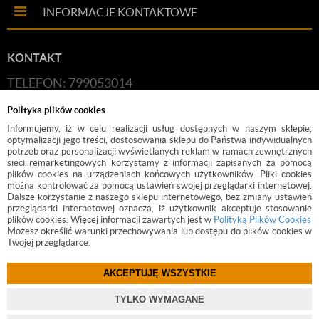
INFORMACJE KONTAKTOWE
KONTAKT
TELEFON: 799053014
E-MAIL:
HANDLOWY@BUDFIX.PL
Polityka plików cookies
GODZINY PRACY: 8:00-16:00 (PONIEDZIAŁEK-
Informujemy, iż w celu realizacji usług dostępnych w naszym sklepie,
optymalizacji jego treści, dostosowania sklepu do Państwa indywidualnych
PIĄTEK)
potrzeb oraz personalizacji wyświetlanych reklam w ramach zewnętrznych
sieci remarketingowych korzystamy z informacji zapisanych za pomocą
DANE FIRMY: BUDFIX JOANNA JÓŹWICKA, UL.
plików cookies na urządzeniach końcowych użytkowników. Pliki cookies
można kontrolować za pomocą ustawień swojej przeglądarki internetowej.
KOŚCIUSZKI 2, 05-140, SEROCK, NIP: 118-189-85-82
Dalsze korzystanie z naszego sklepu internetowego, bez zmiany ustawień
przeglądarki internetowej oznacza, iż użytkownik akceptuje stosowanie
plików cookies. Więcej informacji zawartych jest w
Polityką Plików Cookies
Możesz określić warunki przechowywania lub dostępu do plików cookies w
Twojej przeglądarce.
AKCEPTUJĘ WSZYSTKIE
©
2017 BUDFIX.PL
TYLKO WYMAGANE
PROJEKT I OPROGRAMOWANIE SKLEPU:
EBEXO