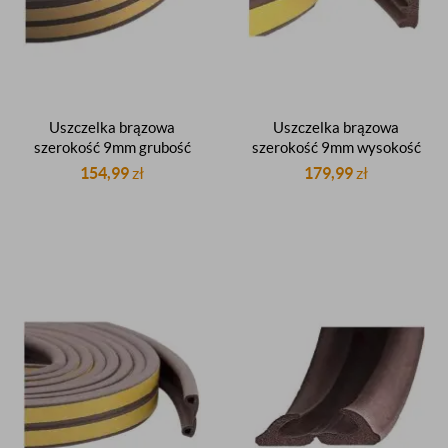
Uszczelka brązowa
Uszczelka brązowa
szerokość 9mm grubość
szerokość 9mm wysokość
7,5mm profil D
4mm profil E
154,99
zł
179,99
zł
samoprzylepna okienna do
samoprzylepna okienna do
okien drzwiowa do drzwi
okien drzwiowa do drzwi
rolka 100m
rolka 150m