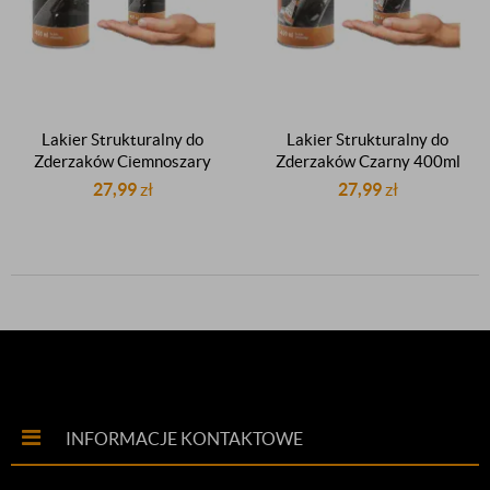
Lakier Strukturalny do
Lakier Strukturalny do
Zderzaków Ciemnoszary
Zderzaków Czarny 400ml
400ml
27,99
zł
27,99
zł
INFORMACJE KONTAKTOWE