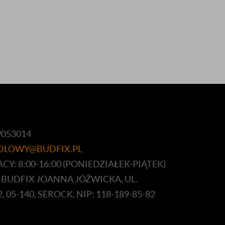
9053014
DLOWY@BUDFIX.PL
Y: 8:00-16:00 (PONIEDZIAŁEK-PIĄTEK)
 BUDFIX JOANNA JÓŹWICKA, UL.
, 05-140, SEROCK, NIP: 118-189-85-82