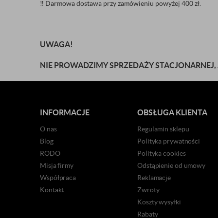
‼️
Darmowa dostawa przy zamówieniu powyżej 400 zł.
UWAGA!
NIE PROWADZIMY SPRZEDAŻY STACJONARNEJ,
INFORMACJE
OBSŁUGA KLIENTA
O nas
Regulamin sklepu
Blog
Polityka prywatności
RODO
Polityka cookies
Misja firmy
Odstąpienie od umowy
Współpraca
Reklamacje
Kontakt
Zwroty
Koszty wysyłki
Rabaty