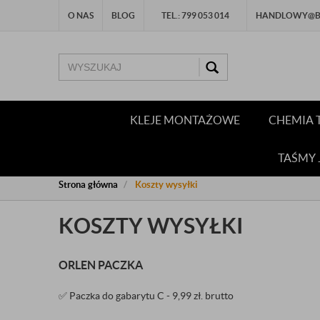
O NAS
BLOG
TEL.: 799 053 014
HANDLOWY@BU
KLEJE MONTAŻOWE
CHEMIA 
TAŚMY
Strona główna
Koszty wysyłki
KOSZTY WYSYŁKI
ORLEN PACZKA
✅ Paczka do gabarytu C - 9,99 zł. brutto