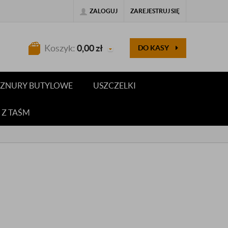
ZALOGUJ
ZAREJESTRUJ SIĘ
Koszyk:
0,00
zł
DO KASY
 SZNURY BUTYLOWE
USZCZELKI
 Z TAŚM