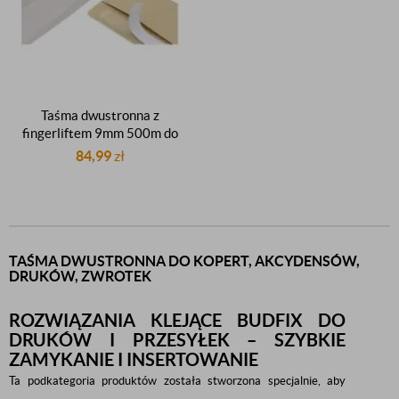
Taśma dwustronna z
fingerliftem 9mm 500m do
zamykania kopert toreb
84,99
zł
akcydensów druków
pocztowych
TAŚMA DWUSTRONNA DO KOPERT, AKCYDENSÓW,
DRUKÓW, ZWROTEK
ROZWIĄZANIA KLEJĄCE BUDFIX DO
DRUKÓW I PRZESYŁEK – SZYBKIE
ZAMYKANIE I INSERTOWANIE
Ta podkategoria produktów została stworzona specjalnie, aby