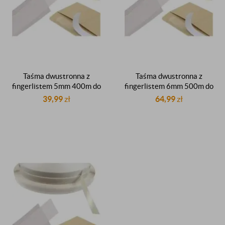
Taśma dwustronna z
Taśma dwustronna z
fingerlistem 5mm 400m do
fingerlistem 6mm 500m do
zamykania kopert toreb
zamykania kopert toreb
39,99
zł
64,99
zł
akcydensów druków
akcydensów druków
pocztowych
pocztowych