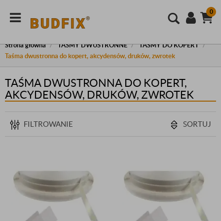
0
Strona główna
TAŚMY DWUSTRONNE
TAŚMY DO KOPERT
Taśma dwustronna do kopert, akcydensów, druków, zwrotek
TAŚMA DWUSTRONNA DO KOPERT,
AKCYDENSÓW, DRUKÓW, ZWROTEK
FILTROWANIE
SORTUJ