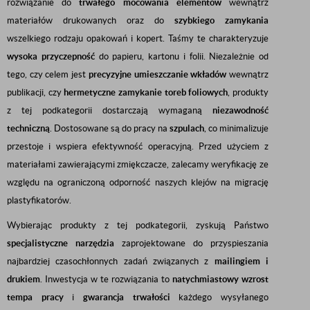
rozwiązanie do
trwałego mocowania elementów
wewnątrz
materiałów drukowanych oraz do
szybkiego zamykania
wszelkiego rodzaju opakowań i kopert. Taśmy te charakteryzuje
wysoka przyczepność
do papieru, kartonu i folii. Niezależnie od
tego, czy celem jest
precyzyjne umieszczanie wkładów
wewnątrz
publikacji, czy
hermetyczne zamykanie toreb foliowych
, produkty
z tej podkategorii dostarczają wymaganą
niezawodność
techniczną
. Dostosowane są do pracy na
szpulach
, co minimalizuje
przestoje i wspiera efektywność operacyjną. Przed użyciem z
materiałami zawierającymi zmiękczacze, zalecamy weryfikację ze
względu na ograniczoną odporność naszych klejów na migrację
plastyfikatorów.
Wybierając produkty z tej podkategorii, zyskują Państwo
specjalistyczne narzędzia
zaprojektowane do przyspieszania
najbardziej czasochłonnych zadań związanych z
mailingiem i
drukiem
. Inwestycja w te rozwiązania to
natychmiastowy wzrost
tempa pracy
i
gwarancja trwałości
każdego wysyłanego