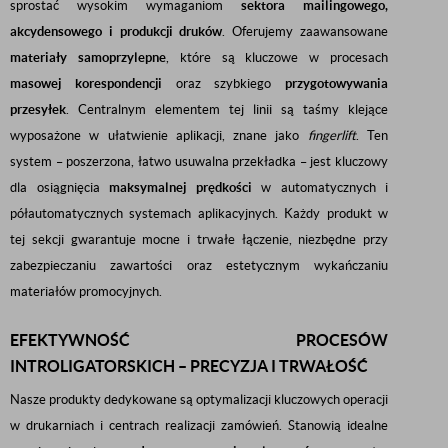
sprostać wysokim wymaganiom
sektora mailingowego,
akcydensowego i produkcji druków
. Oferujemy zaawansowane
materiały samoprzylepne
, które są kluczowe w procesach
masowej korespondencji
oraz szybkiego
przygotowywania
przesyłek
. Centralnym elementem tej linii są taśmy klejące
wyposażone w ułatwienie aplikacji, znane jako
fingerlift
. Ten
system – poszerzona, łatwo usuwalna przekładka – jest kluczowy
dla osiągnięcia
maksymalnej prędkości
w automatycznych i
półautomatycznych systemach aplikacyjnych. Każdy produkt w
tej sekcji gwarantuje mocne i trwałe łączenie, niezbędne przy
zabezpieczaniu zawartości oraz estetycznym wykańczaniu
materiałów promocyjnych.
EFEKTYWNOŚĆ PROCESÓW
INTROLIGATORSKICH – PRECYZJA I TRWAŁOŚĆ
Nasze produkty dedykowane są optymalizacji kluczowych operacji
w drukarniach i centrach realizacji zamówień. Stanowią idealne