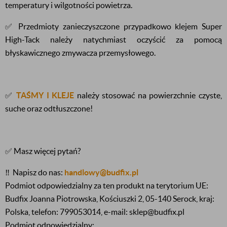
temperatury i wilgotności powietrza.
✅ Przedmioty zanieczyszczone przypadkowo klejem Super
High-Tack należy natychmiast oczyścić za pomocą
błyskawicznego zmywacza przemysłowego.
✅
TAŚMY I KLEJE
należy stosować na powierzchnie czyste,
suche oraz odtłuszczone!
✅ Masz więcej pytań?
‼️
Napisz do nas:
handlowy@budfix.pl
Podmiot odpowiedzialny za ten produkt na terytorium UE:
Budfix Joanna Piotrowska, Kościuszki 2, 05-140 Serock, kraj:
Polska, telefon: 799053014, e-mail: sklep@budfix.pl
Podmiot odpowiedzialny: