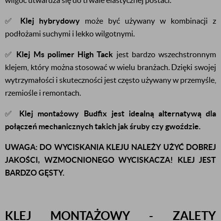
wilgoć utwardza się do trwale elastycznej postaci.
✅
Klej hybrydowy
może być używany w kombinacji z
podłożami suchymi i lekko wilgotnymi.
✅
Klej Ms polimer High Tack
jest bardzo wszechstronnym
klejem, który można stosować w wielu branżach. Dzięki swojej
wytrzymałości i skuteczności jest często używany w przemyśle,
rzemiośle i remontach.
✅
Klej montażowy Budfix jest idealną alternatywą dla
połączeń mechanicznych takich jak śruby czy gwoździe.
UWAGA: DO WYCISKANIA KLEJU NALEŻY UŻYĆ DOBREJ
JAKOŚCI, WZMOCNIONEGO WYCISKACZA! KLEJ JEST
BARDZO GĘSTY.
KLEJ MONTAŻOWY - ZALETY