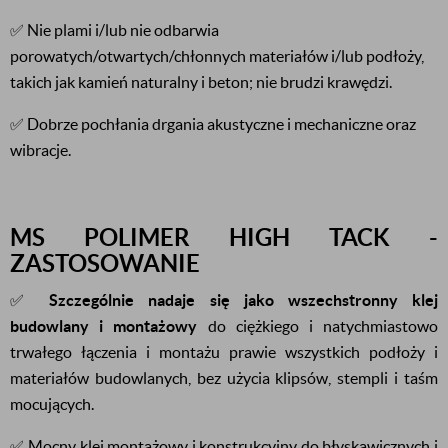
✅ Nie plami i/lub nie odbarwia
porowatych/otwartych/chłonnych materiałów i/lub podłoży,
takich jak kamień naturalny i beton; nie brudzi krawędzi.
✅ Dobrze pochłania drgania akustyczne i mechaniczne oraz
wibracje.
MS POLIMER HIGH TACK -
ZASTOSOWANIE
✅
Szczególnie nadaje się jako wszechstronny klej
budowlany i montażowy
do ciężkiego i natychmiastowo
trwałego łączenia i montażu prawie wszystkich podłoży i
materiałów budowlanych, bez użycia klipsów, stempli i taśm
mocujących.
✅ Mocny klej montażowy i konstrukcyjny do błyskawicznych i