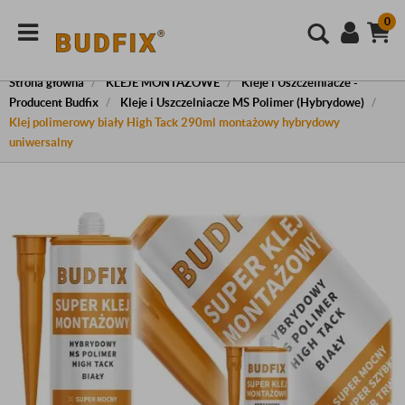
0
Strona główna
KLEJE MONTAŻOWE
Kleje i Uszczelniacze -
Producent Budfix
Kleje i Uszczelniacze MS Polimer (Hybrydowe)
Klej polimerowy biały High Tack 290ml montażowy hybrydowy
uniwersalny