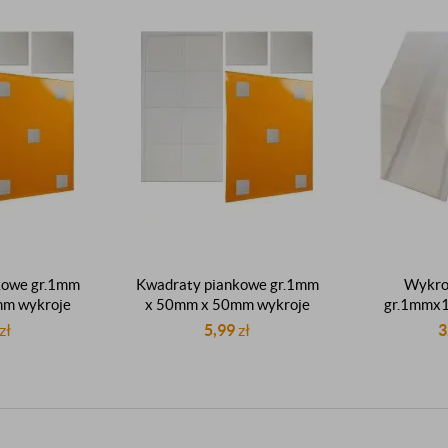
kowe gr.1mm
Kwadraty piankowe gr.1mm
Wykro
mm wykroje
x 50mm x 50mm wykroje
gr.1mmx
e klejące
samoprzylepne klejące
prostok
zł
5,99
zł
3
e arkusz 18
montażowe białe arkusz 8
montażowe 
k
sztuk
sztuk d