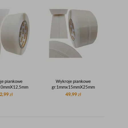
je piankowe
Wykroje piankowe
10mmX12,5mm
gr.1mmx15mmX25mm
ąty kwadraty
prostokąty kwadraty
2,99
zł
49,99
zł
białe rolka 1000
montażowe białe rolka 1000
o insertowania
sztuk do insertowania