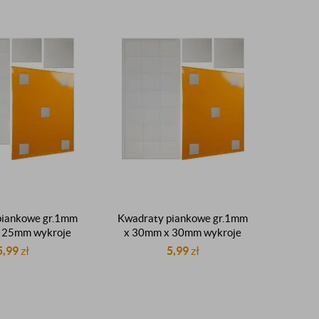
piankowe gr.1mm
Kwadraty piankowe gr.1mm
 25mm wykroje
x 30mm x 30mm wykroje
lepne klejące
samoprzylepne klejące
5,99
zł
5,99
zł
białe arkusz 32
montażowe białe arkusz 21
sztuki
sztuk