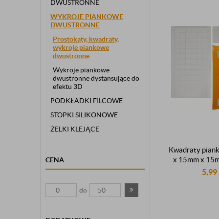
DWUSTRONNE
WYKROJE PIANKOWE
DWUSTRONNE
Prostokąty, kwadraty,
wykroje piankowe
dwustronne
Wykroje piankowe
dwustronne dystansujące do
efektu 3D
PODKŁADKI FILCOWE
STOPKI SILIKONOWE
ŻELKI KLEJĄCE
Kwadraty pian
x 15mm x 15
CENA
samoprzylepn
5,99
montażowe biał
sztu
do