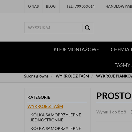
O NAS
BLOG
TEL.: 799 053 014
HANDLOWY@BU
KLEJE MONTAŻOWE
CHEMIA 
TAŚMY
Strona główna
WYKROJE Z TAŚM
WYKROJE PIANKO
PROSTO
KATEGORIE
WYKROJE Z TAŚM
Wynik 1 do 8 z 8
KÓŁKA SAMOPRZYLEPNE
JEDNOSTRONNE
KÓŁKA SAMOPRZYLEPNE