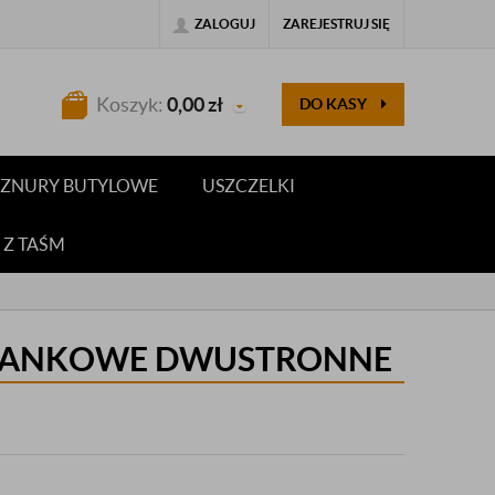
ZALOGUJ
ZAREJESTRUJ SIĘ
Koszyk:
0,00
zł
DO KASY
 SZNURY BUTYLOWE
USZCZELKI
 Z TAŚM
PIANKOWE DWUSTRONNE