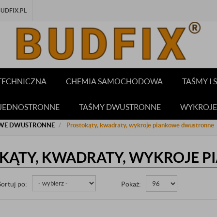
DFIX.PL
TECHNICZNA
CHEMIA SAMOCHODOWA
TAŚMY I
 JEDNOSTRONNE
TAŚMY DWUSTRONNE
WYKROJE
WE DWUSTRONNE
Prostokąty, kwadraty, wykroje piankowe dwustronne
KĄTY, KWADRATY, WYKROJE 
Sortuj po:
Pokaż: