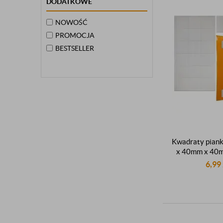
DODATKOWE
NOWOŚĆ
PROMOCJA
BESTSELLER
Kwadraty pian
x 40mm x 40
samoprzylepn
6,99
montażowe biał
sztu