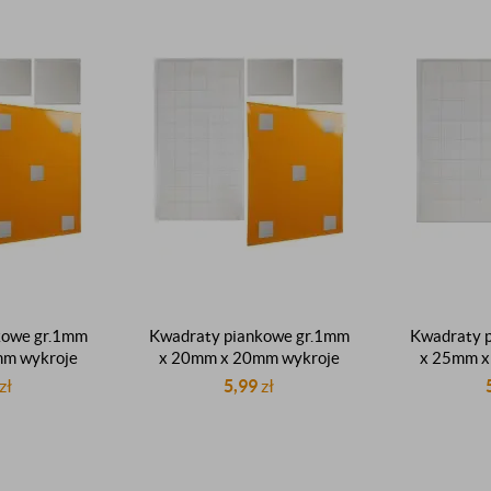
kowe gr.1mm
Kwadraty piankowe gr.1mm
Kwadraty 
mm wykroje
x 20mm x 20mm wykroje
x 25mm x
e klejące
samoprzylepne klejące
samoprzy
zł
5,99
zł
e arkusz 78
montażowe białe arkusz 50
montażowe 
k
sztuk