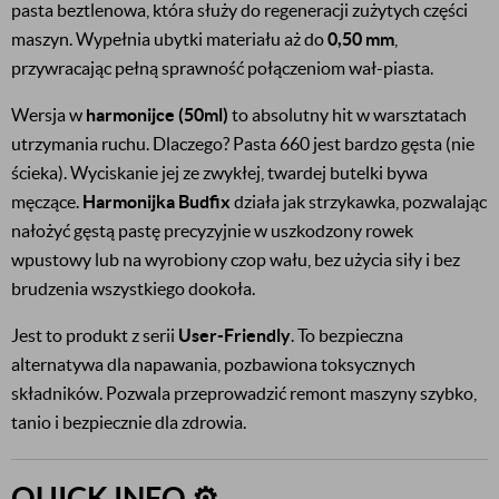
pasta beztlenowa, która służy do regeneracji zużytych części
maszyn. Wypełnia ubytki materiału aż do
0,50 mm
,
przywracając pełną sprawność połączeniom wał-piasta.
Wersja w
harmonijce (50ml)
to absolutny hit w warsztatach
utrzymania ruchu. Dlaczego? Pasta 660 jest bardzo gęsta (nie
ścieka). Wyciskanie jej ze zwykłej, twardej butelki bywa
męczące.
Harmonijka Budfix
działa jak strzykawka, pozwalając
nałożyć gęstą pastę precyzyjnie w uszkodzony rowek
wpustowy lub na wyrobiony czop wału, bez użycia siły i bez
brudzenia wszystkiego dookoła.
Jest to produkt z serii
User-Friendly
. To bezpieczna
alternatywa dla napawania, pozbawiona toksycznych
składników. Pozwala przeprowadzić remont maszyny szybko,
tanio i bezpiecznie dla zdrowia.
QUICK INFO ⚙️