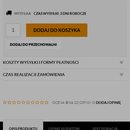
WYSYŁKA
CZAS WYSYŁKI: 3 DNI ROBOCZE
DODAJ DO KOSZYKA
DODAJ DO PRZECHOWALNI
KOSZTY WYSYŁKI I FORMY PŁATNOŚCI
CZAS REALIZACJI ZAMÓWIENIA
OCENA:
0
NA 10 (OPINII: 0)
DODAJ OPINIĘ
OPIS PRODUKTU
OPINIE KLIENTÓW
SPECYFIKACJA