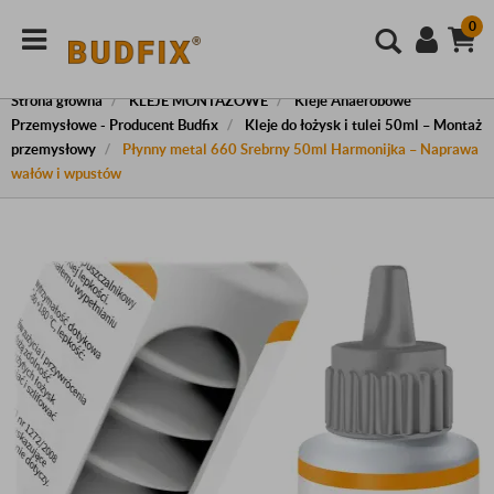
0
Strona główna
KLEJE MONTAŻOWE
Kleje Anaerobowe
Przemysłowe - Producent Budfix
Kleje do łożysk i tulei 50ml – Montaż
przemysłowy
Płynny metal 660 Srebrny 50ml Harmonijka – Naprawa
wałów i wpustów