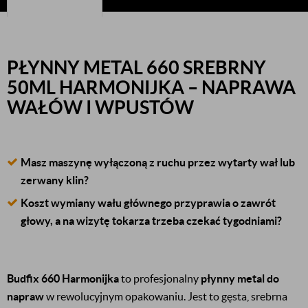
PŁYNNY METAL 660 SREBRNY
50ML HARMONIJKA – NAPRAWA
WAŁÓW I WPUSTÓW
Masz maszynę wyłączoną z ruchu przez wytarty wał lub
zerwany klin?
Koszt wymiany wału głównego przyprawia o zawrót
głowy, a na wizytę tokarza trzeba czekać tygodniami?
Budfix 660 Harmonijka
to profesjonalny
płynny metal do
napraw
w rewolucyjnym opakowaniu. Jest to gęsta, srebrna