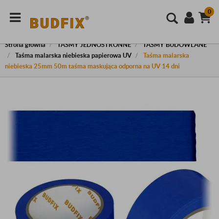
0
Strona główna
TAŚMY JEDNOSTRONNE
TAŚMY BUDOWLANE
Taśma malarska niebieska papierowa UV
Taśma malarska
niebieska 25mm 50m taśma maskująca odporna na UV 14 dni