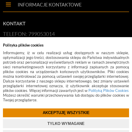
INFORMACJE KONTAKTOWE
KONTAKT
TELEFON: 799053014
E-MAIL:
HANDLOWY@BUDFIX.PL
Polityka plików cookies
GODZINY PRACY: 8:00-16:00 (PONIEDZIAŁEK-
Informujemy, iż w celu realizacji usług dostępnych w naszym sklepie,
optymalizacji jego treści, dostosowania sklepu do Państwa indywidualnych
PIĄTEK)
potrzeb oraz personalizacji wyświetlanych reklam w ramach zewnętrznych
sieci remarketingowych korzystamy z informacji zapisanych za pomocą
DANE FIRMY: BUDFIX JOANNA JÓŹWICKA, UL.
plików cookies na urządzeniach końcowych użytkowników. Pliki cookies
można kontrolować za pomocą ustawień swojej przeglądarki internetowej.
KOŚCIUSZKI 2, 05-140, SEROCK, NIP: 118-189-85-82
Dalsze korzystanie z naszego sklepu internetowego, bez zmiany ustawień
przeglądarki internetowej oznacza, iż użytkownik akceptuje stosowanie
plików cookies. Więcej informacji zawartych jest w
Polityką Plików Cookies
Możesz określić warunki przechowywania lub dostępu do plików cookies w
Twojej przeglądarce.
AKCEPTUJĘ WSZYSTKIE
©
2017 BUDFIX.PL
TYLKO WYMAGANE
PROJEKT I OPROGRAMOWANIE SKLEPU:
EBEXO