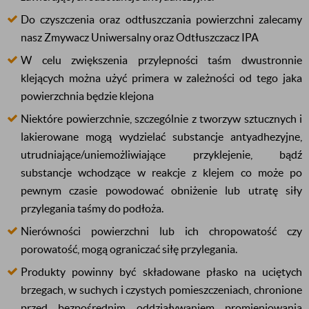
Do czyszczenia oraz odtłuszczania powierzchni zalecamy
nasz Zmywacz Uniwersalny oraz Odtłuszczacz IPA
W celu zwiększenia przylepności taśm dwustronnie
klejących można użyć primera w zależności od tego jaka
powierzchnia będzie klejona
Niektóre powierzchnie, szczególnie z tworzyw sztucznych i
lakierowane mogą wydzielać substancje antyadhezyjne,
utrudniające/uniemożliwiające przyklejenie, bądź
substancje wchodzące w reakcje z klejem co może po
pewnym czasie powodować obniżenie lub utratę siły
przylegania taśmy do podłoża.
Nierówności powierzchni lub ich chropowatość czy
porowatość, mogą ograniczać siłę przylegania.
Produkty powinny być składowane płasko na uciętych
brzegach, w suchych i czystych pomieszczeniach, chronione
przed bezpośrednim oddziaływaniem promieniowania