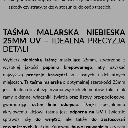
szkody czy straty, także w stosunku do osób trzecich.
TAŚMA MALARSKA NIEBIESKA
25MM UV
– IDEALNA PRECYZJA
DETALI
Wybierz
niebieską taśmę
maskującą 25mm, stworzoną z
wysokiej jakości
papieru krepowanego
, aby uzyskać
najwyższą
precyzję krawędzi
w ciasnych i delikatnych
miejscach. Ta
taśma malarska
o optymalnej szerokości 25mm
jest idealna do zabezpieczania wąskich elementów, takich jak
ramy okienne, włączniki światła oraz listwy przypodłogowe,
gwarantując
ostre linie odcięcia
. Dzięki specjalnemu
akrylowemu klejowi taśma jest
odporna na UV
i świetnie
sprawdzi się
do wnętrz
, ale także
do zastosowań
zewnętrznych
do 7 dni. Zapewnia
łatwe usuwanie
bez ryzyka