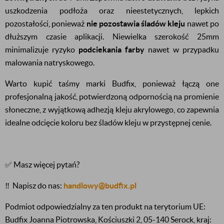
uszkodzenia podłoża oraz nieestetycznych, lepkich
pozostałości, ponieważ
nie pozostawia śladów kleju
nawet po
dłuższym czasie aplikacji. Niewielka szerokość 25mm
minimalizuje ryzyko
podciekania farby
nawet w przypadku
malowania natryskowego.
Warto kupić taśmy marki Budfix, ponieważ łączą one
profesjonalną jakość, potwierdzoną odpornością na promienie
słoneczne, z wyjątkową adhezją kleju akrylowego, co zapewnia
idealne odcięcie koloru bez śladów kleju w przystępnej cenie.
✅ Masz więcej pytań?
‼️
Napisz do nas:
handlowy@budfix.pl
Podmiot odpowiedzialny za ten produkt na terytorium UE:
Budfix Joanna Piotrowska, Kościuszki 2, 05-140 Serock, kraj: