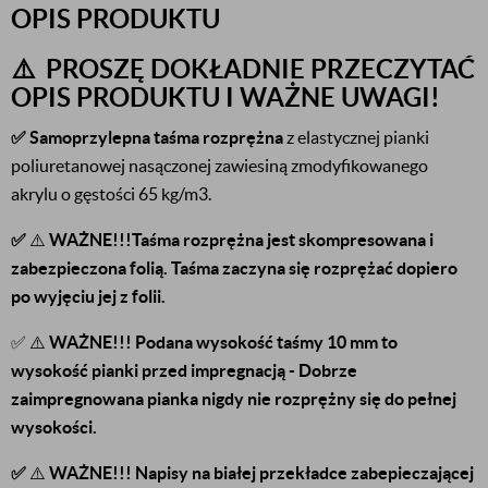
OPIS PRODUKTU
⚠️ PROSZĘ DOKŁADNIE PRZECZYTAĆ
OPIS PRODUKTU I WAŻNE UWAGI!
✅ Samoprzylepna taśma rozprężna
z elastycznej pianki
poliuretanowej nasączonej zawiesiną zmodyfikowanego
akrylu o gęstości 65 kg/m3.
✅
⚠️
WAŻNE!!!
Taśma rozprężna
jest skompresowana i
zabezpieczona folią. Taśma zaczyna się rozprężać dopiero
po wyjęciu jej z folii.
✅ ⚠️
WAŻNE!!!
Podana wysokość taśmy 10 mm to
wysokość pianki przed impregnacją - Dobrze
zaimpregnowana pianka nigdy nie rozprężny się do pełnej
wysokości.
✅
⚠️
WAŻNE!!! Napisy na białej przekładce zabepieczającej