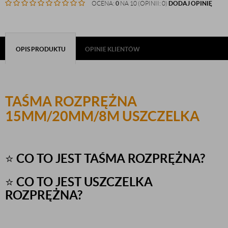
OCENA:
0
NA 10 (OPINII: 0)
DODAJ OPINIĘ
OPIS PRODUKTU
OPINIE KLIENTÓW
TAŚMA ROZPRĘŻNA
15MM/20MM/8M USZCZELKA
⭐
CO TO JEST TAŚMA ROZPRĘŻNA?
⭐
CO TO JEST USZCZELKA
ROZPRĘŻNA?