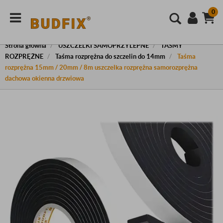
0
Strona główna
USZCZELKI SAMOPRZYLEPNE
TAŚMY
ROZPRĘŻNE
Taśma rozprężna do szczelin do 14mm
Taśma
rozprężna 15mm / 20mm / 8m uszczelka rozprężna samorozprężna
dachowa okienna drzwiowa