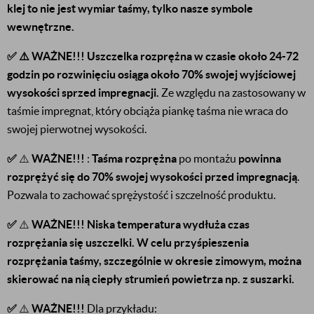
klej to nie jest wymiar taśmy, tylko nasze symbole
wewnętrzne.
✅ ⚠️ WAŻNE!!! Uszczelka rozprężna
w czasie około 24-72
godzin po rozwinięciu osiąga około 70% swojej wyjściowej
wysokości sprzed impregnacji.
Ze względu na zastosowany w
taśmie impregnat, który obciąża piankę taśma nie wraca do
swojej pierwotnej wysokości.
✅
⚠️
WAŻNE!!!
:
Taśma rozprężna
po montażu
powinna
rozprężyć się do 70% swojej wysokości przed impregnacją
.
Pozwala to zachować sprężystość i szczelność produktu.
✅
⚠️
WAŻNE!!!
Niska temperatura wydłuża czas
rozprężania się uszczelki. W celu przyśpieszenia
rozprężania taśmy, szczególnie w okresie zimowym, można
skierować na nią ciepły strumień powietrza np. z suszarki.
✅
⚠️
WAŻNE!!!
Dla przykładu: