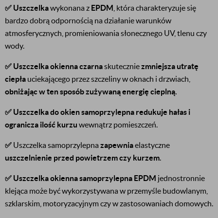
✅
Uszczelka
wykonana z
EPDM
, która charakteryzuje się
bardzo dobrą odpornością na działanie warunków
atmosferycznych, promieniowania słonecznego UV, tlenu czy
wody.
✅
Uszczelka okienna czarna
skutecznie
zmniejsza utratę
ciepła
uciekającego przez szczeliny w oknach i drzwiach,
obniżając w ten sposób zużywaną energię cieplną.
✅
Uszczelka do okien samoprzylepna
redukuje hałas i
ogranicza ilość kurzu
wewnątrz pomieszczeń.
✅
Uszczelka samoprzylepna
zapewnia
elastyczne
uszczelnienie przed powietrzem czy kurzem
.
✅ Uszczelka okienna samoprzylepna EPDM
jednostronnie
klejąca może być wykorzystywana w przemyśle budowlanym,
szklarskim, motoryzacyjnym czy w zastosowaniach domowych.