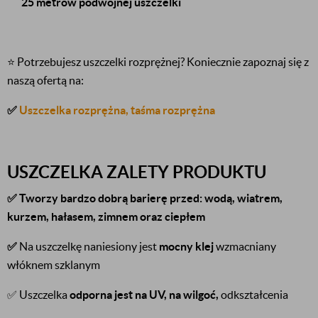
25 metrów podwójnej uszczelki
⭐
Potrzebujesz uszczelki rozprężnej? Koniecznie zapoznaj się z
naszą ofertą na:
✅
Uszczelka rozprężna, taśma rozprężna
USZCZELKA ZALETY PRODUKTU
✅
Tworzy bardzo dobrą barierę przed: wodą, wiatrem,
kurzem, hałasem, zimnem oraz ciepłem
✅
Na uszczelkę naniesiony jest
mocny klej
wzmacniany
włóknem szklanym
✅ Uszczelka
odporna jest na UV,
na wilgoć,
odkształcenia