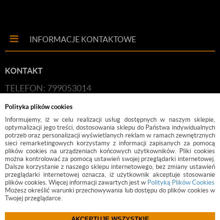
INFORMACJE KONTAKTOWE
KONTAKT
TELEFON: 799053014
E-MAIL:
HANDLOWY@BUDFIX.PL
Polityka plików cookies
GODZINY PRACY: 8:00-16:00 (PONIEDZIAŁEK-
Informujemy, iż w celu realizacji usług dostępnych w naszym sklepie,
optymalizacji jego treści, dostosowania sklepu do Państwa indywidualnych
PIĄTEK)
potrzeb oraz personalizacji wyświetlanych reklam w ramach zewnętrznych
sieci remarketingowych korzystamy z informacji zapisanych za pomocą
DANE FIRMY: BUDFIX JOANNA JÓŹWICKA, UL.
plików cookies na urządzeniach końcowych użytkowników. Pliki cookies
można kontrolować za pomocą ustawień swojej przeglądarki internetowej.
KOŚCIUSZKI 2, 05-140, SEROCK, NIP: 118-189-85-82
Dalsze korzystanie z naszego sklepu internetowego, bez zmiany ustawień
przeglądarki internetowej oznacza, iż użytkownik akceptuje stosowanie
plików cookies. Więcej informacji zawartych jest w
Polityką Plików Cookies
Możesz określić warunki przechowywania lub dostępu do plików cookies w
Twojej przeglądarce.
AKCEPTUJĘ WSZYSTKIE