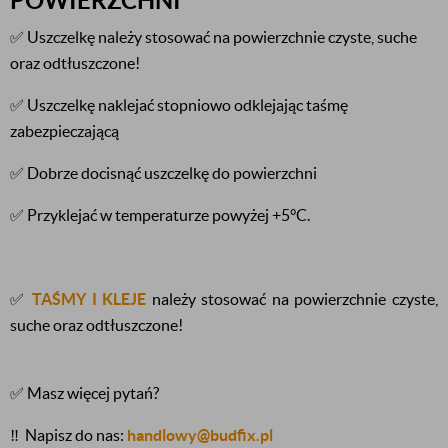
POWIERZCHNI
✅ Uszczelkę należy stosować na powierzchnie czyste, suche
oraz odtłuszczone!
✅ Uszczelkę naklejać stopniowo odklejając taśmę
zabezpieczającą
✅ Dobrze docisnąć uszczelkę do powierzchni
✅ Przyklejać w temperaturze powyżej +5°C.
✅
TAŚMY I KLEJE
należy stosować na powierzchnie czyste,
suche oraz odtłuszczone!
✅ Masz więcej pytań?
‼️
Napisz do nas:
handlowy@budfix.pl