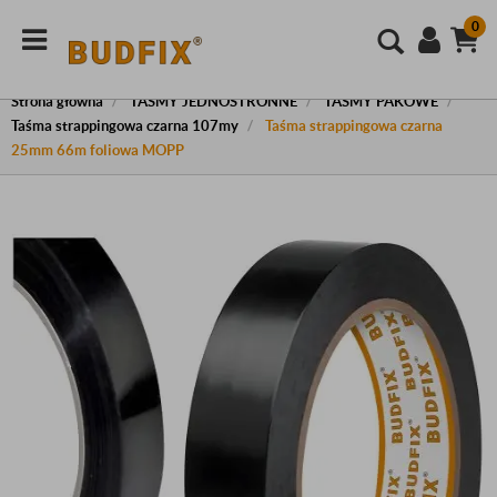
0
Strona główna
TAŚMY JEDNOSTRONNE
TAŚMY PAKOWE
Taśma strappingowa czarna 107my
Taśma strappingowa czarna
25mm 66m foliowa MOPP