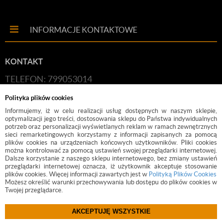
INFORMACJE KONTAKTOWE
KONTAKT
TELEFON: 799053014
E-MAIL:
HANDLOWY@BUDFIX.PL
Polityka plików cookies
GODZINY PRACY: 8:00-16:00 (PONIEDZIAŁEK-
Informujemy, iż w celu realizacji usług dostępnych w naszym sklepie,
optymalizacji jego treści, dostosowania sklepu do Państwa indywidualnych
PIĄTEK)
potrzeb oraz personalizacji wyświetlanych reklam w ramach zewnętrznych
sieci remarketingowych korzystamy z informacji zapisanych za pomocą
DANE FIRMY: BUDFIX JOANNA JÓŹWICKA, UL.
plików cookies na urządzeniach końcowych użytkowników. Pliki cookies
można kontrolować za pomocą ustawień swojej przeglądarki internetowej.
KOŚCIUSZKI 2, 05-140, SEROCK, NIP: 118-189-85-82
Dalsze korzystanie z naszego sklepu internetowego, bez zmiany ustawień
przeglądarki internetowej oznacza, iż użytkownik akceptuje stosowanie
plików cookies. Więcej informacji zawartych jest w
Polityką Plików Cookies
Możesz określić warunki przechowywania lub dostępu do plików cookies w
Twojej przeglądarce.
AKCEPTUJĘ WSZYSTKIE