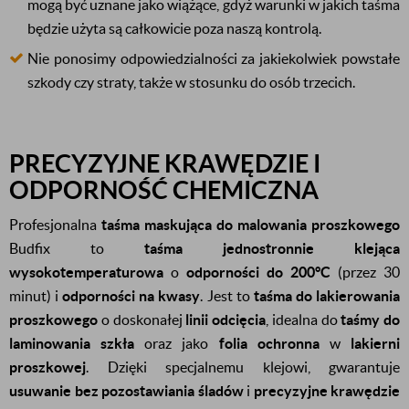
mogą być uznane jako wiążące, gdyż warunki w jakich taśma
będzie użyta są całkowicie poza naszą kontrolą.
Nie ponosimy odpowiedzialności za jakiekolwiek powstałe
szkody czy straty, także w stosunku do osób trzecich.
PRECYZYJNE KRAWĘDZIE I
ODPORNOŚĆ CHEMICZNA
Profesjonalna
taśma maskująca do malowania proszkowego
Budfix to
taśma jednostronnie klejąca
wysokotemperaturowa
o
odporności do 200°C
(przez 30
minut) i
odporności na kwasy
. Jest to
taśma do lakierowania
proszkowego
o doskonałej
linii odcięcia
, idealna do
taśmy do
laminowania szkła
oraz jako
folia ochronna
w
lakierni
proszkowej
. Dzięki specjalnemu klejowi, gwarantuje
usuwanie bez pozostawiania śladów
i
precyzyjne krawędzie