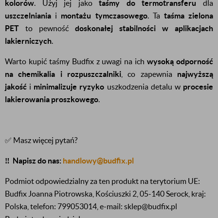
kolorów
. Użyj jej jako
taśmy do termotransferu
dla
uszczelniania
i
montażu tymczasowego
. Ta
taśma zielona
PET
to pewność
doskonałej stabilności w aplikacjach
lakierniczych
.
Warto kupić taśmy Budfix z uwagi na ich
wysoką odporność
na chemikalia i rozpuszczalniki
, co zapewnia
najwyższą
jakość
i
minimalizuje ryzyko
uszkodzenia detalu w
procesie
lakierowania proszkowego
.
✅ Masz więcej pytań?
‼️
Napisz do nas:
handlowy@budfix.pl
Podmiot odpowiedzialny za ten produkt na terytorium UE:
Budfix Joanna Piotrowska, Kościuszki 2, 05-140 Serock, kraj:
Polska, telefon: 799053014, e-mail: sklep@budfix.pl