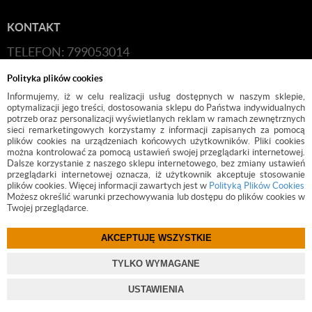
KONTAKT
TELEFON: 799053014
E-MAIL:
HANDLOWY@BUDFIX.PL
Polityka plików cookies
GODZINY PRACY: 8:00-16:00 (PONIEDZIAŁEK-
Informujemy, iż w celu realizacji usług dostępnych w naszym sklepie,
optymalizacji jego treści, dostosowania sklepu do Państwa indywidualnych
PIĄTEK)
potrzeb oraz personalizacji wyświetlanych reklam w ramach zewnętrznych
sieci remarketingowych korzystamy z informacji zapisanych za pomocą
DANE FIRMY: BUDFIX JOANNA JÓŹWICKA, UL.
plików cookies na urządzeniach końcowych użytkowników. Pliki cookies
można kontrolować za pomocą ustawień swojej przeglądarki internetowej.
KOŚCIUSZKI 2, 05-140, SEROCK, NIP: 118-189-85-82
Dalsze korzystanie z naszego sklepu internetowego, bez zmiany ustawień
przeglądarki internetowej oznacza, iż użytkownik akceptuje stosowanie
plików cookies. Więcej informacji zawartych jest w
Polityką Plików Cookies
Możesz określić warunki przechowywania lub dostępu do plików cookies w
Twojej przeglądarce.
AKCEPTUJĘ WSZYSTKIE
©
2017 BUDFIX.PL
TYLKO WYMAGANE
PROJEKT I OPROGRAMOWANIE SKLEPU:
EBEXO
USTAWIENIA