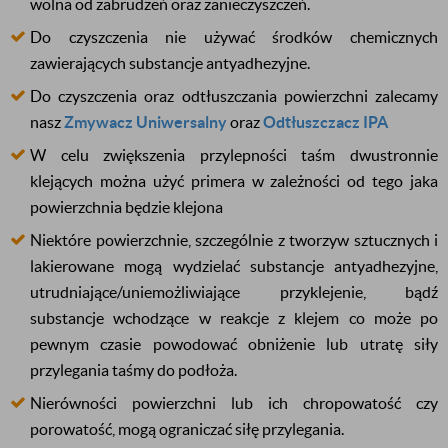
wolna od zabrudzeń oraz zanieczyszczeń.
Do czyszczenia nie używać środków chemicznych
zawierających substancje antyadhezyjne.
Do czyszczenia oraz odtłuszczania powierzchni zalecamy
nasz
Zmywacz Uniwersalny
oraz
Odtłuszczacz IPA
W celu zwiększenia przylepności taśm dwustronnie
klejących można użyć primera w zależności od tego jaka
powierzchnia będzie klejona
Niektóre powierzchnie, szczególnie z tworzyw sztucznych i
lakierowane mogą wydzielać substancje antyadhezyjne,
utrudniające/uniemożliwiające przyklejenie, bądź
substancje wchodzące w reakcje z klejem co może po
pewnym czasie powodować obniżenie lub utratę siły
przylegania taśmy do podłoża.
Nierówności powierzchni lub ich chropowatość czy
porowatość, mogą ograniczać siłę przylegania.