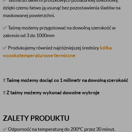
✅ Taśma do lakierni proszkowych posiada klej silikonowy,
dzięki czemu łatwo ją usunąć bez pozostawienia śladów na
maskowanej powierzchni.
✅ Taśmę możemy przygotować na dowolną szerokość w
zakresie od 3 do 1000mm
✅ Produkujemy również najróżniejszej średnicy
kółka
wysokotemperaturowe termiczne
‼️
Taśmę możemy dociąć co 1 milimetr na dowolną szerokość
‼️
Z taśmy możemy wykonać dowolne wykroje
ZALETY PRODUKTU
✅ Odporność na temperaturę do 200°C przez 30 minut.