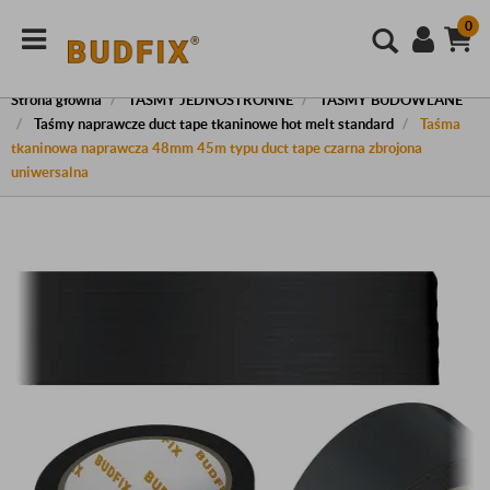
0
Strona główna
TAŚMY JEDNOSTRONNE
TAŚMY BUDOWLANE
Taśmy naprawcze duct tape tkaninowe hot melt standard
Taśma
tkaninowa naprawcza 48mm 45m typu duct tape czarna zbrojona
uniwersalna