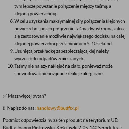
tym lepsze powstanie połączenie między taśmą, a
klejoną powierzchnią.
W celu uzyskania maksymalnej siły połączenia klejonych
powierzchni, po ich połączeniu taśmą dwustronną zaleca
się zastosowanie możliwie największego docisku na całej
klejonej powierzchni przez minimum 5-10 sekund
Usuniętą przekładkę zabezpieczającą klej należy
wyrzucić do odpadów zmieszanych.
Taśmy nie należy naklejać na ciało, ponieważ może
spowodować niepożądane reakcje alergiczne.
✅ Masz więcej pytań?
‼️
Napisz do nas:
handlowy@budfix.pl
Podmiot odpowiedzialny za ten produkt na terytorium UE:
Budfix Joanna Piotrowska, Kościuszki 2, 05-140 Serock, kraj: