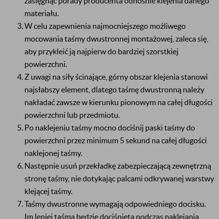
zasięgnąć porady producenta odnośnie klejenia danego
materiału.
W celu zapewnienia najmocniejszego możliwego
mocowania taśmy dwustronnej montażowej, zaleca się,
aby przykleić ją najpierw do bardziej szorstkiej
powierzchni.
Z uwagi na siły ścinające, górny obszar klejenia stanowi
najsłabszy element, dlatego taśmę dwustronną należy
nakładać zawsze w kierunku pionowym na całej długości
powierzchni lub przedmiotu.
Po naklejeniu taśmy mocno dociśnij paski taśmy do
powierzchni przez minimum 5 sekund na całej długości
naklejonej taśmy.
Następnie usuń przekładkę zabezpieczającą zewnętrzną
stronę taśmy, nie dotykając palcami odkrywanej warstwy
klejącej taśmy.
Taśmy dwustronne wymagają odpowiedniego docisku.
Im lepiej taśma będzie dociśnięta podczas naklejania,