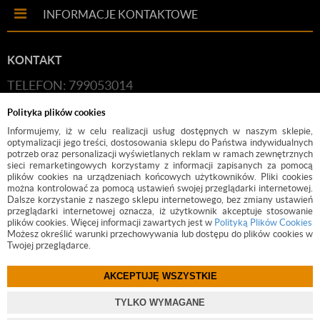
INFORMACJE KONTAKTOWE
KONTAKT
TELEFON: 799053014
E-MAIL:
HANDLOWY@BUDFIX.PL
Polityka plików cookies
GODZINY PRACY: 8:00-16:00 (PONIEDZIAŁEK-
Informujemy, iż w celu realizacji usług dostępnych w naszym sklepie,
optymalizacji jego treści, dostosowania sklepu do Państwa indywidualnych
PIĄTEK)
potrzeb oraz personalizacji wyświetlanych reklam w ramach zewnętrznych
sieci remarketingowych korzystamy z informacji zapisanych za pomocą
DANE FIRMY: BUDFIX JOANNA JÓŹWICKA, UL.
plików cookies na urządzeniach końcowych użytkowników. Pliki cookies
można kontrolować za pomocą ustawień swojej przeglądarki internetowej.
KOŚCIUSZKI 2, 05-140, SEROCK, NIP: 118-189-85-82
Dalsze korzystanie z naszego sklepu internetowego, bez zmiany ustawień
przeglądarki internetowej oznacza, iż użytkownik akceptuje stosowanie
plików cookies. Więcej informacji zawartych jest w
Polityką Plików Cookies
Możesz określić warunki przechowywania lub dostępu do plików cookies w
Twojej przeglądarce.
AKCEPTUJĘ WSZYSTKIE
©
2017 BUDFIX.PL
TYLKO WYMAGANE