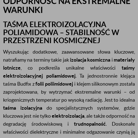
ODPORNOŚĆ NA EKSTREMALNE
WARUNKI
TAŚMA ELEKTROIZOLACYJNA
POLIAMIDOWA – STABILNOŚĆ W
PRZESTRZENI KOSMICZNEJ
Wyszukując dodatkowe, zaawansowane słowa kluczowe,
natrafiamy na terminy takie jak
izolacja kosmiczna
i
materiały
lotnicze
, co podkreśla unikalne właściwości
taśmy
elektroizolacyjnej poliamidowej
. Ta jednostronnie klejąca
taśma Budfix z
folii poliimidowej
i klejem silikonowym została
zaprojektowana, by wytrzymać ekstremalne warunki – od
kriogenicznych temperatur po wysoką radiację. Jest to idealna
taśma izolacyjna
do specjalistycznych systemów, gdzie
kluczowa jest nie tylko
elektroizolacja
, ale także odporność na
degradację środowiskową i
trudnopalność
. Doskonałe
właściwości dielektryczne i minimalne odgazowanie czynią ją