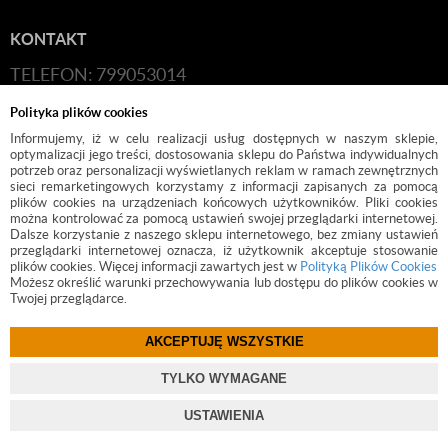
KONTAKT
TELEFON: 799053014
E-MAIL:
HANDLOWY@BUDFIX.PL
Polityka plików cookies
GODZINY PRACY: 8:00-16:00 (PONIEDZIAŁEK-
Informujemy, iż w celu realizacji usług dostępnych w naszym sklepie,
optymalizacji jego treści, dostosowania sklepu do Państwa indywidualnych
PIĄTEK)
potrzeb oraz personalizacji wyświetlanych reklam w ramach zewnętrznych
sieci remarketingowych korzystamy z informacji zapisanych za pomocą
DANE FIRMY: BUDFIX JOANNA JÓŹWICKA, UL.
plików cookies na urządzeniach końcowych użytkowników. Pliki cookies
można kontrolować za pomocą ustawień swojej przeglądarki internetowej.
KOŚCIUSZKI 2, 05-140, SEROCK, NIP: 118-189-85-82
Dalsze korzystanie z naszego sklepu internetowego, bez zmiany ustawień
przeglądarki internetowej oznacza, iż użytkownik akceptuje stosowanie
plików cookies. Więcej informacji zawartych jest w
Polityką Plików Cookies
Możesz określić warunki przechowywania lub dostępu do plików cookies w
Twojej przeglądarce.
AKCEPTUJĘ WSZYSTKIE
©
2017 BUDFIX.PL
TYLKO WYMAGANE
PROJEKT I OPROGRAMOWANIE SKLEPU:
EBEXO
USTAWIENIA