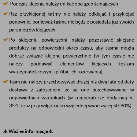
Podczas klejenia należy unikać obciążeń ścinających
Raz przyklejonej taśmy nie należy odklejać i przyklejać
ponownie, ponieważ taśma nie będzie posiadała już swoich
parametrów klejących
Po sklejeniu powierzchni należy pozostawić sklejane
produkty na odpowiedni okres czasu, aby taśma mogła
dobrze związać klejone powierzchnie (w tym czasie nie
należy poddawać elementów klejących testom
wytrzymałościowym i próbie ich rozerwania).
Taśm nie należy przechowywać dłużej niż dwa lata od daty
dostawy z założeniem, że są one przechowywane w
odpowiednich warunkach (w temperaturze dodatniej
5-
35°C
oraz przy wilgotności względnej wynoszącej
50-80%
)
⚠️ Ważne informacje⚠️