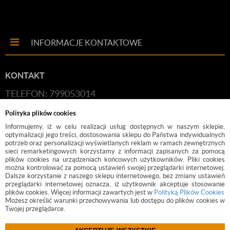
INFORMACJE KONTAKTOWE
KONTAKT
TELEFON: 799053014
E-MAIL:
HANDLOWY@BUDFIX.PL
Polityka plików cookies
GODZINY PRACY: 8:00-16:00 (PONIEDZIAŁEK-
Informujemy, iż w celu realizacji usług dostępnych w naszym sklepie,
optymalizacji jego treści, dostosowania sklepu do Państwa indywidualnych
PIĄTEK)
potrzeb oraz personalizacji wyświetlanych reklam w ramach zewnętrznych
sieci remarketingowych korzystamy z informacji zapisanych za pomocą
DANE FIRMY: BUDFIX JOANNA JÓŹWICKA, UL.
plików cookies na urządzeniach końcowych użytkowników. Pliki cookies
można kontrolować za pomocą ustawień swojej przeglądarki internetowej.
KOŚCIUSZKI 2, 05-140, SEROCK, NIP: 118-189-85-82
Dalsze korzystanie z naszego sklepu internetowego, bez zmiany ustawień
przeglądarki internetowej oznacza, iż użytkownik akceptuje stosowanie
plików cookies. Więcej informacji zawartych jest w
Polityką Plików Cookies
Możesz określić warunki przechowywania lub dostępu do plików cookies w
Twojej przeglądarce.