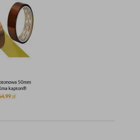
aptonowa 50mm
śma kapton®
na taśma dupont
64,99
zł
260°C