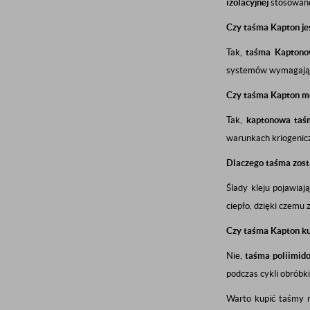
izolacyjnej
stosowan
Czy taśma Kapton je
Tak,
taśma Kapton
systemów wymagający
Czy taśma Kapton mo
Tak,
kaptonowa taś
warunkach kriogenic
Dlaczego taśma zosta
Ślady kleju pojawiaj
ciepło, dzięki czemu
Czy taśma Kapton ku
Nie,
taśma poliimid
podczas cykli obróbki
Warto kupić taśmy 