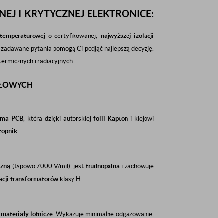
EJ I KRYTYCZNEJ ELEKTRONICE:
temperaturowej
o certyfikowanej,
najwyższej izolacji
j zadawane pytania pomogą Ci podjąć najlepszą decyzję.
ermicznych i radiacyjnych.
SŁOWYCH
śma PCB
, która dzięki autorskiej
folii Kapton
i klejowi
topnik
.
czną
(typowo
7000
V/mil), jest
trudnopalna
i zachowuje
lacji transformatorów
klasy H.
o
materiały lotnicze
. Wykazuje minimalne odgazowanie,