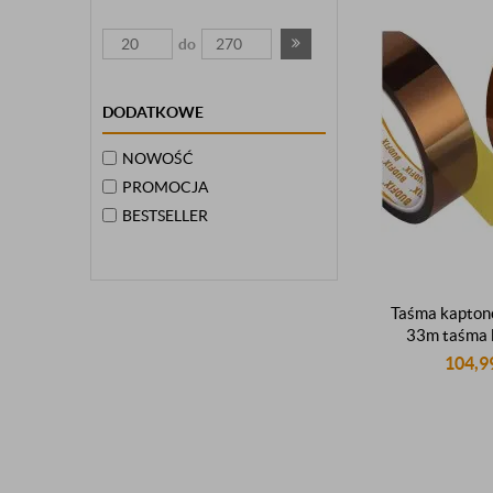
do
DODATKOWE
NOWOŚĆ
PROMOCJA
BESTSELLER
Taśma kapto
33m taśma
oryginalna ta
104,9
260