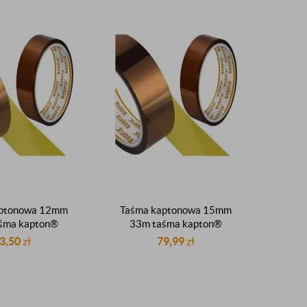
aptonowa 12mm
Taśma kaptonowa 15mm
śma kapton®
33m taśma kapton®
na taśma dupont
oryginalna taśma dupont
3,50
zł
79,99
zł
260°C
260°C