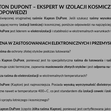
ON DUPONT – EKSPERT W IZOLACJI KOSMICZN
ODPOWIEDZI
święconej oryginalnej
taśmie Kapton DuPont
. Jeśli szukasz
taśmy wysoko
niającej normy
izolacji lotniczej
i kosmicznej, poniższe odpowiedzi na najczęście
DuPont
jest liderem w
elektroizolacji
i stabilności w ekstremalnych warunkach t
ZNA W ZASTOSOWANIACH ELEKTRONICZNYCH I PRZEMY
taśma do
ochrony złotej styków podczas lutowania?
a Kapton DuPont
, ponieważ jest to specjalistyczna
taśma do lutowania
i
ta
muje szoki termiczne, zapewnia
maskowanie złotych styków
i jest
odporna na 
sza taśma do
elektroizolacji
w ekstremalnych temperaturach?
DuPont
(Kapton) jest najmocniejsza. Posiada
wysoką wytrzymałość dielektry
zne nawet w temperaturze
40
0
∘
C
, co jest standardem dla
izolacji cewek
i
izo
ji sprzętu lotniczego i kosmicznego?
apton DuPont
(często
żółta taśma Kapton
), ponieważ jest certyfikowana jak