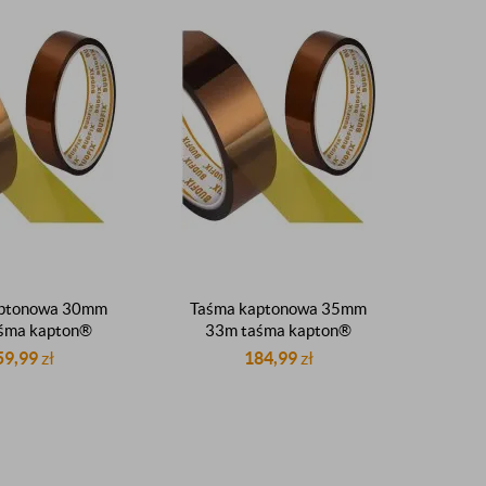
aptonowa 30mm
Taśma kaptonowa 35mm
śma kapton®
33m taśma kapton®
na taśma dupont
oryginalna taśma dupont
59,99
zł
184,99
zł
260°C
260°C