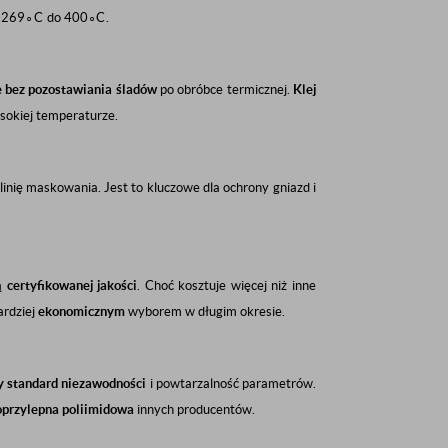
−
26
9
∘
C
do
40
0
∘
C
.
 bez pozostawiania śladów
po obróbce termicznej.
Klej
ysokiej temperaturze.
linię maskowania. Jest to kluczowe dla ochrony gniazd i
ją
certyfikowanej jakości
. Choć kosztuje więcej niż inne
ardziej
ekonomicznym
wyborem w długim okresie.
y standard niezawodności
i powtarzalność parametrów.
przylepna poliimidowa
innych producentów.