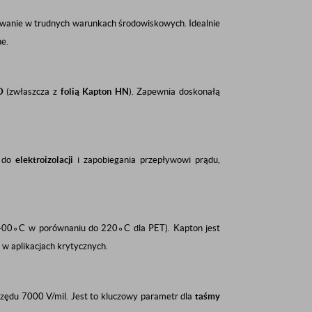
sowanie w trudnych warunkach środowiskowych. Idealnie
e.
D
(zwłaszcza z
folią Kapton HN
). Zapewnia doskonałą
a do
elektroizolacji
i zapobiegania przepływowi prądu,
40
0
∘
C
w porównaniu do
22
0
∘
C
dla PET). Kapton jest
z w aplikacjach krytycznych.
rzędu
7000
V/mil. Jest to kluczowy parametr dla
taśmy