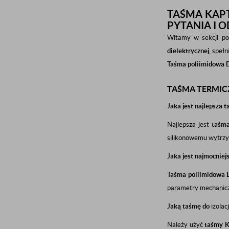
TAŚMA KAPT
PYTANIA I 
Witamy w sekcji po
dielektrycznej
, speł
Taśma poliimidowa 
TAŚMA TERMIC
Jaka jest najlepsza 
Najlepsza jest
taśm
silikonowemu wytrzy
Jaka jest najmocniej
Taśma poliimidowa 
parametry mechanic
Jaką taśmę do
izolac
Należy użyć
taśmy K