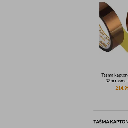
Taśma kapto
33m taśma
oryginalna ta
214,9
260
TAŚMA KAPTO