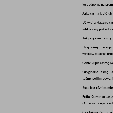
jest
odporna na prom
Jaką taśmą kleić
lub
Używaj wyłącznie
ta
silikonowy
jest
odpor
Jak przykleić
taśmę, 
Użyj
taśmy maskując
wtyków podczas pro
Gdzie kupić taśmę
Ka
Oryginalną
taśmę K
taśmy poliimidowe
, 
Jaka jest różnica mi
Folia Kapton
to zast
Oznacza to lepszą
od
Czy taśma Kapton je