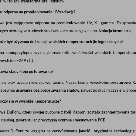
ej w
izolacji transformatora
i silników.
st odporna na promieniowanie UV/radiację?
owa
jest wyjątkowo
odporna na promieniowanie
UV, X i gamma. To sprawia,
ch ochrony w trudnych środowiskach radiacyjnych (np.
izolacja kosmiczna
).
że być używana do izolacji w niskich temperaturach (kriogenicznych)?
ma samoprzylepna
wykazuje znakomite właściwości w niskich temperatura
znych (do
−
26
9
∘
C
).
wia ślady kleju po lutowaniu?
ą się przy użyciu niewłaściwej taśmy. Nasza
taśma wysokotemperaturowa K
 zapewnia
usuwanie bez pozostawiania śladów
, nawet po długim czasie w proc
rczy się w wysokiej temperaturze?
owa DuPont
, dzięki swojej budowie z
folii Kapton
, została zaprojektowana ta
 cieplnej, gwarantując precyzyjną ochronę i
maskowanie PCB
.
marki DuPont ze względu na
certyfikowaną jakość
i
oryginalną technologię