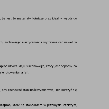
 że jest to
materiały lotnicze
oraz idealny wybór do
ch, zachowując elastyczność i wytrzymałość nawet w
apton
używa kleju silikonowego, który jest odporny na
esie
lutowania na fali
.
k, aby zachować stabilność wymiarową i nie kurczyć się
 Kapton
, które są standardem w przemyśle lotniczym,