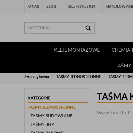
O NAS
BLOG
TEL.: 799 053 014
HANDLOWY@BU
KLEJE MONTAŻOWE
CHEMIA 
TAŚMY
Strona główna
TAŚMY JEDNOSTRONNE
TAŚMY TERM
TAŚMA 
KATEGORIE
TAŚMY JEDNOSTRONNE
Wynik 1 do 11 z 11
TAŚMY BUDOWLANE
TAŚMY BHP