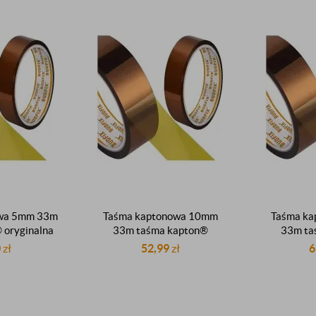
owa 5mm 33m
Taśma kaptonowa 10mm
Taśma k
 oryginalna
33m taśma kapton®
33m ta
nt 260°C
oryginalna taśma dupont
oryginal
0
zł
52,99
zł
6
260°C