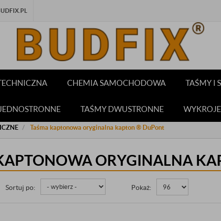
DFIX.PL
TECHNICZNA
CHEMIA SAMOCHODOWA
TAŚMY I
 JEDNOSTRONNE
TAŚMY DWUSTRONNE
WYKROJE
ICZNE
Taśma kaptonowa oryginalna kapton ® DuPont
KAPTONOWA ORYGINALNA KA
Sortuj po:
Pokaż: