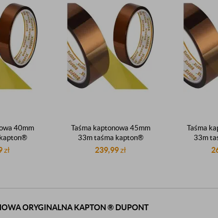
nowa 40mm
Taśma kaptonowa 45mm
Taśma k
 kapton®
33m taśma kapton®
33m ta
śma dupont
oryginalna taśma dupont
oryginal
9
zł
239,99
zł
2
°C
260°C
NOWA ORYGINALNA KAPTON ® DUPONT