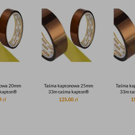
nowa 20mm
Taśma kaptonowa 25mm
Taśma k
 kapton®
33m taśma kapton®
33m ta
śma dupont
oryginalna taśma dupont
oryginal
9
zł
125,00
zł
1
°C
260°C