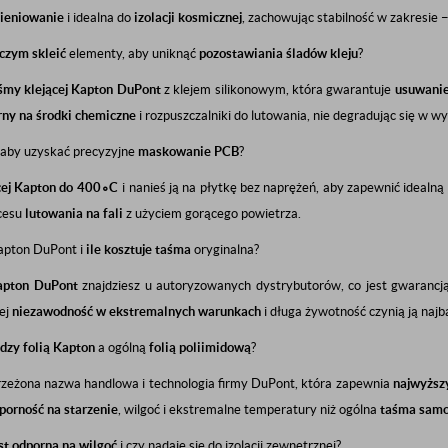
ieniowanie
i idealna do
izolacji kosmicznej
, zachowując stabilność w zakresie
czym skleić
elementy, aby uniknąć
pozostawiania śladów kleju
?
śmy klejącej Kapton DuPont
z klejem silikonowym, która gwarantuje
usuwanie
ny na środki chemiczne
i rozpuszczalniki do lutowania, nie degradując się w w
aby uzyskać precyzyjne
maskowanie PCB
?
ej Kapton do
40
0
∘
C
i nanieś ją na płytkę bez naprężeń, aby zapewnić idealną 
cesu
lutowania na fali
z użyciem gorącego powietrza.
pton DuPont i
ile kosztuje taśma
oryginalna?
apton DuPont
znajdziesz u autoryzowanych dystrybutorów, co jest gwaranc
jej
niezawodność w ekstremalnych warunkach
i długa żywotność czynią ją najb
ędzy
folią Kapton
a ogólną
folią poliimidową
?
rzeżona nazwa handlowa i technologia firmy DuPont, która zapewnia
najwyższ
porność na starzenie
, wilgoć i ekstremalne temperatury niż ogólna
taśma samo
st odporna na
wilgoć
i czy nadaje się do izolacji zewnętrznej?