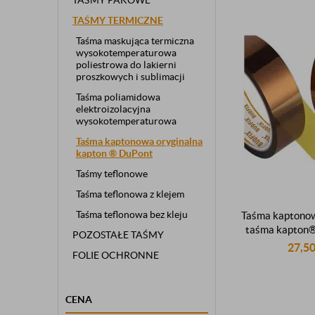
TAŚMY PAKOWE
TAŚMY TERMICZNE
Taśma maskująca termiczna
wysokotemperaturowa
poliestrowa do lakierni
proszkowych i sublimacji
Taśma poliamidowa
elektroizolacyjna
wysokotemperaturowa
Taśma kaptonowa oryginalna
kapton ® DuPont
Taśmy teflonowe
Taśma teflonowa z klejem
Taśma teflonowa bez kleju
Taśma kapton
taśma kapton®
POZOSTAŁE TAŚMY
taśma dupo
27,5
FOLIE OCHRONNE
CENA