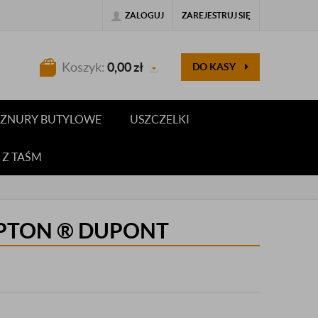
ZALOGUJ
ZAREJESTRUJ SIĘ
Koszyk:
0,00
zł
DO KASY
 SZNURY BUTYLOWE
USZCZELKI
 Z TAŚM
PTON ® DUPONT