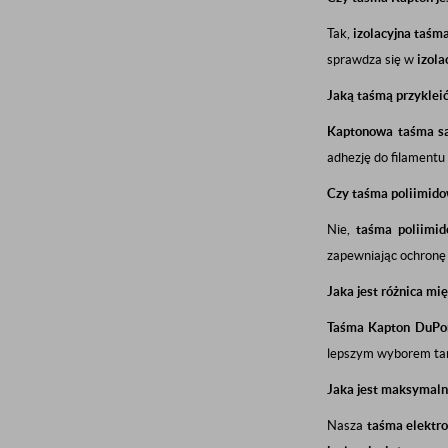
Tak,
izolacyjna taśm
sprawdza się w
izolac
Jaką taśmą przyklei
Kaptonowa taśma s
adhezję do filamentu
Czy taśma poliimido
Nie,
taśma poliimi
zapewniając ochronę 
Jaka jest różnica mi
Taśma Kapton DuPo
lepszym wyborem ta
Jaka jest maksymaln
Nasza
taśma elektro