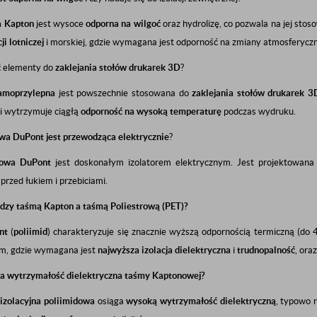
a Kapton
jest wysoce
odporna na wilgoć
oraz hydrolizę, co pozwala na jej sto
ji lotniczej
i morskiej, gdzie wymagana jest odporność na zmiany atmosferyczn
ć
elementy do
zaklejania stołów drukarek 3D
?
amoprzylepna
jest powszechnie stosowana do
zaklejania stołów drukarek 3
 i wytrzymuje ciągłą
odporność na wysoką temperaturę
podczas wydruku.
wa DuPont jest
przewodząca elektrycznie
?
dowa DuPont
jest doskonałym izolatorem elektrycznym. Jest projektowan
przed łukiem i przebiciami.
ędzy taśmą Kapton a taśmą Poliestrową (PET)?
nt
(
poliimid
) charakteryzuje się znacznie wyższą odpornością termiczną (do
m, gdzie wymagana jest
najwyższa izolacja dielektryczna
i
trudnopalność
, ora
a wytrzymałość dielektryczna taśmy Kaptonowej?
izolacyjna poliimidowa
osiąga
wysoką wytrzymałość dielektryczną
, typowo 