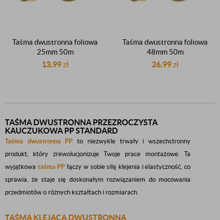
Taśma dwustronna foliowa
Taśma dwustronna foliowa
25mm 50m
48mm 50m
polipropylenowa PP
polipropylenowa PP
13,99
zł
26,99
zł
dwustronnie klejąca
dwustronnie klejąca
kauczukowa
kauczukowa
TAŚMA DWUSTRONNA PRZEZROCZYSTA
KAUCZUKOWA PP STANDARD
Taśma dwustronna PP
to niezwykle trwały i wszechstronny
produkt, który zrewolucjonizuje Twoje prace montażowe. Ta
wyjątkowa
taśma PP
łączy w sobie siłę klejenia i elastyczność, co
sprawia, że staje się doskonałym rozwiązaniem do mocowania
przedmiotów o różnych kształtach i rozmiarach.
TAŚMA KLEJĄCA DWUSTRONNA