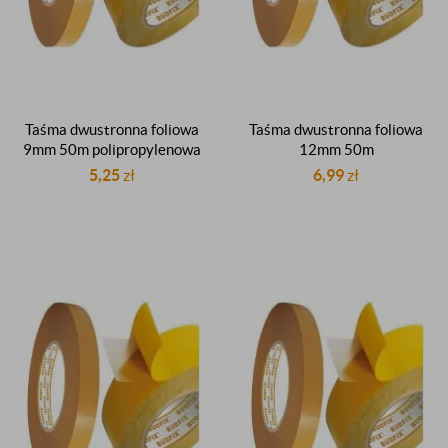
Taśma dwustronna foliowa
Taśma dwustronna foliowa
9mm 50m polipropylenowa
12mm 50m
PP dwustronnie klejąca
polipropylenowa PP
5,25
zł
6,99
zł
kauczukowa
dwustronnie klejąca
kauczukowa