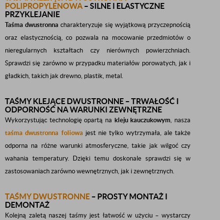
POLIPROPYLENOWA
– SILNE I ELASTYCZNE
PRZYKLEJANIE
Taśma dwustronna
charakteryzuje się wyjątkową przyczepnością
oraz elastycznością, co pozwala na mocowanie przedmiotów o
nieregularnych kształtach czy nierównych powierzchniach.
Sprawdzi się zarówno w przypadku materiałów porowatych, jak i
gładkich, takich jak drewno, plastik, metal.
TAŚMY KLEJĄCE DWUSTRONNE – TRWAŁOŚĆ I
ODPORNOŚĆ NA WARUNKI ZEWNĘTRZNE
Wykorzystując technologię opartą na
kleju kauczukowym
, nasza
taśma dwustronna foliowa
jest nie tylko wytrzymała, ale także
odporna na różne warunki atmosferyczne, takie jak wilgoć czy
wahania temperatury. Dzięki temu doskonale sprawdzi się w
zastosowaniach zarówno wewnętrznych, jak i zewnętrznych.
TAŚMY DWUSTRONNE
– PROSTY MONTAŻ I
DEMONTAŻ
Kolejną zaletą naszej taśmy jest łatwość w użyciu – wystarczy