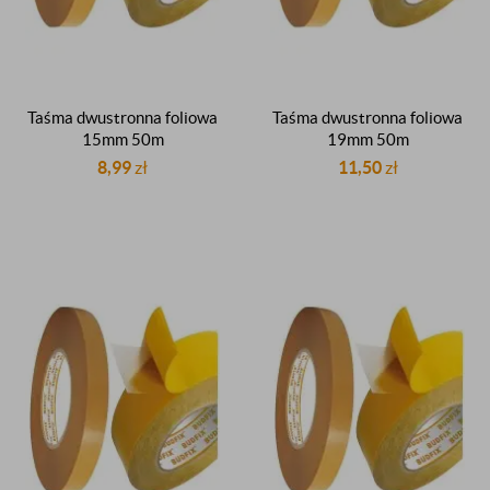
Taśma dwustronna foliowa
Taśma dwustronna foliowa
15mm 50m
19mm 50m
polipropylenowa PP
polipropylenowa PP
8,99
zł
11,50
zł
dwustronnie klejąca
dwustronnie klejąca
kauczukowa
kauczukowa