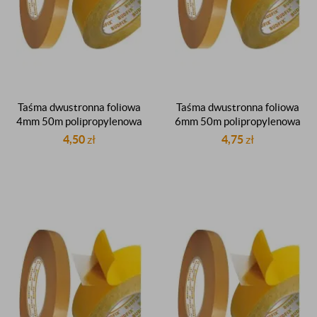
Taśma dwustronna foliowa
Taśma dwustronna foliowa
4mm 50m polipropylenowa
6mm 50m polipropylenowa
PP dwustronnie klejąca
PP dwustronnie klejąca
4,50
zł
4,75
zł
kauczukowa
kauczukowa