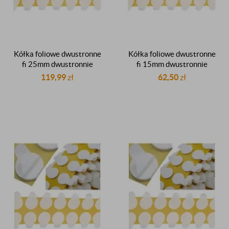
Kółka foliowe dwustronne
Kółka foliowe dwustronne
fi 25mm dwustronnie
fi 15mm dwustronnie
klejące samoprzylepne z
klejące samoprzylepne z
119,99
zł
62,50
zł
listkiem stickery kółeczka
listkiem stickery kółeczka
do insertowania rolka
do insertowania rolka
2000 sztuk
2000 sztuk