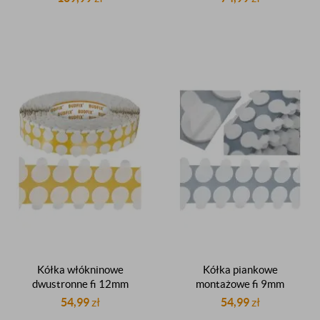
listkiem stickery kółeczka
listkiem stickery kółeczka
do insertowania rolka
do insertowania rolka
2000 sztuk
2000 sztuk
Kółka włókninowe
Kółka piankowe
dwustronne fi 12mm
montażowe fi 9mm
dwustronnie klejące
dwustronnie klejące z
54,99
zł
54,99
zł
samoprzylepne z listkiem
listkiem do insertowania