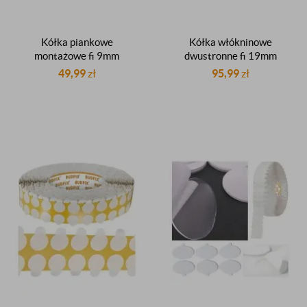
Kółka piankowe
Kółka włókninowe
montażowe fi 9mm
dwustronne fi 19mm
samoprzylepne
dwustronnie klejące
49,99
zł
95,99
zł
dwustronnie klejące z
samoprzylepne z listkiem
listkiem do insertowania
stickery kółeczka do
rolka 2000 sztuk
insertowania rolka 2000
producent
sztuk