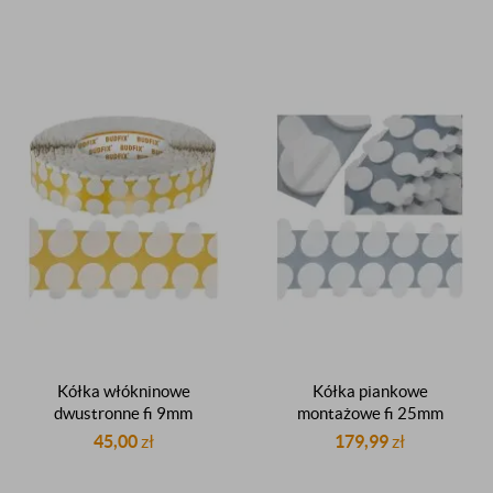
stickery kółeczka do
rolka 2000 sztuk
insertowania rolka 2000
producent
sztuk
Kółka włókninowe
Kółka piankowe
dwustronne fi 9mm
montażowe fi 25mm
dwustronnie klejące
dwustronnie klejące z
45,00
zł
179,99
zł
samoprzylepne z listkiem
listkiem do insertowania
stickery kółeczka do
rolka 2000 sztuk