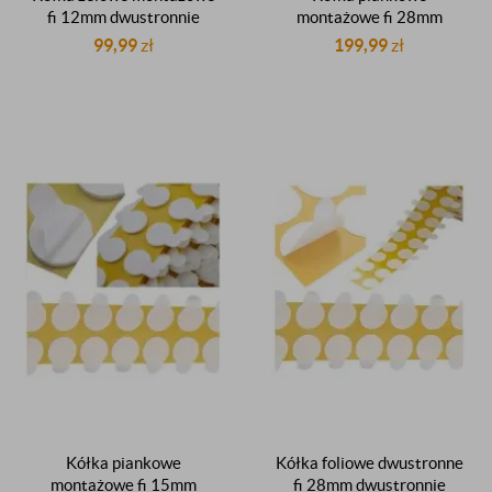
fi 12mm dwustronnie
montażowe fi 28mm
klejące z listkiem
samoprzylepne
99,99
zł
199,99
zł
przezroczyste gr.0,5mm
dwustronnie klejące z
1000 sztuk
listkiem do insertowania
rolka 2000 sztuk
producent
Kółka piankowe
Kółka foliowe dwustronne
montażowe fi 15mm
fi 28mm dwustronnie