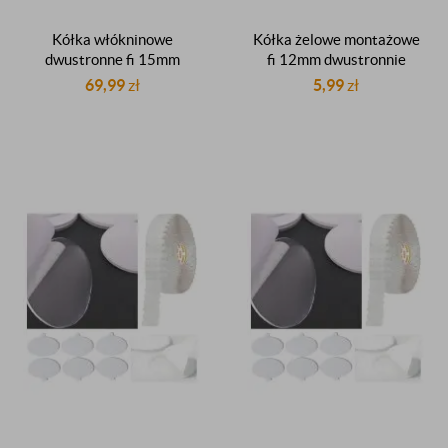
Kółka włókninowe
Kółka żelowe montażowe
dwustronne fi 15mm
fi 12mm dwustronnie
dwustronnie klejące
klejące z listkiem
69,99
zł
5,99
zł
samoprzylepne z listkiem
przezroczyste gr.0,5mm 20
stickery kółeczka do
sztuk
insertowania rolka 2000
sztuk