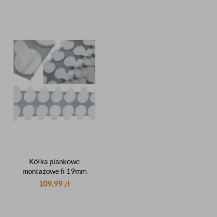
insertowania rolka 2000
producent
sztuk
Kółka piankowe
montażowe fi 19mm
dwustronnie klejące z
109,99
zł
listkiem do insertowania
rolka 2000 sztuk
producent