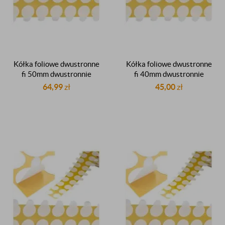
Kółka foliowe dwustronne
Kółka foliowe dwustronne
fi 50mm dwustronnie
fi 40mm dwustronnie
klejące samoprzylepne z
klejące samoprzylepne z
64,99
zł
45,00
zł
listkiem stickery kółeczka
listkiem stickery kółeczka
do insertowania rolka 500
do insertowania rolka 500
sztuk
sztuk