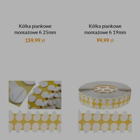
Kółka piankowe
Kółka piankowe
montażowe fi 25mm
montażowe fi 19mm
samoprzylepne
samoprzylepne
159,99
zł
99,99
zł
dwustronnie klejące z
dwustronnie klejące z
listkiem do insertowania
listkiem do insertowania
rolka 2000 sztuk
rolka 2000 sztuk
producent
producent