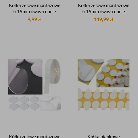
Kółka żelowe montażowe
Kółka żelowe montażowe
fi 19mm dwustronnie
fi 19mm dwustronnie
klejące z listkiem
klejące z listkiem
9,99
zł
149,99
zł
przezroczyste gr.0,5mm 20
przezroczyste gr.0,5mm
sztuk
1000 sztuk
Kółka żelowe montażowe
Kółka piankowe