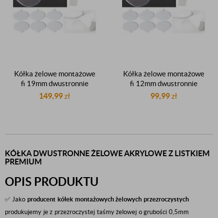
Kółka żelowe montażowe
Kółka żelowe montażowe
fi 19mm dwustronnie
fi 12mm dwustronnie
klejące z listkiem
klejące z listkiem
149,99
zł
99,99
zł
przezroczyste gr.0,5mm
przezroczyste gr.0,5mm
1000 sztuk
1000 sztuk
KÓŁKA DWUSTRONNE ŻELOWE AKRYLOWE Z LISTKIEM
PREMIUM
OPIS PRODUKTU
✅ Jako
producent
kółek
montażowych
żelowych przezroczystych
produkujemy je z przezroczystej taśmy żelowej o grubości 0,5mm