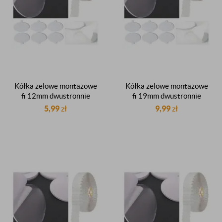
Kółka żelowe montażowe
Kółka żelowe montażowe
fi 12mm dwustronnie
fi 19mm dwustronnie
klejące z listkiem
klejące z listkiem
5,99
zł
9,99
zł
przezroczyste gr.0,5mm 20
przezroczyste gr.0,5mm 20
sztuk
sztuk