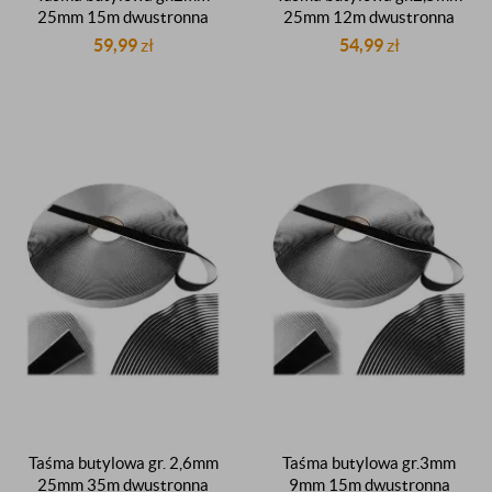
25mm 15m dwustronna
25mm 12m dwustronna
czarna dekarska dachowa
czarna dekarska dachowa
59,99
zł
54,99
zł
uszczelniająca butyl
uszczelniająca butyl
uszczelniacz butylowy
uszczelniacz butylowy
Taśma butylowa gr. 2,6mm
Taśma butylowa gr.3mm
25mm 35m dwustronna
9mm 15m dwustronna