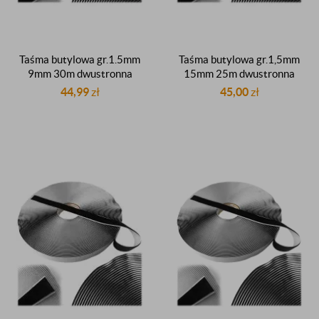
Taśma butylowa gr.1.5mm
Taśma butylowa gr.1,5mm
9mm 30m dwustronna
15mm 25m dwustronna
czarna dekarska butyl
czarna dekarska dachowa
44,99
zł
45,00
zł
uszczelniająca butyl
uszczelniacz butylowy