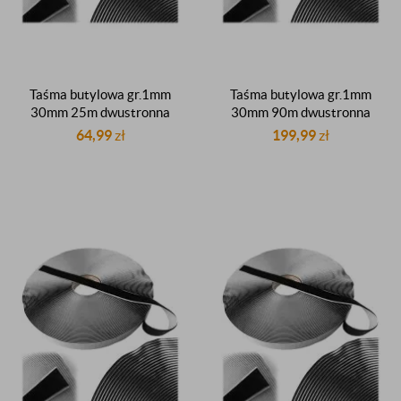
Taśma butylowa gr.1mm
Taśma butylowa gr.1mm
30mm 25m dwustronna
30mm 90m dwustronna
czarna dekarska dachowa
czarna maszynowa
64,99
zł
199,99
zł
uszczelniająca butyl
dekarska butyl
uszczelniacz butylowy