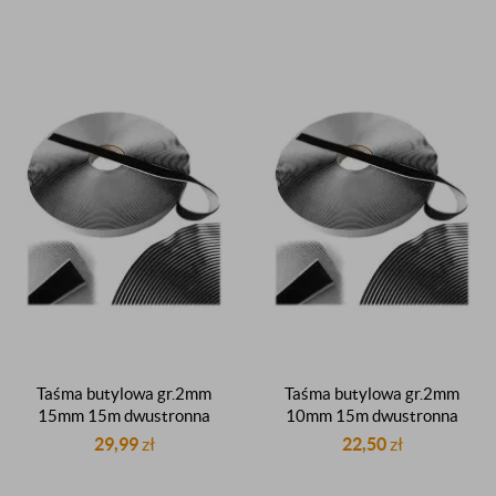
uszczelniacz butylowy
uszczelniacz butylowy
Taśma butylowa gr.2mm
Taśma butylowa gr.2mm
15mm 15m dwustronna
10mm 15m dwustronna
czarna dekarska dachowa
czarna dekarska dachowa
29,99
zł
22,50
zł
uszczelniająca butyl
uszczelniająca butyl
uszczelniacz butylowy
uszczelniacz butylowy