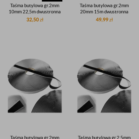
Taśma butylowa gr.2mm
Taśma butylowa gr.2mm
10mm 22,5m dwustronna
20mm 15m dwustronna
czarna dekarska butyl
czarna dekarska dachowa
32,50
zł
49,99
zł
uszczelniająca butyl
uszczelniacz butylowy
Taśma butylowa gr.2mm
Taśma butylowa gr.2,5mm