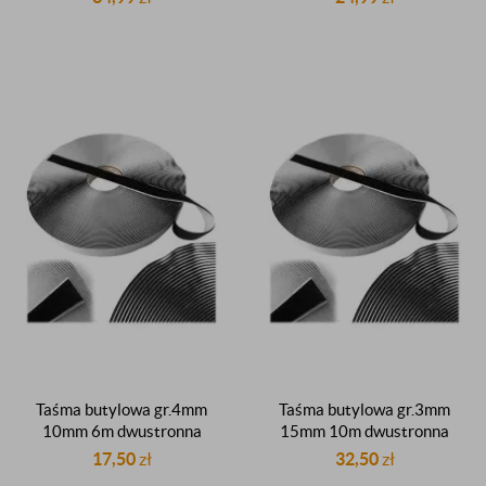
uszczelniająca butyl
uszczelniacz butylowy
Taśma butylowa gr.4mm
Taśma butylowa gr.3mm
10mm 6m dwustronna
15mm 10m dwustronna
czarna dekarska dachowa
czarna dekarska dachowa
17,50
zł
32,50
zł
uszczelniająca butyl
uszczelniająca butyl