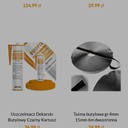
czarna dekarska butyl
czarna dekarska butyl
124,99
zł
29,99
zł
Uszczelniacz Dekarski
Taśma butylowa gr.4mm
Butylowy Czarny Kartusz
15mm 6m dwustronna
300ml Budfix
czarna dekarska dachowa
34,99
zł
24,99
zł