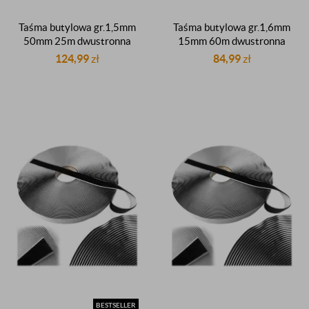
Taśma butylowa gr.1,5mm
Taśma butylowa gr.1,6mm
50mm 25m dwustronna
15mm 60m dwustronna
czarna dekarska dachowa
czarna dekarska butyl
124,99
zł
84,99
zł
uszczelniająca butyl
uszczelniacz butylowy
BESTSELLER