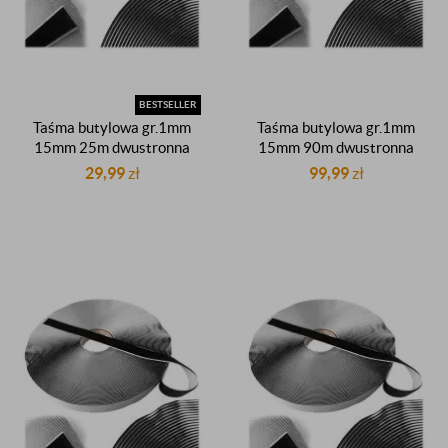
BESTSELLER
Taśma butylowa gr.1mm
Taśma butylowa gr.1mm
15mm 25m dwustronna
15mm 90m dwustronna
czarna dekarska butyl
czarna dekarska butyl
29,99
zł
99,99
zł