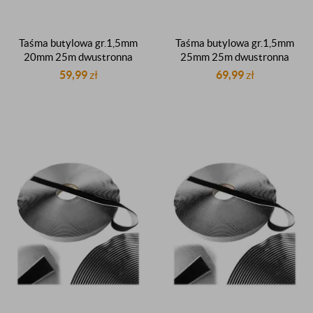
Taśma butylowa gr.1,5mm
Taśma butylowa gr.1,5mm
20mm 25m dwustronna
25mm 25m dwustronna
czarna dekarska dachowa
czarna dekarska dachowa
59,99
zł
69,99
zł
uszczelniająca butyl
uszczelniająca butyl
uszczelniacz butylowy
uszczelniacz butylowy