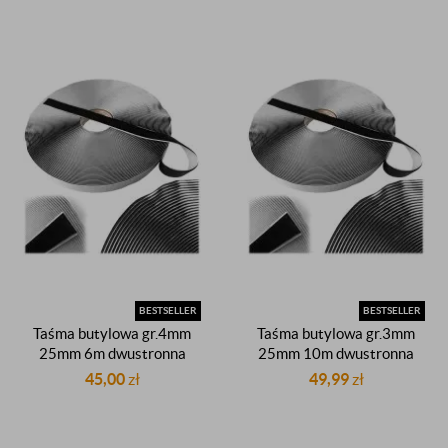
BESTSELLER
BESTSELLER
Taśma butylowa gr.4mm
Taśma butylowa gr.3mm
25mm 6m dwustronna
25mm 10m dwustronna
czarna dekarska butyl
czarna dekarska butyl
45,00
zł
49,99
zł