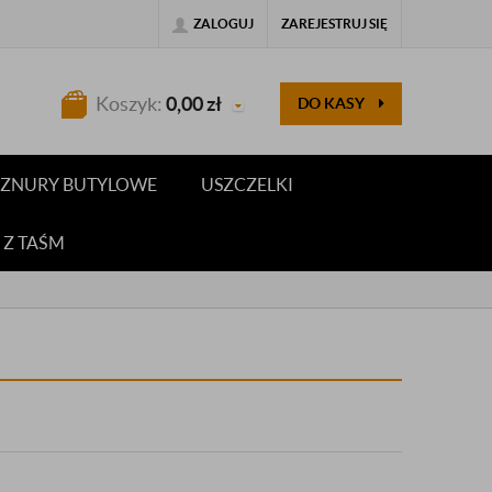
ZALOGUJ
ZAREJESTRUJ SIĘ
Koszyk:
0,00
zł
DO KASY
 SZNURY BUTYLOWE
USZCZELKI
 Z TAŚM