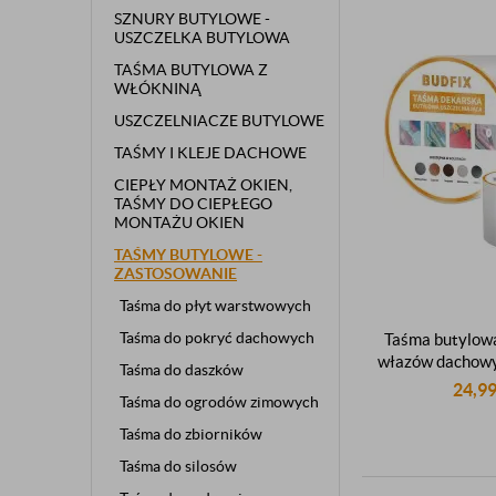
SZNURY BUTYLOWE -
USZCZELKA BUTYLOWA
TAŚMA BUTYLOWA Z
WŁÓKNINĄ
USZCZELNIACZE BUTYLOWE
TAŚMY I KLEJE DACHOWE
CIEPŁY MONTAŻ OKIEN,
TAŚMY DO CIEPŁEGO
MONTAŻU OKIEN
TAŚMY BUTYLOWE -
ZASTOSOWANIE
Taśma do płyt warstwowych
Taśma do pokryć dachowych
Taśma butylowa
włazów dachowy
Taśma do daszków
uszczelniająca
24,9
Taśma do ogrodów zimowych
aluminiowa je
klejąca samo
Taśma do zbiorników
50mm 
Taśma do silosów