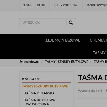
O NAS
BLOG
TEL.: 799 053 014
HANDLOWY@BU
KLEJE MONTAŻOWE
CHEMIA 
TAŚMY
Strona główna
TAŚMY I SZNURY BUTYLOWE
TAŚMY 
TAŚMA 
KATEGORIE
TAŚMY I SZNURY BUTYLOWE
Wynik 1 do 1 z 1
TAŚMA DEKARSKA
TAŚMA BUTYLOWA
DWUSTRONNA