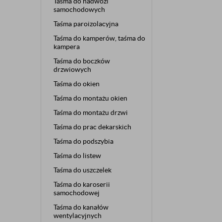
Taśma do nadwozi
samochodowych
Taśma paroizolacyjna
Taśma do kamperów, taśma do
kampera
Taśma do boczków
drzwiowych
Taśma do okien
Taśma do montażu okien
Taśma do montażu drzwi
Taśma do prac dekarskich
Taśma do podszybia
Taśma do listew
Taśma do uszczelek
Taśma do karoserii
samochodowej
Taśma do kanałów
wentylacyjnych