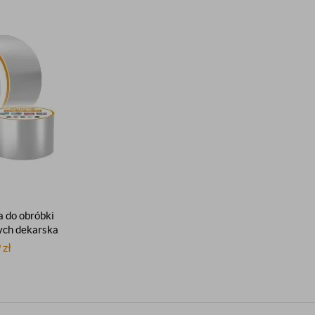
 do obróbki
ch dekarska
 alubutylowa
9
zł
dnostronnie
przylepna
10m