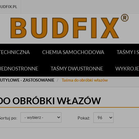
DFIX.PL
TECHNICZNA
CHEMIA SAMOCHODOWA
TAŚMY I
 JEDNOSTRONNE
TAŚMY DWUSTRONNE
WYKROJE
BUTYLOWE - ZASTOSOWANIE
Taśma do obróbki włazów
DO OBRÓBKI WŁAZÓW
Sortuj po:
Pokaż: