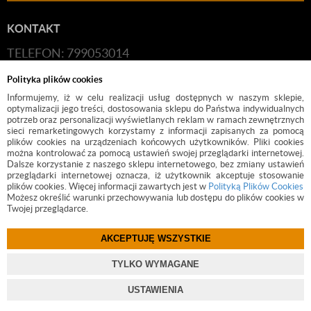
KONTAKT
TELEFON: 799053014
E-MAIL:
HANDLOWY@BUDFIX.PL
Polityka plików cookies
GODZINY PRACY: 8:00-16:00 (PONIEDZIAŁEK-
Informujemy, iż w celu realizacji usług dostępnych w naszym sklepie,
optymalizacji jego treści, dostosowania sklepu do Państwa indywidualnych
PIĄTEK)
potrzeb oraz personalizacji wyświetlanych reklam w ramach zewnętrznych
sieci remarketingowych korzystamy z informacji zapisanych za pomocą
DANE FIRMY: BUDFIX JOANNA JÓŹWICKA, UL.
plików cookies na urządzeniach końcowych użytkowników. Pliki cookies
można kontrolować za pomocą ustawień swojej przeglądarki internetowej.
KOŚCIUSZKI 2, 05-140, SEROCK, NIP: 118-189-85-82
Dalsze korzystanie z naszego sklepu internetowego, bez zmiany ustawień
przeglądarki internetowej oznacza, iż użytkownik akceptuje stosowanie
plików cookies. Więcej informacji zawartych jest w
Polityką Plików Cookies
Możesz określić warunki przechowywania lub dostępu do plików cookies w
Twojej przeglądarce.
AKCEPTUJĘ WSZYSTKIE
©
2017 BUDFIX.PL
TYLKO WYMAGANE
PROJEKT I OPROGRAMOWANIE SKLEPU:
EBEXO
USTAWIENIA