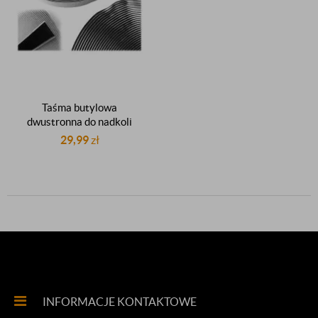
Taśma butylowa
dwustronna do nadkoli
samochodowych
29,99
zł
dwustronnie klejąca
samoprzylepna gr.1mm
15mm 25m
INFORMACJE KONTAKTOWE