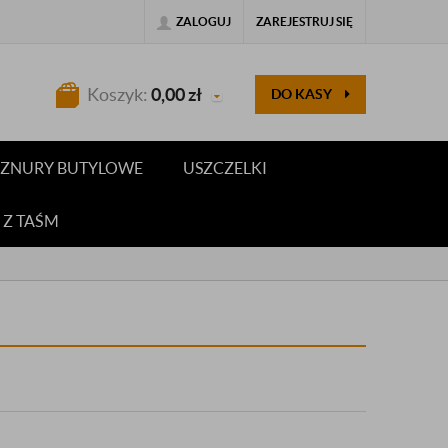
ZALOGUJ
ZAREJESTRUJ SIĘ
Koszyk:
0,00
zł
DO KASY
 SZNURY BUTYLOWE
USZCZELKI
 Z TAŚM