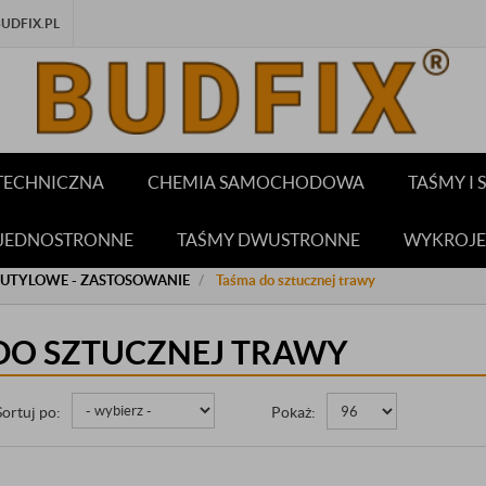
DFIX.PL
TECHNICZNA
CHEMIA SAMOCHODOWA
TAŚMY I
 JEDNOSTRONNE
TAŚMY DWUSTRONNE
WYKROJE
BUTYLOWE - ZASTOSOWANIE
Taśma do sztucznej trawy
DO SZTUCZNEJ TRAWY
Sortuj po:
Pokaż: