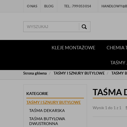
O NAS
BLOG
TEL.: 799 053 014
HANDLOWY@BU
KLEJE MONTAŻOWE
CHEMIA 
TAŚMY
Strona główna
TAŚMY I SZNURY BUTYLOWE
TAŚMY 
TAŚMA 
KATEGORIE
TAŚMY I SZNURY BUTYLOWE
Wynik 1 do 1 z 1
TAŚMA DEKARSKA
TAŚMA BUTYLOWA
DWUSTRONNA