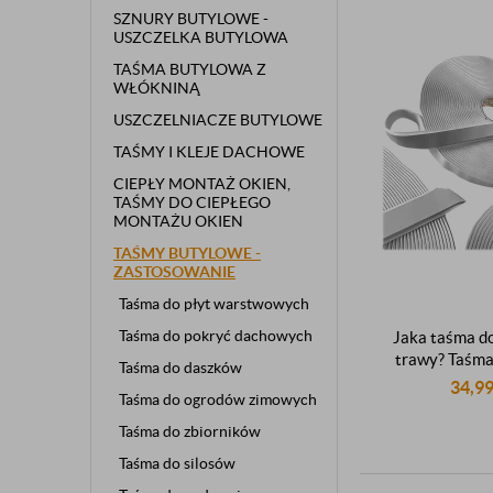
SZNURY BUTYLOWE -
USZCZELKA BUTYLOWA
TAŚMA BUTYLOWA Z
WŁÓKNINĄ
USZCZELNIACZE BUTYLOWE
TAŚMY I KLEJE DACHOWE
CIEPŁY MONTAŻ OKIEN,
TAŚMY DO CIEPŁEGO
MONTAŻU OKIEN
TAŚMY BUTYLOWE -
ZASTOSOWANIE
Taśma do płyt warstwowych
Taśma do pokryć dachowych
Jaka taśma do
trawy? Taśma
Taśma do daszków
dwustronna do
34,9
Taśma do ogrodów zimowych
trawy dwustron
samoprzylepna 
Taśma do zbiorników
15mm 
Taśma do silosów