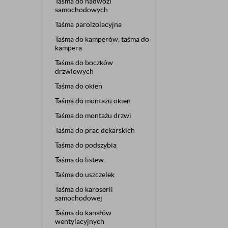
Taśma do nadwozi
samochodowych
Taśma paroizolacyjna
Taśma do kamperów, taśma do
kampera
Taśma do boczków
drzwiowych
Taśma do okien
Taśma do montażu okien
Taśma do montażu drzwi
Taśma do prac dekarskich
Taśma do podszybia
Taśma do listew
Taśma do uszczelek
Taśma do karoserii
samochodowej
Taśma do kanałów
wentylacyjnych