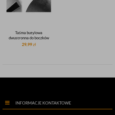
Taśma butylowa
dwustronna do boczków
drzwiowych boczków drzwi
29,99
zł
samochodowych
dwustronnie klejąca
samoprzylepna gr.1mm
15mm 25m
INFORMACJE KONTAKTOWE