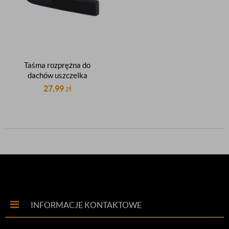
Taśma rozprężna do
dachów uszczelka
samorozprężna
27,99
zł
impregnowana 15mm
30mm 5,6m
INFORMACJE KONTAKTOWE