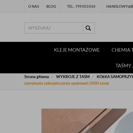
O NAS
BLOG
TEL.: 799 053 014
HANDLOWY@BU
KLEJE MONTAŻOWE
CHEMIA 
TAŚMY
Strona główna
WYKROJE Z TAŚM
KÓŁKA SAMOPRZY
zamykania zabezpieczania opakowań 2000 sztuk