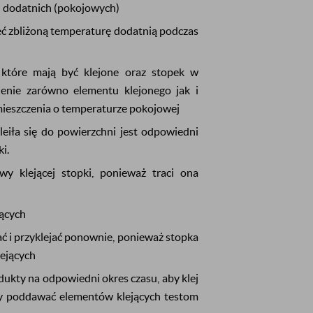
 dodatnich (pokojowych)
eć zbliżoną temperaturę dodatnią podczas
które mają być klejone oraz stopek w
sienie zarówno elementu klejonego jak i
mieszczenia o temperaturze pokojowej
eiła się do powierzchni jest odpowiedni
i.
y klejącej stopki, ponieważ traci ona
jących
ać i przyklejać ponownie, ponieważ stopka
lejących
dukty na odpowiedni okres czasu, aby klej
ży poddawać elementów klejących testom