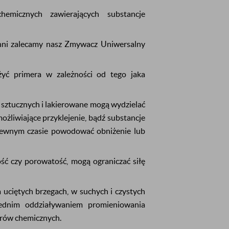
emicznych zawierających substancje
chni zalecamy nasz Zmywacz Uniwersalny
yć primera w zależności od tego jaka
 sztucznych i lakierowane mogą wydzielać
ożliwiające przyklejenie, bądź substancje
pewnym czasie powodować obniżenie lub
ść czy porowatość, mogą ograniczać siłę
uciętych brzegach, w suchych i czystych
rednim oddziaływaniem promieniowania
parów chemicznych.