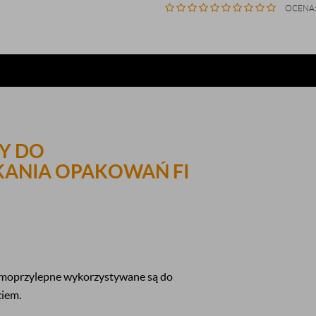
OCENA
TY DO
KANIA OPAKOWAŃ FI
moprzylepne wykorzystywane są do
ciem.