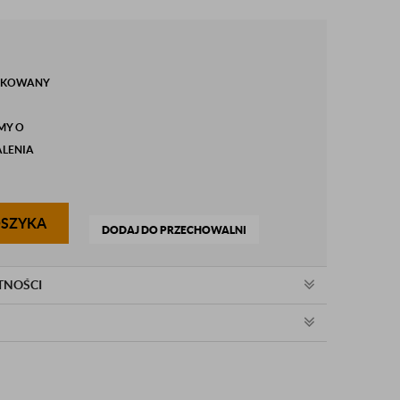
DUKOWANY
MY O
ALENIA
OSZYKA
DODAJ DO PRZECHOWALNI
TNOŚCI