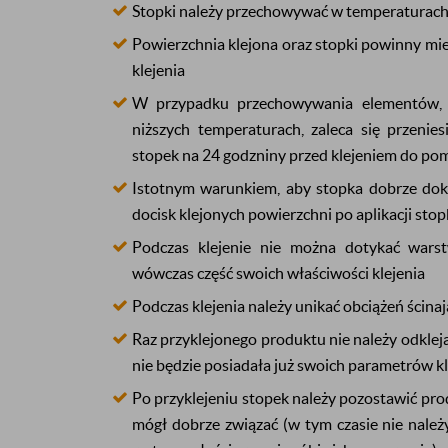
Stopki należy przechowywać w temperaturach
Powierzchnia klejona oraz stopki powinny mi
klejenia
W przypadku przechowywania elementów, 
niższych temperaturach, zaleca się przenie
stopek na 24 godzniny przed klejeniem do po
Istotnym warunkiem, aby stopka dobrze dokl
docisk klejonych powierzchni po aplikacji stopk
Podczas klejenie nie można dotykać warstw
wówczas część swoich właściwości klejenia
Podczas klejenia należy unikać obciążeń ścina
Raz przyklejonego produktu nie należy odklej
nie będzie posiadała już swoich parametrów k
Po przyklejeniu stopek należy pozostawić pro
mógł dobrze związać (w tym czasie nie nale