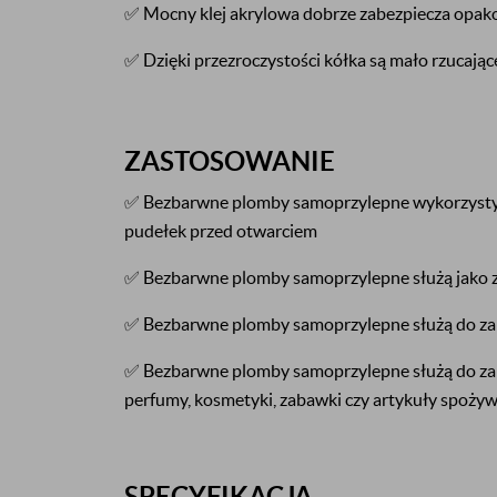
✅ Mocny klej akrylowa dobrze zabezpiecza opak
✅ Dzięki przezroczystości kółka są mało rzucają
ZASTOSOWANIE
✅ Bezbarwne plomby samoprzylepne wykorzystyw
pudełek przed otwarciem
✅ Bezbarwne plomby samoprzylepne służą jako 
✅ Bezbarwne plomby samoprzylepne służą do za
✅ Bezbarwne plomby samoprzylepne służą do zab
perfumy, kosmetyki, zabawki czy artykuły spoży
SPECYFIKACJA