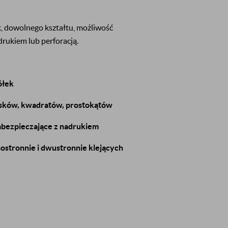
, dowolnego kształtu, możliwość
rukiem lub perforacją.
ółek
ków, kwadratów, prostokątów
ezpieczające z nadrukiem
stronnie i dwustronnie klejących