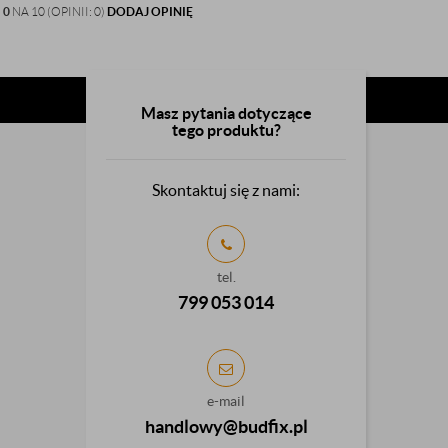
:
0
NA 10 (OPINII: 0)
DODAJ OPINIĘ
Masz pytania dotyczące
tego produktu?
Skontaktuj się z nami:
tel.
799 053 014
e-mail
handlowy@budfix.pl