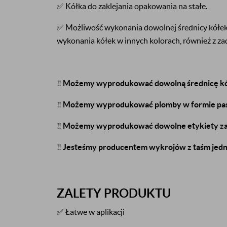
✅ Kółka do zaklejania opakowania na stałe.
✅ Możliwość wykonania dowolnej średnicy kółek
wykonania kółek w innych kolorach, również z zad
‼️
Możemy wyprodukować dowolną średnicę k
‼️
Możemy wyprodukować plomby w formie pas
‼️
Możemy wyprodukować dowolne etykiety zab
‼️
Jesteśmy producentem wykrojów z taśm jedno
ZALETY PRODUKTU
✅ Łatwe w aplikacji