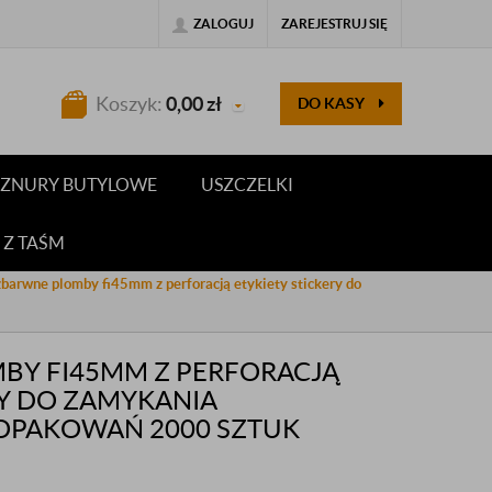
ZALOGUJ
ZAREJESTRUJ SIĘ
Koszyk:
0,00
zł
DO KASY
 SZNURY BUTYLOWE
USZCZELKI
 Z TAŚM
barwne plomby fi45mm z perforacją etykiety stickery do
BY FI45MM Z PERFORACJĄ
RY DO ZAMYKANIA
 OPAKOWAŃ 2000 SZTUK