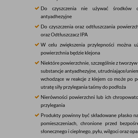
Do czyszczenia nie używać środków ch
antyadhezyjne
Do czyszczenia oraz odtłuszczania powierz
oraz Odtłuszczacz IPA
W celu zwiększenia przylepności można uż
powierzchnia będzie klejona
Niektóre powierzchnie, szczególnie z tworzyw
substancje antyadhezyjne, utrudniające/uniem
wchodzące w reakcje z klejem co może po 
utratę siły przylegania taśmy do podłoża
Nierówności powierzchni lub ich chropowato
przylegania
Produkty powinny być składowane płasko na 
pomieszczeniach, chronione przed bezpoś
słonecznego i cieplnego, pyłu, wilgoci oraz o