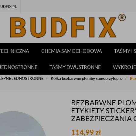
DFIX.PL
TECHNICZNA
CHEMIA SAMOCHODOWA
TAŚMY I
 JEDNOSTRONNE
TAŚMY DWUSTRONNE
WYKROJE
LEPNE JEDNOSTRONNE
Kółka bezbarwne plomby samoprzylepne
Bez
BEZBARWNE PLOM
ETYKIETY STICKE
ZABEZPIECZANIA
114,99
zł