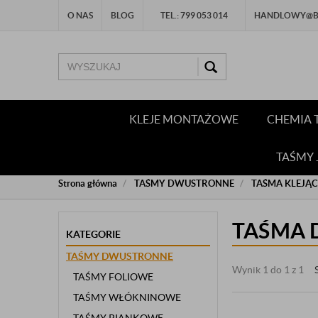
O NAS
BLOG
TEL.: 799 053 014
HANDLOWY@BU
KLEJE MONTAŻOWE
CHEMIA 
TAŚMY
Strona główna
TAŚMY DWUSTRONNE
TAŚMA KLEJĄ
TAŚMA 
KATEGORIE
TAŚMY DWUSTRONNE
Wynik 1 do 1 z 1
TAŚMY FOLIOWE
TAŚMY WŁÓKNINOWE