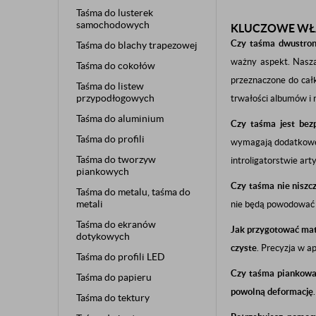
Taśma do lusterek
samochodowych
KLUCZOWE WŁA
Czy taśma dwustron
Taśma do blachy trapezowej
ważny aspekt. Nas
Taśma do cokołów
przeznaczone do całk
Taśma do listew
przypodłogowych
trwałości albumów i 
Taśma do aluminium
Czy taśma jest bezp
Taśma do profili
wymagają dodatkoweg
Taśma do tworzyw
introligatorstwie ar
piankowych
Czy taśma nie niszcz
Taśma do metalu, taśma do
metali
nie będą powodowa
Taśma do ekranów
Jak przygotować mat
dotykowych
czyste
. Precyzja w a
Taśma do profili LED
Czy taśma piankowa j
Taśma do papieru
powolną deformację
Taśma do tektury