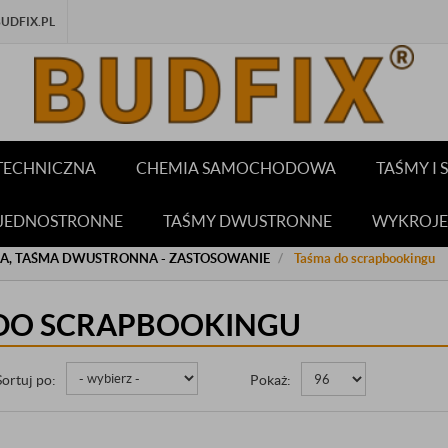
DFIX.PL
TECHNICZNA
CHEMIA SAMOCHODOWA
TAŚMY I
 JEDNOSTRONNE
TAŚMY DWUSTRONNE
WYKROJE
CA, TAŚMA DWUSTRONNA - ZASTOSOWANIE
Taśma do scrapbookingu
DO SCRAPBOOKINGU
Sortuj po:
Pokaż: