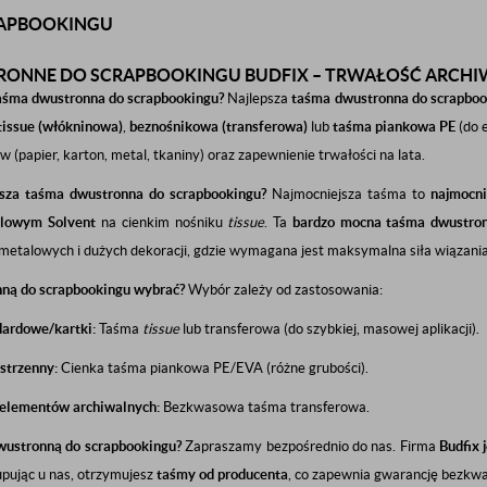
RAPBOOKINGU
ONNE DO SCRAPBOOKINGU BUDFIX – TRWAŁOŚĆ ARCHIWA
 taśma dwustronna do scrapbookingu?
Najlepsza
taśma dwustronna do scrapboo
tissue (włókninowa)
,
beznośnikowa (transferowa)
lub
taśma piankowa PE
(do 
 (papier, karton, metal, tkaniny) oraz zapewnienie trwałości na lata.
jsza taśma dwustronna do scrapbookingu?
Najmocniejsza taśma to
najmocni
ylowym Solvent
na cienkim nośniku
tissue
. Ta
bardzo mocna taśma dwustro
etalowych i dużych dekoracji, gdzie wymagana jest maksymalna siła wiązania
ną do scrapbookingu wybrać?
Wybór zależy od zastosowania:
dardowe/kartki:
Taśma
tissue
lub transferowa (do szybkiej, masowej aplikacji).
strzenny:
Cienka taśma piankowa PE/EVA (różne grubości).
/elementów archiwalnych:
Bezkwasowa taśma transferowa.
wustronną do scrapbookingu?
Zapraszamy bezpośrednio do nas. Firma
Budfix 
upując u nas, otrzymujesz
taśmy od producenta
, co zapewnia gwarancję bezkwa