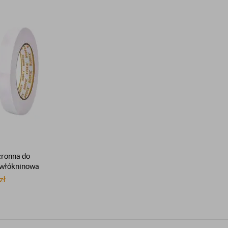
ronna do
 włókninowa
oprzylepna
zł
lejąca 6mm
m