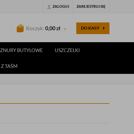
ZALOGUJ
ZAREJESTRUJ SIĘ
Koszyk:
0,00
zł
DO KASY
 SZNURY BUTYLOWE
USZCZELKI
 Z TAŚM