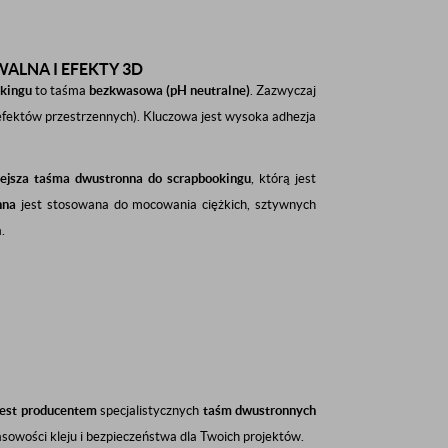
LNA I EFEKTY 3D
kingu
to taśma
bezkwasowa (pH neutralne)
. Zazwyczaj
efektów przestrzennych). Kluczowa jest wysoka adhezja
ejsza taśma dwustronna do scrapbookingu
, którą jest
nna
jest stosowana do mocowania ciężkich, sztywnych
.
jest producentem
specjalistycznych
taśm dwustronnych
sowości kleju i bezpieczeństwa dla Twoich projektów.