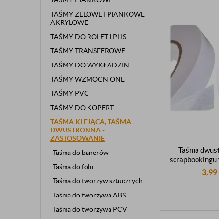
TAŚMY PIANKOWE
TAŚMY ŻELOWE I PIANKOWE
AKRYLOWE
TAŚMY DO ROLET I PLIS
TAŚMY TRANSFEROWE
TAŚMY DO WYKŁADZIN
TAŚMY WZMOCNIONE
TAŚMY PVC
TAŚMY DO KOPERT
TAŚMA KLEJĄCA, TAŚMA
DWUSTRONNA -
ZASTOSOWANIE
Taśma dwust
Taśma do banerów
scrapbookingu
Taśma do folii
akrylowa sam
3,99
dwustronnie k
Taśma do tworzyw sztucznych
50
Taśma do tworzywa ABS
Taśma do tworzywa PCV