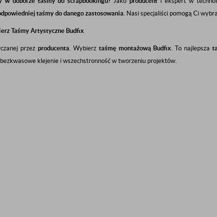
y w doborze taśmy do scrapbookingu?
Jako
producent
i ekspert w technolo
 odpowiedniej taśmy do danego zastosowania
. Nasi specjaliści pomogą Ci wybr
erz Taśmy Artystyczne Budfix
rczanej przez
producenta
. Wybierz
taśmę montażową Budfix
. To najlepsza
t
 bezkwasowe klejenie i wszechstronność w tworzeniu projektów.