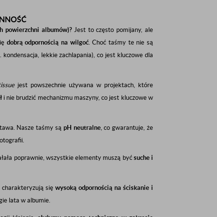
ONNOŚĆ
ch powierzchni albumów)?
Jest to często pomijany, ale
się
dobrą odpornością na wilgoć
. Choć taśmy te nie są
kondensacja, lekkie zachlapania), co jest kluczowe dla
tissue
jest powszechnie używana w projektach, które
ł
i nie brudzić mechanizmu maszyny, co jest kluczowe w
tawa. Nasze taśmy są
pH neutralne
, co gwarantuje, że
tografii.
ałała poprawnie, wszystkie elementy muszą być
suche i
charakteryzują się
wysoką odpornością na ściskanie i
gie lata w albumie.