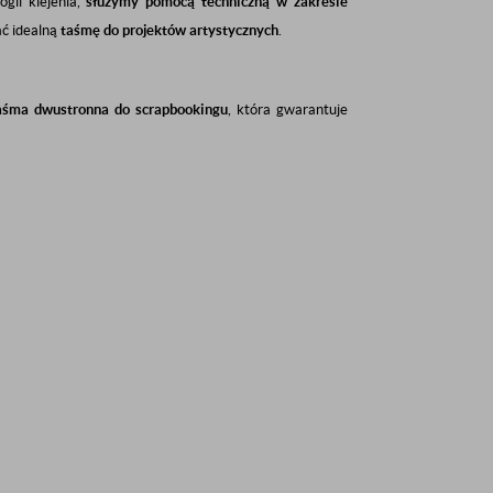
gii klejenia,
służymy pomocą techniczną w zakresie
ać idealną
taśmę do projektów artystycznych
.
aśma dwustronna do scrapbookingu
, która gwarantuje