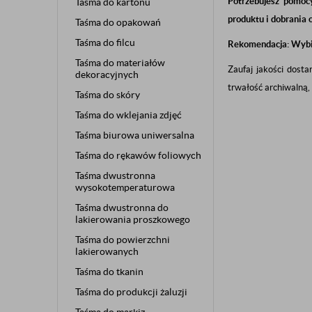
Potrzebujesz pomoc
Taśma do kartonu
produktu i dobrania
Taśma do opakowań
Taśma do filcu
Rekomendacja: Wybi
Taśma do materiałów
Zaufaj jakości dosta
dekoracyjnych
trwałość archiwalną,
Taśma do skóry
Taśma do wklejania zdjęć
Taśma biurowa uniwersalna
Taśma do rękawów foliowych
Taśma dwustronna
wysokotemperaturowa
Taśma dwustronna do
lakierowania proszkowego
Taśma do powierzchni
lakierowanych
Taśma do tkanin
Taśma do produkcji żaluzji