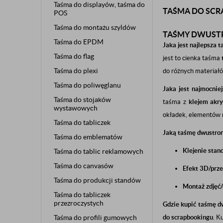
Taśma do displayów, taśma do
TAŚMA DO SC
POS
Taśma do montażu szyldów
TAŚMY DWUSTR
Taśma do EPDM
Jaka jest najlepsza
Taśma do flag
jest to cienka taśma
Taśma do plexi
do różnych materiałów
Taśma do poliwęglanu
Jaka jest najmocnie
Taśma do stojaków
taśma z
klejem akr
wystawowych
okładek, elementów m
Taśma do tabliczek
Jaką taśmę dwustron
Taśma do emblematów
Klejenie stan
Taśma do tablic reklamowych
Taśma do canvasów
Efekt 3D/prze
Taśma do produkcji standów
Montaż zdjęć
Taśma do tabliczek
przezroczystych
Gdzie kupić taśmę d
Taśma do profili gumowych
do scrapbookingu
. K