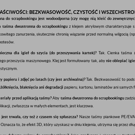
ŚCIWOŚCI: BEZKWASOWOŚĆ, CZYSTOŚĆ I WSZECHSTR
na do scrapbookingu jest wodoodporna (czy mogę nią kleić do zewnętrzny
za
taśma dwustronna do scrapbookingu
z klejem akrylowym charakteryzuje 
owitego zanurzenia, skutecznie chronią wiązanie przed normalną wilgocią (np. 
notesów.
ieczna dla igieł do szycia (do przeszywania kartek)?
Tak. Cienka taśma
o przeszycia maszynowego. Klej jest formułowany tak, aby
nie oblepiać igie
tystycznym.
y papieru i zdjęć po latach (czy jest archiwalna)?
Tak. Bezkwasowość to pods
ć
żółknięcia, blaknięcia ani degradacji
papieru, kartonu, laminatów ani samych fo
eriały przed aplikacją taśmy?
Aby
taśma dwustronna do scrapbookingu
zadzi
plikacji, zwłaszcza w małych elementach, jest kluczowa.
est trwała, czy też z czasem się spłaszcza?
Nasze taśmy piankowe PE/EVA 
. Oznacza to, że efekt 3D, który uzyskasz w dniu klejenia, utrzyma się przez dłu