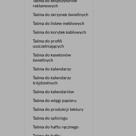
Taśma do ekspozytorów
reklamowych
Taśma do skrzynek świetlnych
Taśma do listew meblowych
Taśma do korytek kablowych
Taśma do profili
uszczelniających
Taśma do kasetonów
świetlnych
Taśma do kalendarzy
Taśma do kalendarzy
trójdzielnych
Taśma do kalendariów
Taśma do wtęgi papieru
Taśma do produkcji tektury
Taśma do splicingu
Taśma do haftu ręcznego
Taśma do haftu