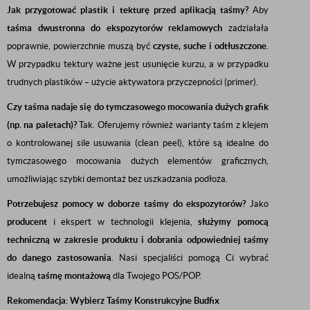
Jak przygotować plastik i tekturę przed aplikacją taśmy?
Aby
taśma dwustronna do ekspozytorów reklamowych
zadziałała
poprawnie, powierzchnie muszą być
czyste, suche i odtłuszczone
.
W przypadku tektury ważne jest usunięcie kurzu, a w przypadku
trudnych plastików – użycie aktywatora przyczepności (primer).
Czy taśma nadaje się do tymczasowego mocowania dużych grafik
(np. na paletach)?
Tak. Oferujemy również warianty taśm z klejem
o kontrolowanej sile usuwania (clean peel), które są idealne do
tymczasowego mocowania dużych elementów graficznych,
umożliwiając szybki demontaż bez uszkadzania podłoża.
Potrzebujesz pomocy w doborze taśmy do ekspozytorów?
Jako
producent
i ekspert w technologii klejenia,
służymy pomocą
techniczną w zakresie produktu i dobrania odpowiedniej taśmy
do danego zastosowania
. Nasi specjaliści pomogą Ci wybrać
idealną
taśmę montażową
dla Twojego POS/POP.
Rekomendacja: Wybierz Taśmy Konstrukcyjne Budfix