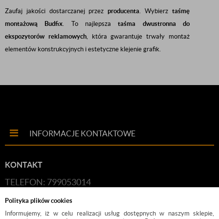
Zaufaj jakości dostarczanej przez
producenta
. Wybierz
taśmę
montażową Budfix
. To najlepsza
taśma dwustronna do
ekspozytorów reklamowych
, która gwarantuje trwały montaż
elementów konstrukcyjnych i estetyczne klejenie grafik.
INFORMACJE KONTAKTOWE
KONTAKT
TELEFON: 799053014
E-MAIL:
HANDLOWY@BUDFIX.PL
Polityka plików cookies
GODZINY PRACY: 8:00-16:00 (PONIEDZIAŁEK-
Informujemy, iż w celu realizacji usług dostępnych w naszym sklepie,