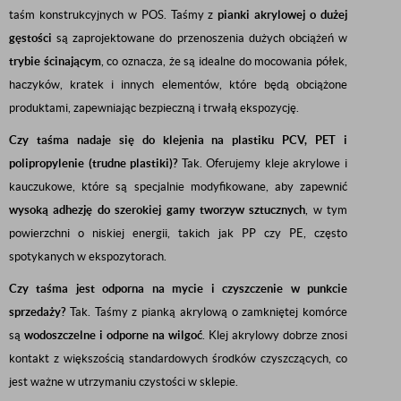
taśm konstrukcyjnych w POS. Taśmy z
pianki akrylowej o dużej
gęstości
są zaprojektowane do przenoszenia dużych obciążeń w
trybie ścinającym
, co oznacza, że są idealne do mocowania półek,
haczyków, kratek i innych elementów, które będą obciążone
produktami, zapewniając bezpieczną i trwałą ekspozycję.
Czy taśma nadaje się do klejenia na plastiku PCV, PET i
polipropylenie (trudne plastiki)?
Tak. Oferujemy kleje akrylowe i
kauczukowe, które są specjalnie modyfikowane, aby zapewnić
wysoką adhezję do szerokiej gamy tworzyw sztucznych
, w tym
powierzchni o niskiej energii, takich jak PP czy PE, często
spotykanych w ekspozytorach.
Czy taśma jest odporna na mycie i czyszczenie w punkcie
sprzedaży?
Tak. Taśmy z pianką akrylową o zamkniętej komórce
są
wodoszczelne i odporne na wilgoć
. Klej akrylowy dobrze znosi
kontakt z większością standardowych środków czyszczących, co
jest ważne w utrzymaniu czystości w sklepie.