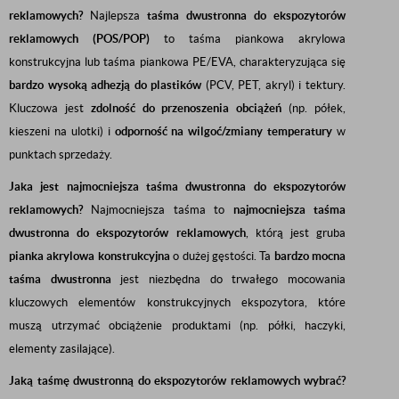
reklamowych?
Najlepsza
taśma dwustronna do ekspozytorów
reklamowych (POS/POP)
to taśma piankowa akrylowa
konstrukcyjna lub taśma piankowa PE/EVA, charakteryzująca się
bardzo wysoką adhezją do plastików
(PCV, PET, akryl) i tektury.
Kluczowa jest
zdolność do przenoszenia obciążeń
(np. półek,
kieszeni na ulotki) i
odporność na wilgoć/zmiany temperatury
w
punktach sprzedaży.
Jaka jest najmocniejsza taśma dwustronna do ekspozytorów
reklamowych?
Najmocniejsza taśma to
najmocniejsza taśma
dwustronna do ekspozytorów reklamowych
, którą jest gruba
pianka akrylowa konstrukcyjna
o dużej gęstości. Ta
bardzo mocna
taśma dwustronna
jest niezbędna do trwałego mocowania
kluczowych elementów konstrukcyjnych ekspozytora, które
muszą utrzymać obciążenie produktami (np. półki, haczyki,
elementy zasilające).
Jaką taśmę dwustronną do ekspozytorów reklamowych wybrać?