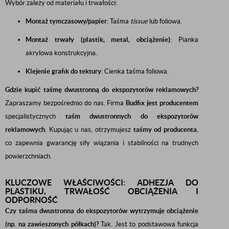
Wybór zależy od materiału i trwałości:
Montaż tymczasowy/papier:
Taśma
tissue
lub foliowa.
Montaż trwały (plastik, metal, obciążenie):
Pianka
akrylowa konstrukcyjna.
Klejenie grafik do tektury:
Cienka taśma foliowa.
Gdzie kupić taśmę dwustronną do ekspozytorów reklamowych?
Zapraszamy bezpośrednio do nas. Firma
Budfix jest producentem
specjalistycznych
taśm dwustronnych do ekspozytorów
reklamowych
. Kupując u nas, otrzymujesz
taśmy od producenta
,
co zapewnia gwarancję siły wiązania i stabilności na trudnych
powierzchniach.
KLUCZOWE WŁAŚCIWOŚCI: ADHEZJA DO
PLASTIKU, TRWAŁOŚĆ OBCIĄŻENIA I
ODPORNOŚĆ
Czy taśma dwustronna do ekspozytorów wytrzymuje obciążenie
(np. na zawieszonych półkach)?
Tak. Jest to podstawowa funkcja