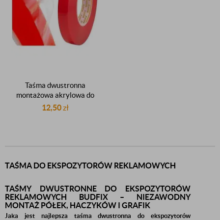
Taśma dwustronna
montażowa akrylowa do
klejenia montażu
12,50
zł
ekspozytorów
reklamowych 6mm 50m
TAŚMA DO EKSPOZYTORÓW REKLAMOWYCH
TAŚMY DWUSTRONNE DO EKSPOZYTORÓW
REKLAMOWYCH BUDFIX – NIEZAWODNY
MONTAŻ PÓŁEK, HACZYKÓW I GRAFIK
Jaka jest najlepsza taśma dwustronna do ekspozytorów