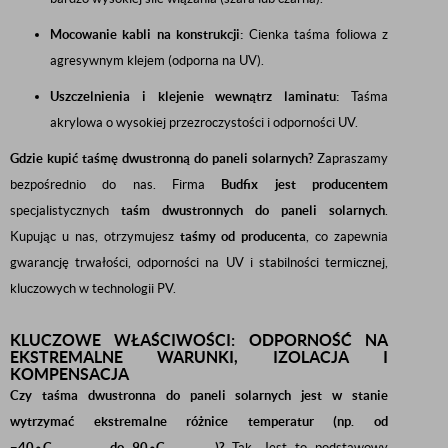
Mocowanie kabli na konstrukcji:
Cienka taśma foliowa z
agresywnym klejem (odporna na UV).
Uszczelnienia i klejenie wewnątrz laminatu:
Taśma
akrylowa o wysokiej przezroczystości i odporności UV.
Gdzie kupić taśmę dwustronną do paneli solarnych?
Zapraszamy
bezpośrednio do nas. Firma
Budfix jest producentem
specjalistycznych
taśm dwustronnych do paneli solarnych
.
Kupując u nas, otrzymujesz
taśmy od producenta
, co zapewnia
gwarancję trwałości, odporności na UV i stabilności termicznej,
kluczowych w technologii PV.
KLUCZOWE WŁAŚCIWOŚCI: ODPORNOŚĆ NA
EKSTREMALNE WARUNKI, IZOLACJA I
KOMPENSACJA
Czy taśma dwustronna do paneli solarnych jest w stanie
wytrzymać ekstremalne różnice temperatur (np. od
−
4
0
∘
C
do
9
0
∘
C
)?
Tak. Jest to podstawowy