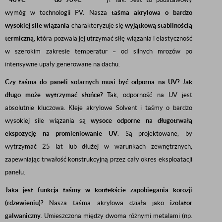
wymóg w technologii PV. Nasza
taśma akrylowa o bardzo
wysokiej sile wiązania
charakteryzuje się
wyjątkową stabilnością
termiczną
, która pozwala jej utrzymać siłę wiązania i elastyczność
w szerokim zakresie temperatur – od silnych mrozów po
intensywne upały generowane na dachu.
Czy taśma do paneli solarnych musi być odporna na UV? Jak
długo może wytrzymać słońce?
Tak, odporność na UV jest
absolutnie kluczowa. Kleje akrylowe Solvent i taśmy o bardzo
wysokiej sile wiązania są
wysoce odporne na długotrwałą
ekspozycję na promieniowanie UV
. Są projektowane, by
wytrzymać
25
lat lub dłużej w warunkach zewnętrznych,
zapewniając trwałość konstrukcyjną przez cały okres eksploatacji
panelu.
Jaka jest funkcja taśmy w kontekście zapobiegania korozji
(rdzewieniu)?
Nasza taśma akrylowa działa jako
izolator
galwaniczny
. Umieszczona między dwoma różnymi metalami (np.