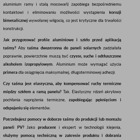
aluminium ramy i stalą mocowań) zapobiega bezpośredniemu
kontaktowi i eliminowaniu możliwości wystąpienia
korozji
bimetalicznej
wywołanej wilgocią, co jest krytyczne dla trwałości
konstrukcji.
Jak przygotować profile aluminiowe i szkło przed aplikacją
taśmy?
Aby
taśma dwustronna do paneli solarnych
zadziałała
poprawnie, powierzchnie muszą być
czyste, suche i odtłuszczone
alkoholem izopropylowym
. Aluminium może wymagać użycia
primera
dla osiągnięcia maksymalnej, długoterminowej adhezji.
Czy taśma jest elastyczna, aby kompensować ruchy termiczne
między szkłem a ramą panelu?
Tak. Elastyczny rdzeń akrylowy
pochłania naprężenia termiczne,
zapobiegając pęknięciom i
odspajaniu się
elementów.
Potrzebujesz pomocy w doborze taśmy do produkcji lub montażu
paneli PV?
Jako
producent
i ekspert w technologii klejenia,
służymy pomocą techniczną w zakresie produktu i dobrania