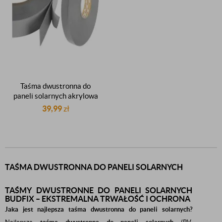
Taśma dwustronna do
paneli solarnych akrylowa
piankowa montażowa
39,99
zł
samoprzylepna
dwustronnie klejąca mocna
6mm 33m
TAŚMA DWUSTRONNA DO PANELI SOLARNYCH
TAŚMY DWUSTRONNE DO PANELI SOLARNYCH
BUDFIX – EKSTREMALNA TRWAŁOŚĆ I OCHRONA
Jaka jest najlepsza taśma dwustronna do paneli solarnych?