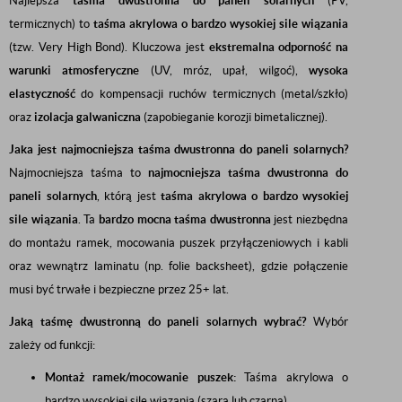
Najlepsza
taśma dwustronna do paneli solarnych
(PV,
termicznych) to
taśma akrylowa o bardzo wysokiej sile wiązania
(tzw. Very High Bond). Kluczowa jest
ekstremalna odporność na
warunki atmosferyczne
(UV, mróz, upał, wilgoć),
wysoka
elastyczność
do kompensacji ruchów termicznych (metal/szkło)
oraz
izolacja galwaniczna
(zapobieganie korozji bimetalicznej).
Jaka jest najmocniejsza taśma dwustronna do paneli solarnych?
Najmocniejsza taśma to
najmocniejsza taśma dwustronna do
paneli solarnych
, którą jest
taśma akrylowa o bardzo wysokiej
sile wiązania
. Ta
bardzo mocna taśma dwustronna
jest niezbędna
do montażu ramek, mocowania puszek przyłączeniowych i kabli
oraz wewnątrz laminatu (np. folie backsheet), gdzie połączenie
musi być trwałe i bezpieczne przez
25
+
lat.
Jaką taśmę dwustronną do paneli solarnych wybrać?
Wybór
zależy od funkcji:
Montaż ramek/mocowanie puszek:
Taśma akrylowa o
bardzo wysokiej sile wiązania (szara lub czarna).