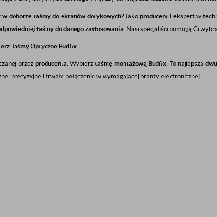
y w doborze taśmy do ekranów dotykowych?
Jako
producent
i ekspert w techn
 odpowiedniej taśmy do danego zastosowania
. Nasi specjaliści pomogą Ci wybr
erz Taśmy Optyczne Budfix
rczanej przez
producenta
. Wybierz
taśmę montażową Budfix
. To najlepsza
dwu
ne, precyzyjne i trwałe połączenie w wymagającej branży elektronicznej.