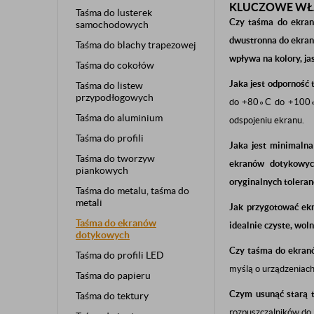
KLUCZOWE WŁA
Taśma do lusterek
Czy taśma do ekranó
samochodowych
dwustronna do ekra
Taśma do blachy trapezowej
wpływa na kolory, ja
Taśma do cokołów
Jaka jest odporność
Taśma do listew
przypodłogowych
do
+
8
0
∘
C
do
+
10
0
Taśma do aluminium
odspojeniu ekranu.
Taśma do profili
Jaka jest minimaln
Taśma do tworzyw
ekranów dotykowyc
piankowych
oryginalnych toleran
Taśma do metalu, taśma do
metali
Jak przygotować ekr
Taśma do ekranów
idealnie czyste, woln
dotykowych
Czy taśma do ekran
Taśma do profili LED
myślą o urządzeniach
Taśma do papieru
Czym usunąć starą t
Taśma do tektury
rozpuszczalników do 