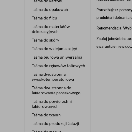
Taśma do kartonu
Taśma do opakowań
Potrzebujesz pomoc
produktu i dobrania
Taśma do filcu
Taśma do materiałów
Rekomendacja: Wybi
dekoracyjnych
Zaufaj jakości dosta
Taśma do skóry
gwarantuje niewidocz
Taśma do wklejania zdjęć
Taśma biurowa uniwersalna
Taśma do rękawów foliowych
Taśma dwustronna
wysokotemperaturowa
Taśma dwustronna do
lakierowania proszkowego
Taśma do powierzchni
lakierowanych
Taśma do tkanin
Taśma do produkcji żaluzji