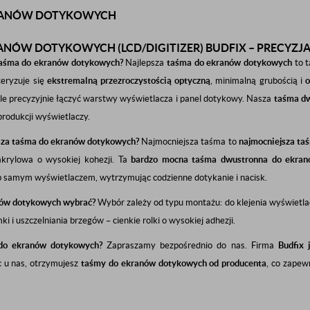
RANÓW DOTYKOWYCH
NÓW DOTYKOWYCH (LCD/DIGITIZER) BUDFIX – PRECYZJA 
 taśma do ekranów dotykowych?
Najlepsza
taśma do ekranów dotykowych
to t
teryzuje się
ekstremalną przezroczystością optyczną
, minimalną grubością i
o
le precyzyjnie łączyć warstwy wyświetlacza i panel dotykowy. Nasza
taśma d
 produkcji wyświetlaczy.
jsza taśma do ekranów dotykowych?
Najmocniejsza taśma to
najmocniejsza ta
akrylowa o wysokiej kohezji. Ta
bardzo mocna taśma dwustronna do ekra
lub samym wyświetlaczem, wytrzymując codzienne dotykanie i nacisk.
nów dotykowych wybrać?
Wybór zależy od typu montażu: do klejenia wyświetlac
ki i uszczelniania brzegów – cienkie rolki o wysokiej adhezji.
 do ekranów dotykowych?
Zapraszamy bezpośrednio do nas. Firma
Budfix 
c u nas, otrzymujesz
taśmy do ekranów dotykowych od producenta
, co zapew