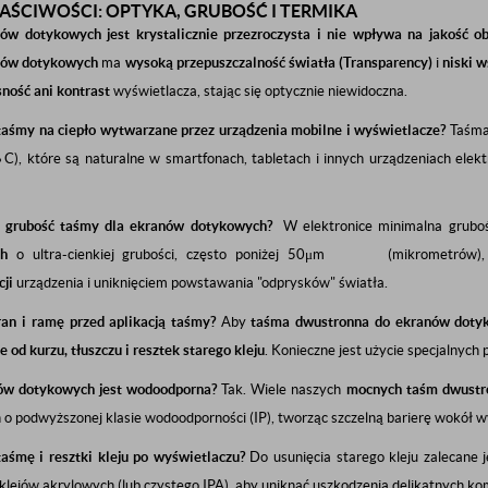
ŚCIWOŚCI: OPTYKA, GRUBOŚĆ I TERMIKA
w dotykowych jest krystalicznie przezroczysta i nie wpływa na jakość ob
nów dotykowych
ma
wysoką przepuszczalność światła (Transparency)
i
niski 
sność ani kontrast
wyświetlacza, stając się optycznie niewidoczna.
 taśmy na ciepło wytwarzane przez urządzenia mobilne i wyświetlacze?
Taśma 
∘
C
), które są naturalne w smartfonach, tabletach i innych urządzeniach elek
a grubość taśmy dla ekranów dotykowych?
W elektronice minimalna gruboś
h
o ultra-cienkiej grubości, często poniżej
50
μ
m
(mikrometrów),
cji
urządzenia i uniknięciem powstawania "odprysków" światła.
an i ramę przed aplikacją taśmy?
Aby
taśma dwustronna do ekranów doty
e od kurzu, tłuszczu i resztek starego kleju
. Konieczne jest użycie specjalnych 
ów dotykowych jest wodoodporna?
Tak. Wiele naszych
mocnych taśm dwustr
 o podwyższonej klasie wodoodporności (IP), tworząc szczelną barierę wokół w
aśmę i resztki kleju po wyświetlaczu?
Do usunięcia starego kleju zalecane j
klejów akrylowych (lub czystego IPA), aby uniknąć uszkodzenia delikatnych 