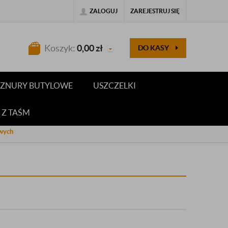
ZALOGUJ
ZAREJESTRUJ SIĘ
Koszyk:
0,00
zł
DO KASY
 SZNURY BUTYLOWE
USZCZELKI
 Z TAŚM
wych