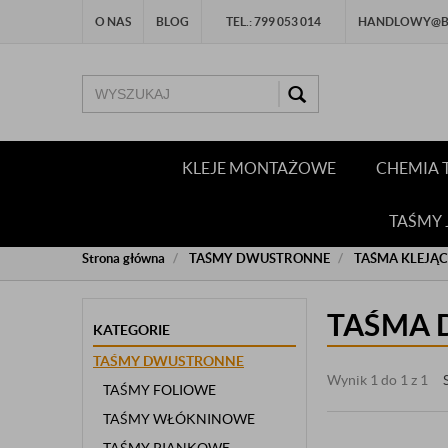
O NAS
BLOG
TEL.: 799 053 014
HANDLOWY@BU
KLEJE MONTAŻOWE
CHEMIA 
TAŚMY
Strona główna
TAŚMY DWUSTRONNE
TAŚMA KLEJĄ
TAŚMA
KATEGORIE
TAŚMY DWUSTRONNE
Wynik 1 do 1 z 1
TAŚMY FOLIOWE
TAŚMY WŁÓKNINOWE