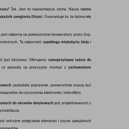
razu?
Tak. Jest to najważniejsza cecha. Nasza
taśma
wskaźnik zamglenia (Haze)
. Gwarantuje to, że taśma
nie
jest odporna na podwyższone temperatury pracy (typ.
tronicznych. Ta odporność
zapobiega mięknięciu kleju
i
ć jest kluczowa. Oferujemy
samoprzylepne taśmy do
 co pozwala na precyzyjny montaż z
zachowaniem
kowych
zadziałała poprawnie, powierzchnie muszą być
preparatów do czyszczenia elektroniki i mikrofibry.
onnych do ekranów dotykowych
jest projektowanych z
yświetlacza.
est ostrożne podgrzanie elementu i użycie specjalnych
komponentów.