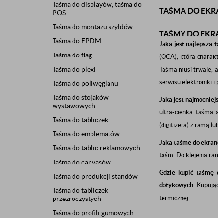
Taśma do displayów, taśma do
TAŚMA DO EK
POS
Taśma do montażu szyldów
TAŚMY DO EKRA
Taśma do EPDM
Jaka jest najlepsza
Taśma do flag
(OCA), która charak
Taśma do plexi
Taśma musi trwale, a
serwisu elektroniki i
Taśma do poliwęglanu
Taśma do stojaków
Jaka jest najmocnie
wystawowych
ultra-cienka taśma 
Taśma do tabliczek
(digitizera) z ramą 
Taśma do emblematów
Jaką taśmę do ekra
Taśma do tablic reklamowych
taśm. Do klejenia ram
Taśma do canvasów
Gdzie kupić taśmę
Taśma do produkcji standów
dotykowych
. Kupują
Taśma do tabliczek
termicznej.
przezroczystych
Taśma do profili gumowych