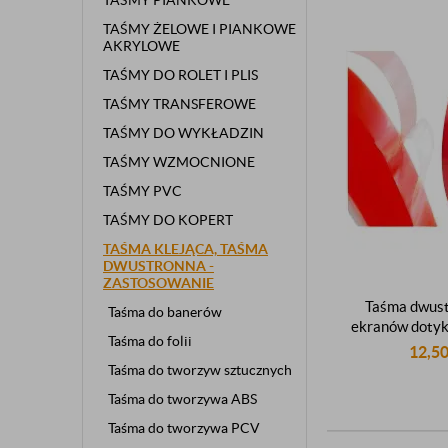
TAŚMY PIANKOWE
TAŚMY ŻELOWE I PIANKOWE
AKRYLOWE
TAŚMY DO ROLET I PLIS
TAŚMY TRANSFEROWE
TAŚMY DO WYKŁADZIN
TAŚMY WZMOCNIONE
TAŚMY PVC
TAŚMY DO KOPERT
TAŚMA KLEJĄCA, TAŚMA
DWUSTRONNA -
ZASTOSOWANIE
Taśma dwust
Taśma do banerów
ekranów doty
Taśma do folii
montażowa sa
12,5
dwustronnie kl
Taśma do tworzyw sztucznych
6mm 
Taśma do tworzywa ABS
Taśma do tworzywa PCV