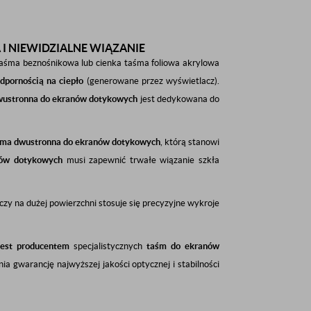
I NIEWIDZIALNE WIĄZANIE
aśma beznośnikowa lub cienka taśma foliowa akrylowa
dpornością na ciepło
(generowane przez wyświetlacz).
wustronna do ekranów dotykowych
jest dedykowana do
śma dwustronna do ekranów dotykowych
, którą stanowi
nów dotykowych
musi zapewnić trwałe wiązanie szkła
zy na dużej powierzchni stosuje się precyzyjne wykroje
jest producentem
specjalistycznych
taśm do ekranów
nia gwarancję najwyższej jakości optycznej i stabilności