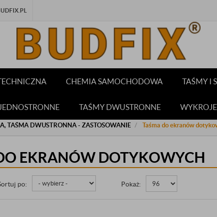
DFIX.PL
TECHNICZNA
CHEMIA SAMOCHODOWA
TAŚMY I
 JEDNOSTRONNE
TAŚMY DWUSTRONNE
WYKROJE
CA, TAŚMA DWUSTRONNA - ZASTOSOWANIE
Taśma do ekranów dotyko
 DO EKRANÓW DOTYKOWYCH
Sortuj po:
Pokaż: