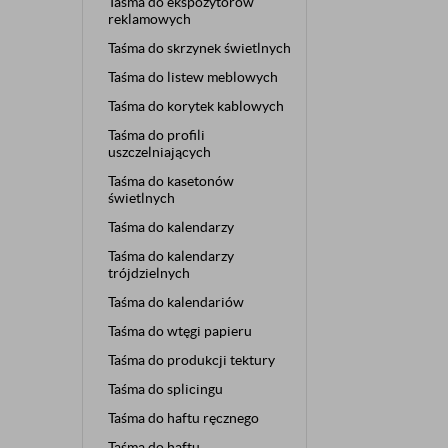
Taśma do ekspozytorów
reklamowych
Taśma do skrzynek świetlnych
Taśma do listew meblowych
Taśma do korytek kablowych
Taśma do profili
uszczelniających
Taśma do kasetonów
świetlnych
Taśma do kalendarzy
Taśma do kalendarzy
trójdzielnych
Taśma do kalendariów
Taśma do wtęgi papieru
Taśma do produkcji tektury
Taśma do splicingu
Taśma do haftu ręcznego
Taśma do haftu