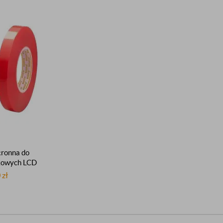
ronna do
kowych LCD
moprzylepna
0
zł
ejąca mocna
50m