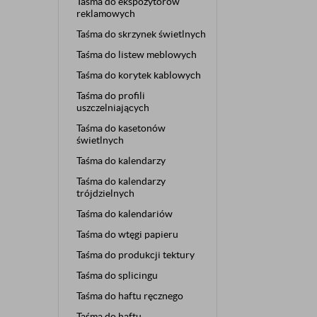
Taśma do ekspozytorów
reklamowych
Taśma do skrzynek świetlnych
Taśma do listew meblowych
Taśma do korytek kablowych
Taśma do profili
uszczelniających
Taśma do kasetonów
świetlnych
Taśma do kalendarzy
Taśma do kalendarzy
trójdzielnych
Taśma do kalendariów
Taśma do wtęgi papieru
Taśma do produkcji tektury
Taśma do splicingu
Taśma do haftu ręcznego
Taśma do haftu