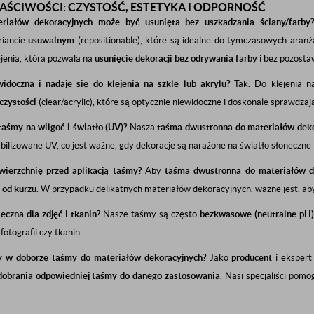
ŚCIWOŚCI: CZYSTOŚĆ, ESTETYKA I ODPORNOŚĆ
iałów dekoracyjnych może być usunięta bez uszkadzania ściany/farby
iancie
usuwalnym
(repositionable), które są idealne do tymczasowych aranż
ejenia, która pozwala na
usunięcie dekoracji bez odrywania farby
i bez pozostaw
idoczna i nadaje się do klejenia na szkle lub akrylu?
Tak. Do klejenia n
oczystości
(clear/acrylic), które są optycznie niewidoczne i doskonale sprawdzaj
taśmy na wilgoć i światło (UV)?
Nasza
taśma dwustronna do materiałów dek
bilizowane UV, co jest ważne, gdy dekoracje są narażone na światło słoneczne – kl
ierzchnię przed aplikacją taśmy?
Aby
taśma dwustronna do materiałów d
e od kurzu
. W przypadku delikatnych materiałów dekoracyjnych, ważne jest, a
eczna dla zdjęć i tkanin?
Nasze taśmy są często
bezkwasowe (neutralne pH)
fotografii czy tkanin.
y w doborze taśmy do materiałów dekoracyjnych?
Jako
producent
i ekspert 
 dobrania odpowiedniej taśmy do danego zastosowania
. Nasi specjaliści pom