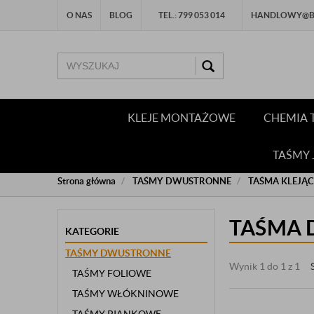
O NAS
BLOG
TEL.: 799 053 014
HANDLOWY@BU
KLEJE MONTAŻOWE
CHEMIA 
TAŚMY
Strona główna
TAŚMY DWUSTRONNE
TAŚMA KLEJĄ
TAŚMA 
KATEGORIE
TAŚMY DWUSTRONNE
Wynik 1 do 1 z 1
TAŚMY FOLIOWE
TAŚMY WŁÓKNINOWE