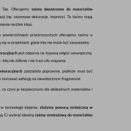
?
Tak. Oferujemy
taśmy dwustronne do materiałów
acji (np. sezonowe dekoracje, imprezy). Te taśmy mają
iania resztek kleju.
a powierzchniach przezroczystych oferujemy taśmy o
ą się w projektach, gdzie klej nie może być zauważalny.
oracyjnych
jest odporna na typową wilgoć wewnętrzną.
ej nie żółknie i nie traci siły wiązania.
ekoracyjnych
zadziałała poprawnie, podłoże musi być
by testować adhezję na niewidocznym fragmencie.
, co czyni je bezpiecznymi dla delikatnych materiałów i
w technologii klejenia,
służymy pomocą techniczną w
ogą Ci wybrać idealną
taśmę montażową do materiałów