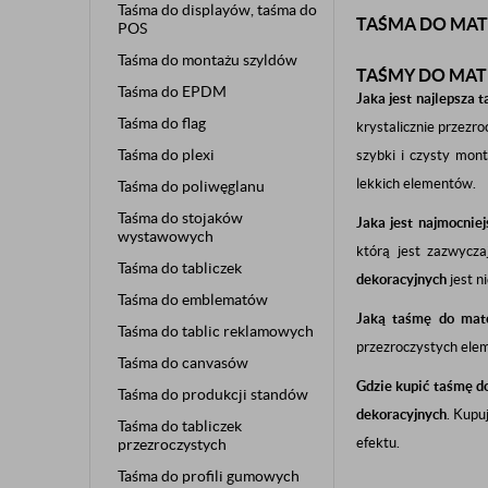
Taśma do displayów, taśma do
TAŚMA DO MA
POS
Taśma do montażu szyldów
TAŚMY DO MAT
Taśma do EPDM
Jaka jest najlepsza
Taśma do flag
krystalicznie przezro
Taśma do plexi
szybki i czysty mon
lekkich elementów.
Taśma do poliwęglanu
Taśma do stojaków
Jaka jest najmocnie
wystawowych
którą jest zazwycz
Taśma do tabliczek
dekoracyjnych
jest n
Taśma do emblematów
Jaką taśmę do mate
Taśma do tablic reklamowych
przezroczystych elem
Taśma do canvasów
Gdzie kupić taśmę d
Taśma do produkcji standów
dekoracyjnych
. Kupu
Taśma do tabliczek
efektu.
przezroczystych
Taśma do profili gumowych