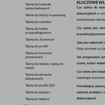
KLUCZOWE WŁA
Taśma do lusterek
Czy taśma do mater
samochodowych
dekoracyjnych
w war
Taśma do blachy trapezowej
kontrolowaną siłę kl
Taśma do cokołów
Czy taśma jest niew
Taśma do listew
przypodłogowych
krystalicznej przezr
Taśma do aluminium
Jaka jest odporność 
Taśma do profili
Kleje akrylowe są sta
Taśma do tworzyw
piankowych
Jak przygotować pow
czyste, suche i woln
Taśma do metalu, taśma do
metali
Czy taśma jest bezpi
Taśma do ekranów
zapobiega niszczeniu 
dotykowych
Taśma do profili LED
Potrzebujesz pomoc
Taśma do papieru
zakresie produktu i
dekoracyjnych
.
Taśma do tektury