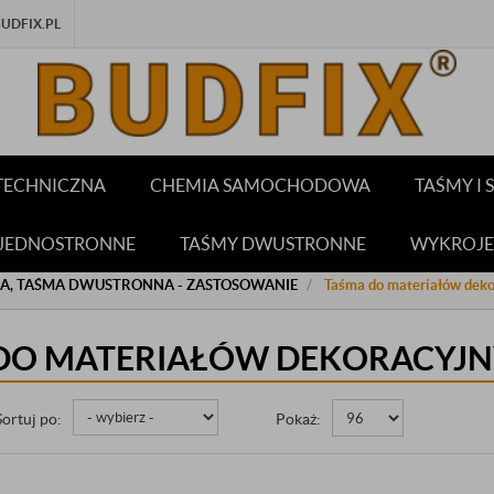
DFIX.PL
TECHNICZNA
CHEMIA SAMOCHODOWA
TAŚMY I
 JEDNOSTRONNE
TAŚMY DWUSTRONNE
WYKROJE
CA, TAŚMA DWUSTRONNA - ZASTOSOWANIE
Taśma do materiałów deko
DO MATERIAŁÓW DEKORACYJ
Sortuj po:
Pokaż: