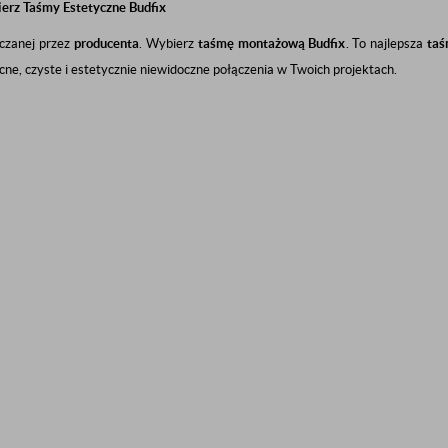
erz Taśmy Estetyczne Budfix
rczanej przez
producenta
. Wybierz
taśmę montażową Budfix
. To najlepsza
taś
ne, czyste i estetycznie niewidoczne połączenia w Twoich projektach.