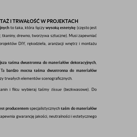
TAŻ I TRWAŁOŚĆ W PROJEKTACH
jnych
to taka, która łączy
wysoką estetykę
(często jest
, tkaniny, drewno, tworzywa sztuczne). Musi zapewniać
projektów DIY, rękodzieła, aranżacji wnętrz i montażu
jsza taśma dwustronna do materiałów dekoracyjnych
,
 Ta
bardzo mocna taśma dwustronna do materiałów
czy trwałych elementów scenograficznych.
anin i filcu wybieraj taśmy
tissue
(bezkwasowe). Do
jest producentem
specjalistycznych
taśm do materiałów
 zapewnia gwarancję jakości, neutralności i estetycznego