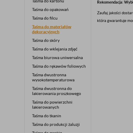
Taśma do kartonu
Rekomendacja: Wybi
Taśma do opakowań
Zaufaj jakości dosta
Taśma do filcu
która gwarantuje moc
Taśma do materiałów
dekoracyjnych
Taśma do skóry
Taśma do wklejania zdjęć
Taśma biurowa uniwersalna
Taśma do rękawów foliowych
Taśma dwustronna
wysokotemperaturowa
Taśma dwustronna do
lakierowania proszkowego
Taśma do powierzchni
lakierowanych
Taśma do tkanin
Taśma do produkcji żaluzji