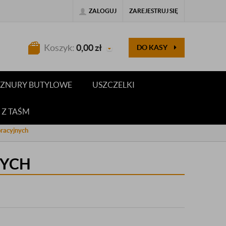
ZALOGUJ
ZAREJESTRUJ SIĘ
Koszyk:
0,00
zł
DO KASY
 SZNURY BUTYLOWE
USZCZELKI
 Z TAŚM
racyjnych
NYCH