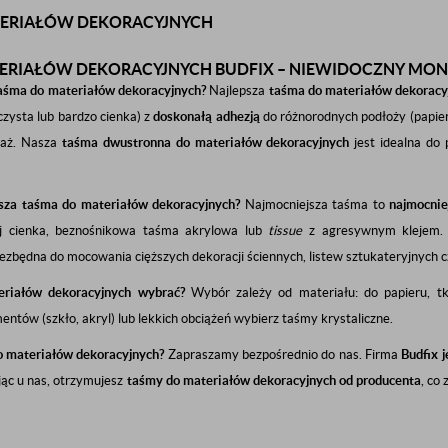
TERIAŁÓW DEKORACYJNYCH
ERIAŁÓW DEKORACYJNYCH BUDFIX – NIEWIDOCZNY MON
 taśma do materiałów dekoracyjnych?
Najlepsza
taśma do materiałów dekoracy
czysta lub bardzo cienka) z
doskonałą adhezją
do różnorodnych podłoży (papier
taż. Nasza
taśma dwustronna do materiałów dekoracyjnych
jest idealna do 
jsza taśma do materiałów dekoracyjnych?
Najmocniejsza taśma to
najmocnie
aj cienka, beznośnikowa taśma akrylowa lub
tissue
z agresywnym klejem.
iezbędna do mocowania cięższych dekoracji ściennych, listew sztukateryjnych 
riałów dekoracyjnych wybrać?
Wybór zależy od materiału: do papieru, tk
entów (szkło, akryl) lub lekkich obciążeń wybierz taśmy krystaliczne.
o materiałów dekoracyjnych?
Zapraszamy bezpośrednio do nas. Firma
Budfix 
jąc u nas, otrzymujesz
taśmy do materiałów dekoracyjnych od producenta
, co