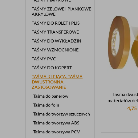
TAŚMY PIANKOWE
TAŚMY ŻELOWE I PIANKOWE
AKRYLOWE
TAŚMY DO ROLET I PLIS
TAŚMY TRANSFEROWE
TAŚMY DO WYKŁADZIN
TAŚMY WZMOCNIONE
TAŚMY PVC
TAŚMY DO KOPERT
TAŚMA KLEJĄCA, TAŚMA
DWUSTRONNA -
ZASTOSOWANIE
Taśma dwust
Taśma do banerów
materiałów de
Taśma do folii
foliowa PP sa
4,75
dwustronnie k
Taśma do tworzyw sztucznych
50
Taśma do tworzywa ABS
Taśma do tworzywa PCV