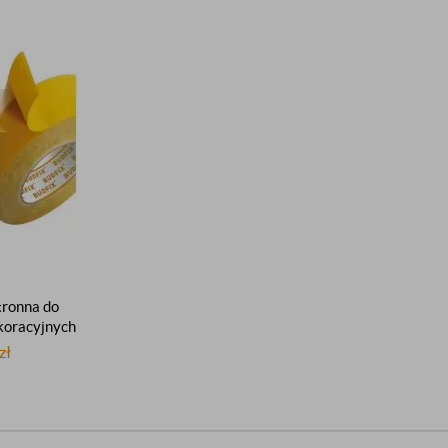
ronna do
koracyjnych
moprzylepna
zł
lejąca 6mm
m