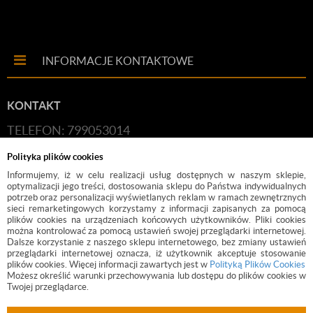
INFORMACJE KONTAKTOWE
KONTAKT
TELEFON: 799053014
E-MAIL:
HANDLOWY@BUDFIX.PL
Polityka plików cookies
GODZINY PRACY: 8:00-16:00 (PONIEDZIAŁEK-
Informujemy, iż w celu realizacji usług dostępnych w naszym sklepie,
optymalizacji jego treści, dostosowania sklepu do Państwa indywidualnych
PIĄTEK)
potrzeb oraz personalizacji wyświetlanych reklam w ramach zewnętrznych
sieci remarketingowych korzystamy z informacji zapisanych za pomocą
DANE FIRMY: BUDFIX JOANNA JÓŹWICKA, UL.
plików cookies na urządzeniach końcowych użytkowników. Pliki cookies
można kontrolować za pomocą ustawień swojej przeglądarki internetowej.
KOŚCIUSZKI 2, 05-140, SEROCK, NIP: 118-189-85-82
Dalsze korzystanie z naszego sklepu internetowego, bez zmiany ustawień
przeglądarki internetowej oznacza, iż użytkownik akceptuje stosowanie
plików cookies. Więcej informacji zawartych jest w
Polityką Plików Cookies
Możesz określić warunki przechowywania lub dostępu do plików cookies w
Twojej przeglądarce.