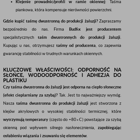
Klejenie prowadnic/profili w ramie okiennej:
Taśma
piankowa, która kompensuje nierówności powierzchni.
Gdzie kupić taśmę dwustronną do produkcji żaluzji?
Zapraszamy
bezpośrednio do nas. Firma
Budfix jest producentem
specjalistycznych
taśm dwustronnych do produkcji żaluzji
.
Kupując u nas, otrzymujesz
taśmy od producenta
, co zapewnia
gwarancję stabilności w trudnych warunkach okiennych.
KLUCZOWE WŁAŚCIWOŚCI: ODPORNOŚĆ NA
SŁOŃCE, WODOODPORNOŚĆ I ADHEZJA DO
PLASTIKU
Czy taśma dwustronna do żaluzji jest odporna na ciepło słoneczne
(efekt cieplarniany za szybą)?
Tak. Jest to najważniejszy wymóg.
Nasza
taśma dwustronna do produkcji żaluzji
jest stworzona z
klejów akrylowych o wysokiej stabilności termicznej, które
wytrzymują temperatury
(często do
+
8
0
∘
C
) powstające za szybą
okienną pod wpływem silnego nasłonecznienia,
zapobiegając
osłabieniu wiązania i zsuwaniu się elementów
.