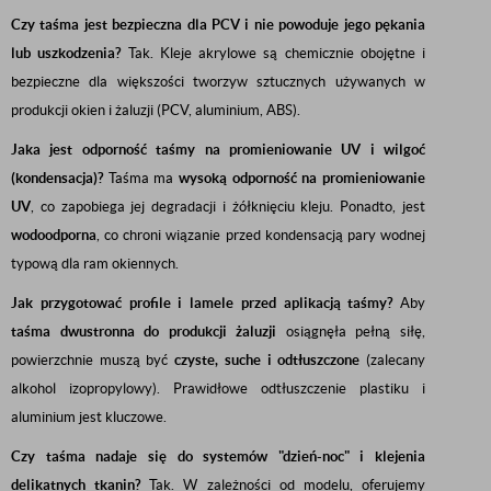
Czy taśma jest bezpieczna dla PCV i nie powoduje jego pękania
lub uszkodzenia?
Tak. Kleje akrylowe są chemicznie obojętne i
bezpieczne dla większości tworzyw sztucznych używanych w
produkcji okien i żaluzji (PCV, aluminium, ABS).
Jaka jest odporność taśmy na promieniowanie UV i wilgoć
(kondensacja)?
Taśma ma
wysoką odporność na promieniowanie
UV
, co zapobiega jej degradacji i żółknięciu kleju. Ponadto, jest
wodoodporna
, co chroni wiązanie przed kondensacją pary wodnej
typową dla ram okiennych.
Jak przygotować profile i lamele przed aplikacją taśmy?
Aby
taśma dwustronna do produkcji żaluzji
osiągnęła pełną siłę,
powierzchnie muszą być
czyste, suche i odtłuszczone
(zalecany
alkohol izopropylowy). Prawidłowe odtłuszczenie plastiku i
aluminium jest kluczowe.
Czy taśma nadaje się do systemów "dzień-noc" i klejenia
delikatnych tkanin?
Tak. W zależności od modelu, oferujemy