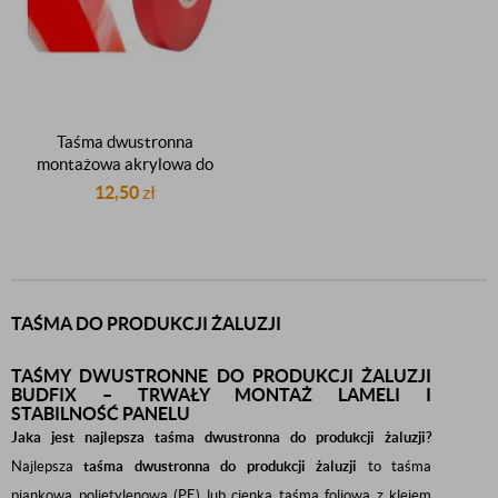
Taśma dwustronna
montażowa akrylowa do
produkcji żaluzji 6mm 50m
12,50
zł
TAŚMA DO PRODUKCJI ŻALUZJI
TAŚMY DWUSTRONNE DO PRODUKCJI ŻALUZJI
BUDFIX – TRWAŁY MONTAŻ LAMELI I
STABILNOŚĆ PANELU
Jaka jest najlepsza taśma dwustronna do produkcji żaluzji?
Najlepsza
taśma dwustronna do produkcji żaluzji
to taśma
piankowa polietylenowa (PE) lub cienka taśma foliowa z klejem