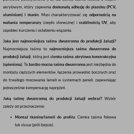
akrylowym, który zapewnia
doskonałą adhezję do plastiku (PCV,
aluminium) i tkanin
. Musi charakteryzować się
odpornością na
wahania temperatury
(ciepło słoneczne) i
stabilnością UV
, aby
zapobiec kurczeniu i osłabieniu wiązania.
Jaka jest najmocniejsza taśma dwustronna do produkcji żaluzji?
Najmocniejsza taśma to
najmocniejsza taśma dwustronna do
produkcji żaluzji
, którą jest
cienka taśma akrylowa konstrukcyjna
(spieniona)
. Ta
bardzo mocna taśma dwustronna
jest niezbędna do
montażu cięższych elementów, łączenia prowadnic bocznych oraz
do trwałego mocowania lameli w systemach paneli, zapewniając
jednocześnie kompensację naprężeń.
Jaką taśmę dwustronną do produkcji żaluzji wybrać?
Wybór
zależy od przeznaczenia:
Montaż tkaniny/lameli do profilu:
Cienka taśma foliowa
lub
tissue
(jeśli lżejsze).