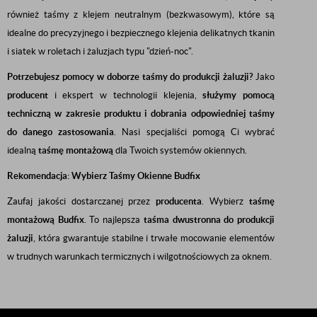
również taśmy z klejem neutralnym (bezkwasowym), które są
idealne do precyzyjnego i bezpiecznego klejenia delikatnych tkanin
i siatek w roletach i żaluzjach typu "dzień-noc".
Potrzebujesz pomocy w doborze taśmy do produkcji żaluzji?
Jako
producent
i ekspert w technologii klejenia,
służymy pomocą
techniczną w zakresie produktu i dobrania odpowiedniej taśmy
do danego zastosowania
. Nasi specjaliści pomogą Ci wybrać
idealną
taśmę montażową
dla Twoich systemów okiennych.
Rekomendacja: Wybierz Taśmy Okienne Budfix
Zaufaj jakości dostarczanej przez
producenta
. Wybierz
taśmę
montażową Budfix
. To najlepsza
taśma dwustronna do produkcji
żaluzji
, która gwarantuje stabilne i trwałe mocowanie elementów
w trudnych warunkach termicznych i wilgotnościowych za oknem.