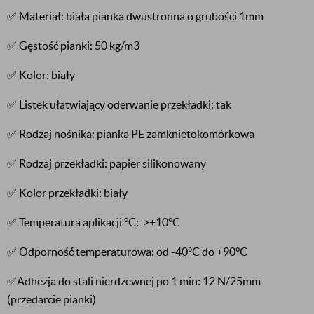
✅ Materiał: biała pianka dwustronna o grubości 1mm
✅ Gęstość pianki: 50 kg/m3
✅ Kolor: biały
✅ Listek ułatwiający oderwanie przekładki: tak
✅ Rodzaj nośnika: pianka PE zamknietokomórkowa
✅ Rodzaj przekładki: papier silikonowany
✅ Kolor przekładki: biały
✅ Temperatura aplikacji °C: >+10°C
✅ Odporność temperaturowa: od -40°C do +90°C
✅Adhezja do stali nierdzewnej po 1 min: 12 N/25mm
(przedarcie pianki)