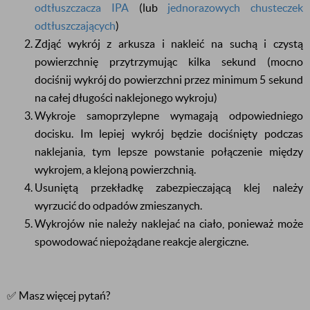
odtłuszczacza IPA
(lub
jednorazowych chusteczek
odtłuszczających
)
Zdjąć wykrój z arkusza i nakleić na suchą i czystą
powierzchnię przytrzymując kilka sekund (mocno
dociśnij wykrój do powierzchni przez minimum 5 sekund
na całej długości naklejonego wykroju)
Wykroje samoprzylepne wymagają odpowiedniego
docisku. Im lepiej wykrój będzie dociśnięty podczas
naklejania, tym lepsze powstanie połączenie między
wykrojem, a klejoną powierzchnią.
Usuniętą przekładkę zabezpieczającą klej należy
wyrzucić do odpadów zmieszanych.
Wykrojów nie należy naklejać na ciało, ponieważ może
spowodować niepożądane reakcje alergiczne.
✅ Masz więcej pytań?