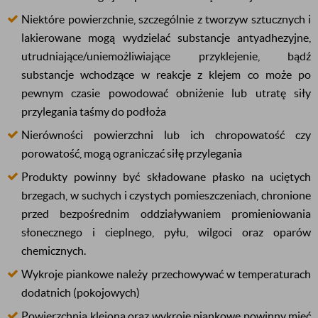
Niektóre powierzchnie, szczególnie z tworzyw sztucznych i
lakierowane mogą wydzielać substancje antyadhezyjne,
utrudniające/uniemożliwiające przyklejenie, bądź
substancje wchodzące w reakcje z klejem co może po
pewnym czasie powodować obniżenie lub utratę siły
przylegania taśmy do podłoża
Nierówności powierzchni lub ich chropowatość czy
porowatość, mogą ograniczać siłę przylegania
Produkty powinny być składowane płasko na uciętych
brzegach, w suchych i czystych pomieszczeniach, chronione
przed bezpośrednim oddziaływaniem promieniowania
słonecznego i cieplnego, pyłu, wilgoci oraz oparów
chemicznych.
Wykroje piankowe należy przechowywać w temperaturach
dodatnich (pokojowych)
Powierzchnia klejona oraz wykroje piankowe powinny mieć