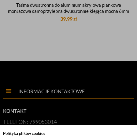
Taśma dwustronna do aluminium akrylowa piankowa
montażowa samoprzylepna dwustronnie klejąca mocna 6mm
33m
39,99
zł
INFORMACJE KONTAKTOWE
KONTAKT
TELEFON: 799053014
E-MAIL:
HANDLOWY@BUDFIX.PL
Polityka plików cookies