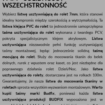
WSZECHSTRONNOŚĆ
Wybierz
listwę usztywniającą do rolet
7
mm
, która stanowi
idealny kompromis między szerokością a wytrzymałością. Ta
listwa klejąca PVC do rolet
to jednostronnie samoprzylepna
taśma usztywniająca do rolet
wykonana z twardego PCV,
pokryta specjalistycznym klejem akrylowym.
Listwa
usztywniająca
niezawodnie pełni funkcję usztywniającej
taśmy montażowej, będąc jednocześnie solidną
taśmą
mocującą do rolet
. Służy do mocowania tkanin do belek
dolnych, rurek z wpustem oraz kaset, co jest niezbędne dla
poprawnego działania rolet Dzień/Noc. Jako
listwa
usztywniająca do rolety
, dostarczana jest na rolkach
100
m
.
Gwarantujemy, że nasza
listwa do mocowania tkaniny w
roletach
sprosta wszystkim wyzwaniom montażowym.
Warto
kupić taśmy marki Budfix
, ponieważ każda
listwa
usztywniająca produkcji BUDFIX
wyposażona jest w