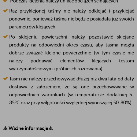
Podczas klejenia należy unikać obciążeń ścinających
Raz przyklejonej taśmy nie należy odklejać i przyklejać
ponownie, ponieważ taśma nie będzie posiadała już swoich
parametrów klejących
Po sklejeniu powierzchni należy pozostawić sklejane
produkty na odpowiedni okres czasu, aby taśma mogła
dobrze związać klejone powierzchnie (w tym czasie nie
należy poddawać elementów klejących testom
wytrzymałościowym i próbie ich rozerwania).
Taśm nie należy przechowywać dłużej niż dwa lata od daty
dostawy z założeniem, że są one przechowywane w
odpowiednich warunkach (w temperaturze dodatniej
5-
35°C
oraz przy wilgotności względnej wynoszącej
50-80%
)
⚠️ Ważne informacje⚠️