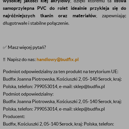
wysokiej jakości klej akrylowy
, dzięki któremu ta
listwa
samoprzylepna PVC do rolet
idealnie przykleja się do
najróżniejszych tkanin oraz materiałów
, zapewniając
długotrwałe i stabilne połączenie.
✅ Masz więcej pytań?
‼️
Napisz do nas:
handlowy@budfix.pl
Podmiot odpowiedzialny za ten produkt na terytorium UE:
Budfix Joanna Piotrowska, Kościuszki 2, 05-140 Serock, kraj:
Polska, telefon: 799053014, e-mail: sklep@budfix.pl
Podmiot odpowiedzialny:
Budfix Joanna Piotrowska, Kościuszki 2, 05-140 Serock, kraj:
Polska, telefon: 799053014, e-mail: sklep@budfix.pl
Producent:
Budfix, Kościuszki 2, 05-140 Serock, kraj: Polska, telefon: