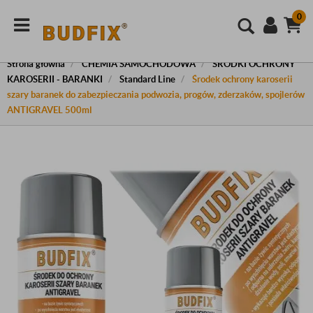
0
Strona główna
CHEMIA SAMOCHODOWA
ŚRODKI OCHRONY
KAROSERII - BARANKI
Standard Line
Środek ochrony karoserii
szary baranek do zabezpieczania podwozia, progów, zderzaków, spojlerów
ANTIGRAVEL 500ml