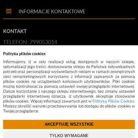
INFORMACJE KONTAKTOWE
KONTAKT
TELEFON: 799053014
E-MAIL:
HANDLOWY@BUDFIX.PL
Polityka plików cookies
GODZINY PRACY: 8:00-16:00 (PONIEDZIAŁEK-
Informujemy, iż w celu realizacji usług dostępnych w naszym sklepie,
optymalizacji jego treści, dostosowania sklepu do Państwa indywidualnych
PIĄTEK)
potrzeb oraz personalizacji wyświetlanych reklam w ramach zewnętrznych
sieci remarketingowych korzystamy z informacji zapisanych za pomocą
DANE FIRMY: BUDFIX JOANNA JÓŹWICKA, UL.
plików cookies na urządzeniach końcowych użytkowników. Pliki cookies
można kontrolować za pomocą ustawień swojej przeglądarki internetowej.
KOŚCIUSZKI 2, 05-140, SEROCK, NIP: 118-189-85-82
Dalsze korzystanie z naszego sklepu internetowego, bez zmiany ustawień
przeglądarki internetowej oznacza, iż użytkownik akceptuje stosowanie
plików cookies. Więcej informacji zawartych jest w
Polityką Plików Cookies
Możesz określić warunki przechowywania lub dostępu do plików cookies w
Twojej przeglądarce.
AKCEPTUJĘ WSZYSTKIE
©
2017 BUDFIX.PL
TYLKO WYMAGANE