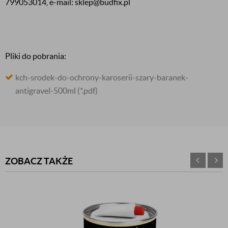
799053014, e-mail: sklep@budfix.pl
Pliki do pobrania:
kch-srodek-do-ochrony-karoserii-szary-baranek-
antigravel-500ml
(*.pdf)
ZOBACZ TAKŻE