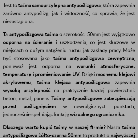
Jest to
taśma samoprzylepna antypoślizgowa
, która zapewnia
zarówno antypoślizg, jak i widoczność, co sprawia, że jest
niezastąpiona.
Ta
antypoślizgowa taśma
o szerokości 50mm jest wyjątkowo
odporna na ścieranie
i uszkodzenia, co jest kluczowe w
miejscach o dużym natężeniu ruchu, jak zakłady pracy. Może
być stosowana jako
taśma antypoślizgowa zewnętrzna
,
ponieważ jest odporna na
warunki atmosferyczne,
temperaturę i promieniowanie UV
. Dzięki
mocnemu klejowi
akrylowemu
,
taśma klejąca antypoślizgowa
zapewnia
wysoką przylepność
na praktycznie każdej powierzchni:
beton, metal, panele.
Taśmy antypoślizgowe zabezpieczają
przed poślizgnięciem
w newralgicznych punktach,
jednocześnie spełniając funkcję
wizualnego ogranicznika
.
Dlaczego warto kupić taśmy w naszej firmie?
Nasza
taśma
antypoślizgowa żółto-czarna 50mm
to produkt o
najwyższej