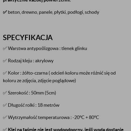
✅
beton, drewno, panele, płytki, podłogi, schody
SPECYFIKACJA
✅ Warstwa antypoślizgowa : tlenek glinku
✅ Rodzaj kleju : akrylowy
✅ Kolor : żółto-czarna ( odcień koloru może różnić się od
koloru ze zdjęcia, zdjęcie poglądowe)
✅ Szerokość : 50mm (5cm)
✅ Długość rolki : 18 metrów
✅ Wytrzymałość temperaturowa : -20°C + 80°C
✅
Klej na taśmie nie jest wodoodporny, jeśli woda dostanie