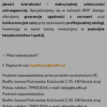
jakości ścieralności
i
maksymalnej widoczności
ostrzegawczej
. Specjalizujemy się w taśmach BHP, dlatego
oferujemy
gwarancję zgodności z normami
oraz
konkurencyjne ceny
przy zachowaniu
profesjonalnej obsługi
.
Inwestując w nasze taśmy, inwestujesz w
podwójne
bezpieczeństwo i spokój
.
✅ Masz więcej pytań?
‼️
Napisz do nas:
handlowy@budfix.pl
Podmiot odpowiedzialny za ten produkt na terytorium UE:
Budfix Joanna Piotrowska, Kościuszki 2, 05-140 Serock, kraj:
Polska, telefon: 799053014, e-mail: sklep@budfix.pl
Podmiot odpowiedzialny:
Budfix Joanna Piotrowska, Kościuszki 2, 05-140 Serock, kraj:
Polska, telefon: 799053014, e-mail: sklep@budfix.pl