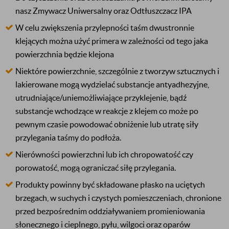
nasz Zmywacz Uniwersalny oraz Odtłuszczacz IPA
W celu zwiększenia przylepności taśm dwustronnie
klejących można użyć primera w zależności od tego jaka
powierzchnia będzie klejona
Niektóre powierzchnie, szczególnie z tworzyw sztucznych i
lakierowane mogą wydzielać substancje antyadhezyjne,
utrudniające/uniemożliwiające przyklejenie, bądź
substancje wchodzące w reakcje z klejem co może po
pewnym czasie powodować obniżenie lub utratę siły
przylegania taśmy do podłoża.
Nierówności powierzchni lub ich chropowatość czy
porowatość, mogą ograniczać siłę przylegania.
Produkty powinny być składowane płasko na uciętych
brzegach, w suchych i czystych pomieszczeniach, chronione
przed bezpośrednim oddziaływaniem promieniowania
słonecznego i cieplnego, pyłu, wilgoci oraz oparów