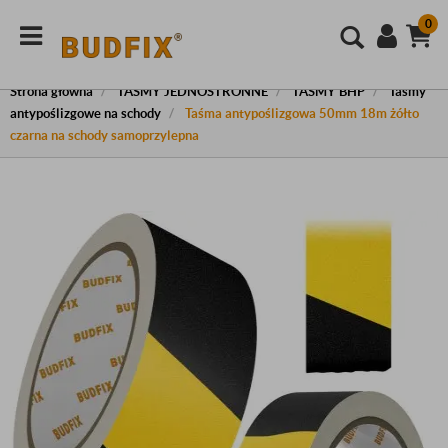
0
Strona główna
TAŚMY JEDNOSTRONNE
TAŚMY BHP
Taśmy
antypoślizgowe na schody
Taśma antypoślizgowa 50mm 18m żółto
czarna na schody samoprzylepna