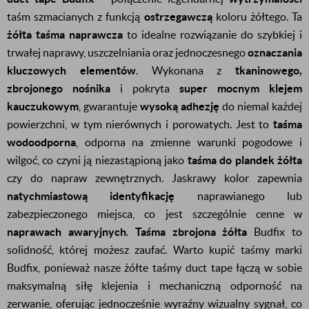
taśm szmacianych z funkcją
ostrzegawczą
koloru żółtego. Ta
żółta taśma naprawcza
to idealne rozwiązanie do szybkiej i
trwałej naprawy, uszczelniania oraz jednoczesnego
oznaczania
kluczowych elementów
. Wykonana z
tkaninowego,
zbrojonego nośnika
i pokryta
super mocnym klejem
kauczukowym
, gwarantuje
wysoką adhezję
do niemal każdej
powierzchni, w tym nierównych i porowatych. Jest to
taśma
wodoodporna
, odporna na zmienne warunki pogodowe i
wilgoć, co czyni ją niezastąpioną jako
taśma do plandek żółta
czy do napraw zewnętrznych. Jaskrawy kolor zapewnia
natychmiastową identyfikację
naprawianego lub
zabezpieczonego miejsca, co jest szczególnie cenne w
naprawach awaryjnych
.
T
aśma zbrojona żółta
Budfix to
solidność, której możesz zaufać. Warto kupić taśmy marki
Budfix, ponieważ nasze żółte taśmy duct tape łączą w sobie
maksymalną siłę klejenia i mechaniczną odporność na
zerwanie, oferując jednocześnie wyraźny wizualny sygnał, co