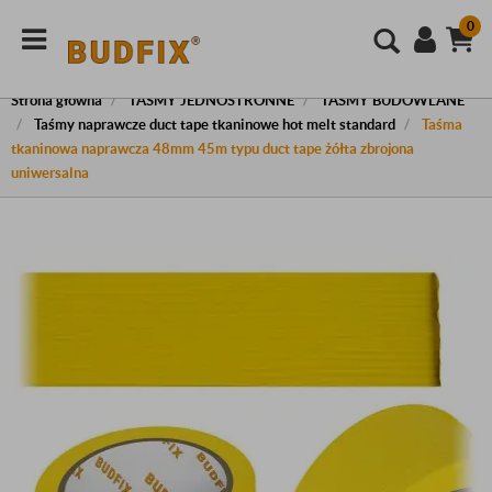
0
Strona główna
TAŚMY JEDNOSTRONNE
TAŚMY BUDOWLANE
Taśmy naprawcze duct tape tkaninowe hot melt standard
Taśma
tkaninowa naprawcza 48mm 45m typu duct tape żółta zbrojona
uniwersalna