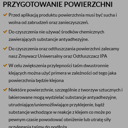
PRZYGOTOWANIE POWIERZCHNI
Przed aplikacją produktu powierzchnia musi być sucha i
wolna od zabrudzeń oraz zanieczyszczeń.
Do czyszczenia nie używać środków chemicznych
zawierających substancje antyadhezyjne.
Do czyszczenia oraz odtłuszczania powierzchni zalecamy
nasz Zmywacz Uniwersalny oraz Odtłuszczacz IPA
W celu zwiększenia przylepności taśm dwustronnie
klejących można użyć primera w zależności od tego jaka
powierzchnia będzie klejona
Niektóre powierzchnie, szczególnie z tworzyw sztucznych i
lakierowane mogą wydzielać substancje antyadhezyjne,
utrudniające/uniemożliwiające przyklejenie, bądź
substancje wchodzące w reakcje z klejem co może po
pewnym czasie powodować obniżenie lub utratę siły
przylegania taśmy do podłoża.