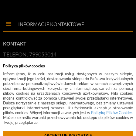
INFORMACJE KONTAKTOWE
KONTAKT
TELEFON: 799053014
E-MAIL:
HANDLOWY@BUDFIX.PL
Polityka plików cookies
GODZINY PRACY: 8:00-16:00 (PONIEDZIAŁEK-
Informujemy, iż w celu realizacji usług dostępnych w naszym sklepie,
optymalizacji jego treści, dostosowania sklepu do Państwa indywidualnych
PIĄTEK)
potrzeb oraz personalizacji wyświetlanych reklam w ramach zewnętrznych
sieci remarketingowych korzystamy z informacji zapisanych za pomocą
DANE FIRMY: BUDFIX JOANNA JÓŹWICKA, UL.
plików cookies na urządzeniach końcowych użytkowników. Pliki cookies
można kontrolować za pomocą ustawień swojej przeglądarki internetowej.
KOŚCIUSZKI 2, 05-140, SEROCK, NIP: 118-189-85-82
Dalsze korzystanie z naszego sklepu internetowego, bez zmiany ustawień
przeglądarki internetowej oznacza, iż użytkownik akceptuje stosowanie
plików cookies. Więcej informacji zawartych jest w
Polityką Plików Cookies
Możesz określić warunki przechowywania lub dostępu do plików cookies w
Twojej przeglądarce.
AKCEPTUJĘ WSZYSTKIE