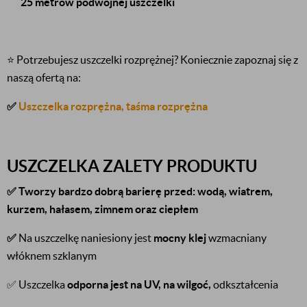
25 metrów podwójnej uszczelki
⭐
Potrzebujesz uszczelki rozprężnej? Koniecznie zapoznaj się z
naszą ofertą na:
✅
Uszczelka rozprężna, taśma rozprężna
USZCZELKA ZALETY PRODUKTU
✅
Tworzy bardzo dobrą barierę przed: wodą, wiatrem,
kurzem, hałasem, zimnem oraz ciepłem
✅
Na uszczelkę naniesiony jest
mocny klej
wzmacniany
włóknem szklanym
✅ Uszczelka
odporna jest na UV,
na wilgoć,
odkształcenia