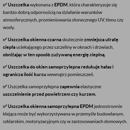
✅
Uszczelka
wykonana z
EPDM
, która charakteryzuje się
bardzo dobrą odpornością na działanie warunków
atmosferycznych, promieniowania słonecznego UV, tlenu czy
wody.
✅
Uszczelka okienna czarna
skutecznie
zmniejsza utratę
ciepła
uciekającego przez szczeliny w oknach i drzwiach,
obniżając w ten sposób zużywaną energię cieplną.
✅
Uszczelka do okien samoprzylepna
redukuje hałas i
ogranicza ilość kurzu
wewnątrz pomieszczeń.
✅
Uszczelka samoprzylepna
zapewnia
elastyczne
uszczelnienie przed powietrzem czy kurzem
.
✅ Uszczelka okienna samoprzylepna EPDM
jednostronnie
klejąca może być wykorzystywana w przemyśle budowlanym,
szklarskim, motoryzacyjnym czy w zastosowaniach domowych.