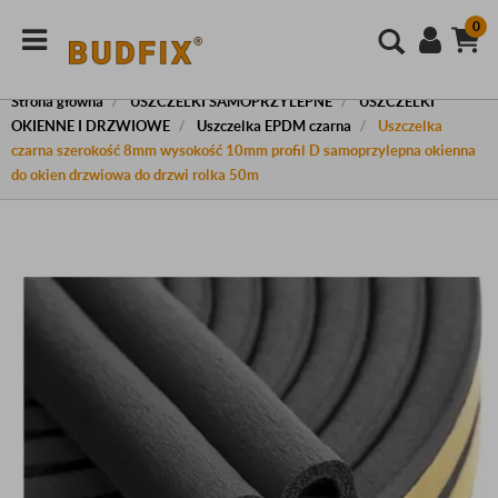
0
Strona główna
USZCZELKI SAMOPRZYLEPNE
USZCZELKI
OKIENNE I DRZWIOWE
Uszczelka EPDM czarna
Uszczelka
czarna szerokość 8mm wysokość 10mm profil D samoprzylepna okienna
do okien drzwiowa do drzwi rolka 50m