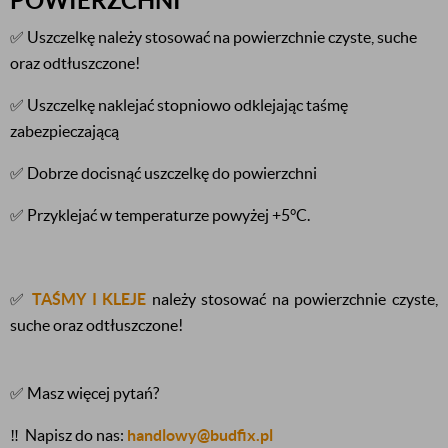
POWIERZCHNI
✅ Uszczelkę należy stosować na powierzchnie czyste, suche
oraz odtłuszczone!
✅ Uszczelkę naklejać stopniowo odklejając taśmę
zabezpieczającą
✅ Dobrze docisnąć uszczelkę do powierzchni
✅ Przyklejać w temperaturze powyżej +5°C.
✅
TAŚMY I KLEJE
należy stosować na powierzchnie czyste,
suche oraz odtłuszczone!
✅ Masz więcej pytań?
‼️
Napisz do nas:
handlowy@budfix.pl