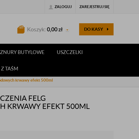
ZALOGUJ
ZAREJESTRUJ SIĘ
Koszyk:
0,00
zł
DO KASY
 SZNURY BUTYLOWE
USZCZELKI
 Z TAŚM
hodowych krwawy efekt 500ml
CZENIA FELG
 KRWAWY EFEKT 500ML