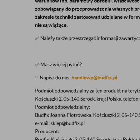
warunków (np. parametry obróbki, właściwości m
zobowiązany do przeprowadzenia własnych pr
zakresie techniki zastosowań udzielane w formi
nie są wiążące.
✅ Należy także przestrzegać informacji zawartyc
✅ Masz więcej pytań?
‼️
Napisz do nas:
handlowy@budfix.pl
Podmiot odpowiedzialny za ten produkt na teryt
Kościuszki 2, 05-140 Serock, kraj: Polska, telefo
Podmiot odpowiedzialny:
Budfix Joanna Piotrowska, Kościuszki 2, 05-140 S
e-mail: sklep@budfix.pl
Producent:
Budfix, Kościuszki 2, 05-140 Serock, kraj: Polska,