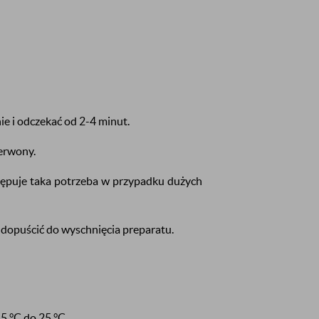
e i odczekać od 2-4 minut.
erwony.
stępuje taka potrzeba w przypadku dużych
 dopuścić do wyschnięcia preparatu.
5 °C do 25 °C