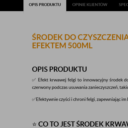
OPIS PRODUKTU
OPINIE KLIENTÓW
SPE
ŚRODEK DO CZYSZCZENI
EFEKTEM 500ML
OPIS PRODUKTU
✅ Efekt krwawej felgi to innowacyjny środek do 
czerwony podczas usuwania zanieczyszczeń, takich
✅Efektywnie czyści i chroni felgi, zapewniając im
⭐
CO TO JEST ŚRODEK KRWA