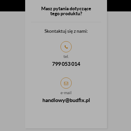
Masz pytania dotyczące
tego produktu?
Skontaktuj się z nami:
tel.
799 053 014
e-mail
handlowy@budfix.pl