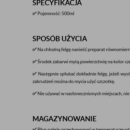
SPECYFIKACJA
✅
Pojemność: 500ml
SPOSÓB UŻYCIA
✅
Na chłodną felgę nanieść preparat równomierni
✅
Środek zabarwi mytą powierzchnię na kolor cz
✅
Następnie spłukać dokładnie felgę, jeżeli wy
zabrudzeń można do mycia użyć szczotkę.
✅
Nie używać w nasłonecznionych miejscach, nie
MAGAZYNOWANIE
✅
Płyn należy przechowywać w temperaturze od 