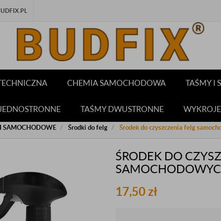
DFIX.PL
TECHNICZNA
CHEMIA SAMOCHODOWA
TAŚMY I
 JEDNOSTRONNE
TAŚMY DWUSTRONNE
WYKROJE
I SAMOCHODOWE
Środki do felg
Środek do czyszczenia felg samoc
ŚRODEK DO CZYSZ
SAMOCHODOWYCH
17,50
zł