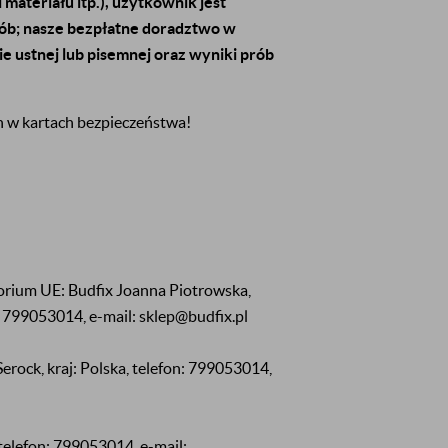
ateriału itp.), użytkownik jest
ób; nasze bezpłatne doradztwo w
e ustnej lub pisemnej oraz wyniki prób
h w kartach bezpieczeństwa!
orium UE: Budfix Joanna Piotrowska,
n: 799053014, e-mail: sklep@budfix.pl
erock, kraj: Polska, telefon: 799053014,
 telefon: 799053014, e-mail: