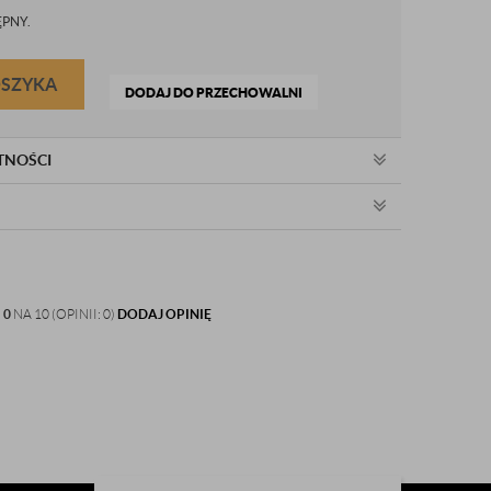
PNY.
OSZYKA
DODAJ DO PRZECHOWALNI
TNOŚCI
:
0
NA 10 (OPINII: 0)
DODAJ OPINIĘ