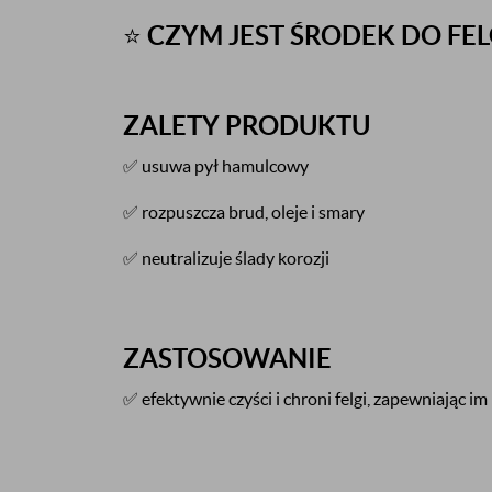
⭐
CZYM JEST ŚRODEK DO FE
ZALETY PRODUKTU
✅ usuwa pył hamulcowy
✅ rozpuszcza brud, oleje i smary
✅ neutralizuje ślady korozji
ZASTOSOWANIE
✅ efektywnie czyści i chroni felgi, zapewniając i