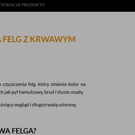
CYFIKACJA
PRODUKTU
A FELG Z KRWAWYM
czyszczenia felg, który zmienia kolor na
 jak pył hamulcowy, brud i tłuste osady.
 lśniący wygląd i długotrwałą ochronę.
WA FELGA?