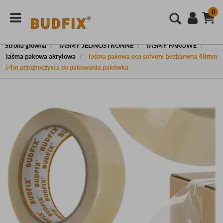
0
Strona główna
TAŚMY JEDNOSTRONNE
TAŚMY PAKOWE
Taśma pakowa akrylowa
Taśma pakowa eco solvent bezbarwna 48mm
54m przezroczysta do pakowania pakówka