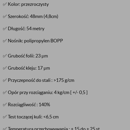
✅ Kolor: przezroczysty
✅ Szerokość: 48mm (4,8cm)
✅ Długość: 54 metry
✅ Nośnik: polipropylen BOPP
✅ Grubość folii: 23 μm
✅ Grubość kleju: 17 μm
✅ Przyczepność do stali : >175 g/cm
✅ Opór przy rozciąganiu: 4 kg/cm [ +/- 0,5 ]
✅ Rozciągliwość : 140%
✅ Test toczącej kuli: <6,5 cm
✅ Temperatura przechowywania : + 15 do + 25 st