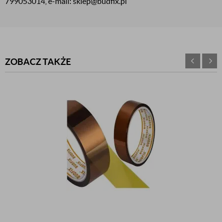
799053014, e-mail: sklep@budfix.pl
ZOBACZ TAKŻE