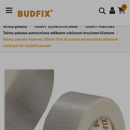
0
Strona główna
TAŚMY JEDNOSTRONNE
TAŚMY PAKOWE
Taśma pakowa wzmocniona włóknem szklanym krzyżowo filament
Taśma pakowa filament 38mm 50m krzyżowo wzmocniona włóknem
szklanym do ciężkich paczek