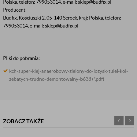
Polska, telefon: 799053014, e-mail: sklep@budfix.pl
Producent:
Budfix, Kościuszki 2, 05-140 Serock, kraj: Polska, telefon:
799053014, e-mail: sklep@budfix.pl
Pliki do pobrania:
kch-super-klej-anaerobowy-zielony-do-lozysk-tulei-kol-
zebatych-trudno-demontowalny-b638
(*.pdf)
ZOBACZ TAKŻE