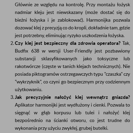
Głównie ze względu na kontrolę. Przy montażu łożysk
nadmiar kleju jest niewskazany (może dostać się do
bieżni łożyska i je zablokować). Harmonijka pozwala
dozować klej z precyzją co do kropli, dokładnie tam, gdzie
jest potrzebny, eliminując ryzyko uszkodzenia łożyska.
Czy klej jest bezpieczny dla zdrowia operatora?
Tak,
Budfix 638 w wersji User-Friendly jest pozbawiony
substancji sklasyfikowanych jako toksyczne lub
rakotwórcze (częste w tanich klejach technicznych). Nie
posiada piktogramów ostrzegawczych typu "czaszka" czy
"wykrzyknik", co czyni go bezpiecznym przy codziennym
użytkowaniu.
Jak precyzyjnie nałożyć klej wewnątrz gniazda?
Aplikator harmonijki jest wydłużony i cienki. Pozwala to
sięgnąć w głąb korpusu lub tulei i nałożyć klej
bezpośrednio na ścianki otworu, co jest trudne do
wykonania przy użyciu zwykłej, grubej butelki.