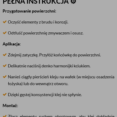
PEŁNA INSTRUKCJA ⚙️
Przygotowanie powierzchni:
Oczyść elementy z brudu i korozji.
Odtłuść powierzchnię zmywaczem i osusz.
Aplikacja:
Zdejmij zatyczkę. Przyłóż końcówkę do powierzchni.
Delikatnie naciśnij denko harmonijki kciukiem.
Nanieś ciągły pierścień kleju na wałek (w miejscu osadzenia
łożyska) lub do wewnątrz otworu.
Dzięki gęstej konsystencji klej nie spłynie.
Montaż:
Złącz elementy ruchem obrotowym, aby klej dokładnie