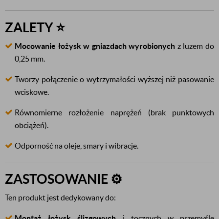
ZALETY ⭐
Mocowanie łożysk w gniazdach wyrobionych
z luzem do
0,25 mm.
Tworzy połączenie o wytrzymałości wyższej niż pasowanie
wciskowe.
Równomierne rozłożenie naprężeń (brak punktowych
obciążeń).
Odporność na oleje, smary i wibracje.
ZASTOSOWANIE ⚙️
Ten produkt jest dedykowany do:
Montaż łożysk ślizgowych
i tocznych w przemyśle