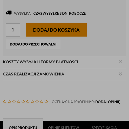
WYSYŁKA
CZAS WYSYŁKI: 3 DNI ROBOCZE
DODAJ DO KOSZYKA
DODAJ DO PRZECHOWALNI
KOSZTY WYSYŁKI I FORMY PŁATNOŚCI
CZAS REALIZACJI ZAMÓWIENIA
OCENA:
0
NA 10 (OPINII: 0)
DODAJ OPINIĘ
OPIS PRODUKTU
OPINIE KLIENTÓW
SPECYFIKACJA