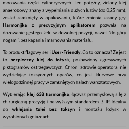
mocowania części cylindrycznych. Ten potężny, zielony klej
anaerobowy, znany z wypełniania dużych luzów (do 0,25 mm),
został zamknięty w opakowaniu, które zmienia zasady gry.
Harmonijka z precyzyjnym aplikatorem
pozwala na
dozowanie gęstego żelu w dowolnej pozycji, nawet "do góry
nogami", bez kapania i marnowania materiału.
To produkt flagowy serii
User-Friendly
. Co to oznacza? Że jest
to
bezpieczny klej do łożysk
, pozbawiony agresywnych
piktogramów ostrzegawczych. Chroni zdrowie operatora, nie
wydzielając toksycznych oparów, co jest kluczowe przy
wielogodzinnej pracy w zamkniętych halach warsztatowych.
Wybierając
klej 638 harmonijka
, łączysz przemysłową siłę z
chirurgiczną precyzją i najwyższym standardem BHP. Idealny
do
wklejania tulei bez toksyn
i montażu łożysk w
wyrobionych gniazdach.